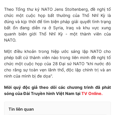
Phim VTV
Giải trí
Theo Tổng thư ký NATO Jens Stoltenberg, đề nghị tổ
Hậu trường
chức một cuộc họp bất thường của Thổ Nhĩ Kỳ là
Điện ảnh
Đời sống
đúng và kịp thời để tìm biện pháp giải quyết tình trạng
Nhân vật
Âm nhạc
bất ổn đang diễn ra ở Syria, Iraq và khu vực xung
Du lịch
Khán giả
quanh biên giới Thổ Nhĩ Kỳ - một thành viên của
Giáo dục
Sao
NATO.
Làm đẹp
Giải sao mai
Tuyển sinh
Công nghệ
Một điều khoản trong hiệp ước sáng lập NATO cho
Chất lượng cuộc sống
Học trực tuyến
phép bất cứ thành viên nào trong liên minh đề nghị tổ
Hitech Công nghệ tương lai
chức một cuộc họp của 28 Đại sứ NATO "khi nước đó
Giao lưu trực tuyến
cho rằng sự toàn vẹn lãnh thổ, độc lập chính trị và an
Sản phẩm
ninh của mình bị đe dọa".
Lịch phát sóng
Thị trường
Mời quý độc giả theo dõi các chương trình đã phát
Tư vấn
sóng của Đài Truyền hình Việt Nam tại
TV Online.
Chuyên mục khác
Emagazine
Podcast
Tin liên quan