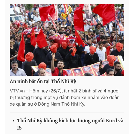
Photo
Infographic
Video
Shorts video
VTV Money
VTV Thể thao
VTV Sức khoẻ
Bất động sản
Thị trường 24h
Tấm lòng Việt
An ninh bất ổn tại Thổ Nhĩ Kỳ
VTV.vn - Hôm nay (26/7), ít nhất 2 binh sĩ và 4 người
VTV4
Vươn mình bằng AI
bị thương trong một vụ đánh bom xe nhằm vào đoàn
xe quân sự ở Đông Nam Thổ Nhĩ Kỳ.
VTV9
VTV8
Thổ Nhĩ Kỳ không kích lực lượng người Kurd và
IS
Liên hệ tòa soạn
English