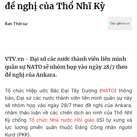
Chính trị
đề nghị của Thổ Nhĩ Kỳ
Truyền hình
Văn hóa - Giải trí
Xã hội
Y tế
Ban Thời sự
Đời sống
Pháp luật
Công nghệ
Giáo dục
Y tế
VTV.vn - Đại sứ các nước thành viên liên minh
quân sự NATO sẽ nhóm họp vào ngày 28/7 theo
Thế giới
đề nghị của Ankara.
Tin tức
Kinh tế
Tổ chức Hiệp ước Bắc Đại Tây Dương (
NATO
) thông
Thế giới đó đây
báo, Đại sứ các nước thành viên liên minh quân sự này
Tài chính
sẽ nhóm họp vào ngày 28/7 theo đề nghị của Ankara,
Dữ liệu và đời sống
Câu chuyện quốc tế
nhằm thảo luận về các chiến dịch an ninh của Thổ Nhĩ
Thị trường
Kỳ chống
Tổ chức Nhà nước Hồi giáo
(IS) tự xưng và
Truyền hình
lực lượng phiến quân thuộc Đảng Công nhân người
Góc doanh nghiệp
Kurd (PKK).