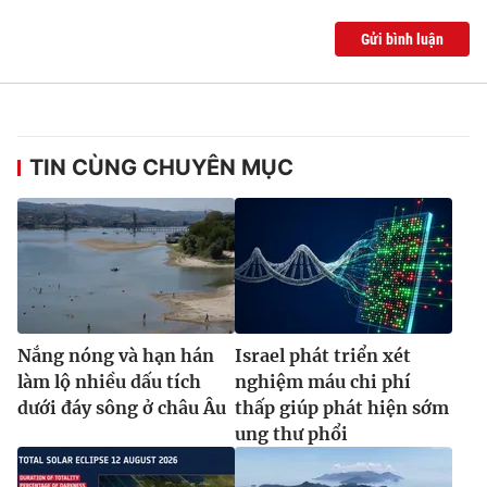
Ðiện thoại Thời báo VTV:
024.66 897 897
Gửi bình luận
Email:
toasoan@vtv.vn
Liên hệ quảng cáo:
024-7300.7108
TIN CÙNG CHUYÊN MỤC
Nắng nóng và hạn hán
Israel phát triển xét
® Cấm sao chép dưới mọi hình thức nếu không có sự chấp
làm lộ nhiều dấu tích
nghiệm máu chi phí
thuận bằng văn bản. Ghi rõ nguồn VTV.vn khi phát hành lại
dưới đáy sông ở châu Âu
thấp giúp phát hiện sớm
thông tin từ website này.
ung thư phổi