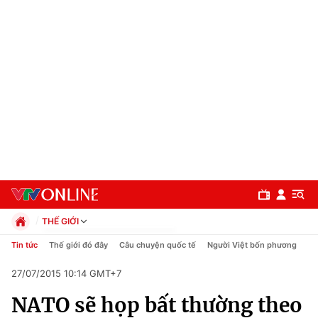
THẾ GIỚI
Chính trị
Tin tức
Thế giới đó đây
Câu chuyện quốc tế
Người Việt bốn phương
Xã hội
27/07/2015 10:14 GMT+7
Pháp luật
Chuyên mục
Kinh tế
NATO sẽ họp bất thường theo
Thể thao