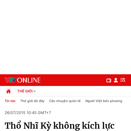
THẾ GIỚI
Chính trị
Tin tức
Thế giới đó đây
Câu chuyện quốc tế
Người Việt bốn phương
Xã hội
26/07/2015 10:45 GMT+7
Pháp luật
Chuyên mục
Kinh tế
Thổ Nhĩ Kỳ không kích lực
Thể thao