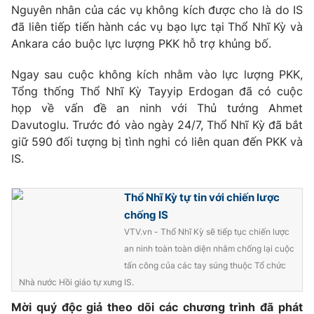
Phim VTV
Nguyên nhân của các vụ không kích được cho là do IS
Giải trí
đã liên tiếp tiến hành các vụ bạo lực tại Thổ Nhĩ Kỳ và
Hậu trường
Ankara cáo buộc lực lượng PKK hỗ trợ khủng bố.
Điện ảnh
Đời sống
Nhân vật
Âm nhạc
Ngay sau cuộc không kích nhằm vào lực lượng PKK,
Du lịch
Khán giả
Tổng thống Thổ Nhĩ Kỳ Tayyip Erdogan đã có cuộc
Giáo dục
Sao
họp về vấn đề an ninh với Thủ tướng Ahmet
Làm đẹp
Giải sao mai
Davutoglu. Trước đó vào ngày 24/7, Thổ Nhĩ Kỳ đã bắt
Tuyển sinh
Công nghệ
Chất lượng cuộc sống
giữ 590 đối tượng bị tình nghi có liên quan đến PKK và
Học trực tuyến
IS.
Hitech Công nghệ tương lai
Giao lưu trực tuyến
Sản phẩm
Thổ Nhĩ Kỳ tự tin với chiến lược
chống IS
Lịch phát sóng
Thị trường
VTV.vn - Thổ Nhĩ Kỳ sẽ tiếp tục chiến lược
Tư vấn
an ninh toàn toàn diện nhằm chống lại cuộc
tấn công của các tay súng thuộc Tổ chức
Chuyên mục khác
Nhà nước Hồi giáo tự xưng IS.
Emagazine
Podcast
Mời quý độc giả theo dõi các chương trình đã phát