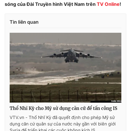
sóng của Đài Truyền hình Việt Nam trên
TV Online
!
Photo
Infographic
Tin liên quan
Video
Shorts video
VTV Money
VTV Thể thao
VTV Sức khoẻ
Bất động sản
Thị trường 24h
Tấm lòng Việt
VTV4
Vươn mình bằng AI
Thổ Nhĩ Kỳ cho Mỹ sử dụng căn cứ để tấn công IS
VTV9
VTV8
VTV.vn - Thổ Nhĩ Kỳ đã quyết định cho phép Mỹ sử
dụng căn cứ quân sự của nước này gần với biên giới
Liên hệ tòa soạn
English
Syria để triển khai các cuộc không kích IS.