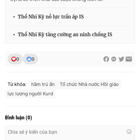
Thổ Nhĩ Kỳ nỗ lực trấn áp IS
THỜI BÁO VTV
Thổ Nhĩ Kỳ tăng cường an ninh chống IS
0
0
Theo dõi báo trên
Cơ quan chủ quản:
Đài Truyền hình Việt Nam
Từ khóa:
hầm trú ẩn
Tổ chức Nhà nước Hồi giáo
Cơ quan báo chí:
Thời báo VTV
lực lượng người Kurd
Giấy phép hoạt động báo in và báo điện tử số 483/GP-BTTTT
cấp ngày 29/12/2023
Tổng Biên tập:
Vũ Thanh Thủy
Bình luận
(
0
)
Phó Tổng Biên tập:
Nguyễn Thị Mỹ Hạnh, Phạm Quốc Thắng,
Nguyễn Trọng Ninh
Tổng đài VTV:
024.38 355 931 - 024.38 355 932