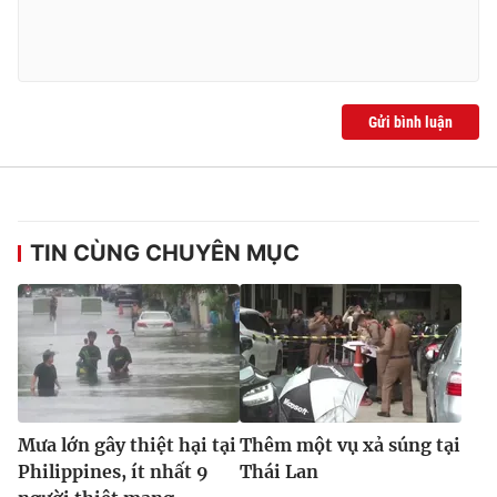
Ðiện thoại Thời báo VTV:
024.66 897 897
Email:
toasoan@vtv.vn
Liên hệ quảng cáo:
024-7300.7108
Gửi bình luận
TIN CÙNG CHUYÊN MỤC
® Cấm sao chép dưới mọi hình thức nếu không có sự chấp
thuận bằng văn bản. Ghi rõ nguồn VTV.vn khi phát hành lại
thông tin từ website này.
Mưa lớn gây thiệt hại tại
Thêm một vụ xả súng tại
Philippines, ít nhất 9
Thái Lan