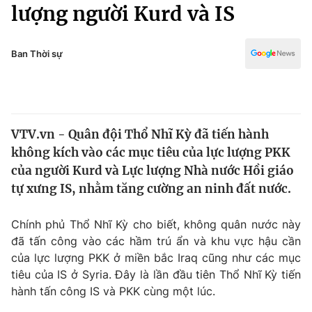
Chính trị
lượng người Kurd và IS
Truyền hình
Văn hóa - Giải trí
Xã hội
Y tế
Ban Thời sự
Đời sống
Pháp luật
Công nghệ
Giáo dục
Y tế
VTV.vn - Quân đội Thổ Nhĩ Kỳ đã tiến hành
không kích vào các mục tiêu của lực lượng PKK
Thế giới
của người Kurd và Lực lượng Nhà nước Hồi giáo
tự xưng IS, nhằm tăng cường an ninh đất nước.
Tin tức
Kinh tế
Thế giới đó đây
Chính phủ Thổ Nhĩ Kỳ cho biết, không quân nước này
Tài chính
đã tấn công vào các hầm trú ẩn và khu vực hậu cần
Dữ liệu và đời sống
Câu chuyện quốc tế
của lực lượng PKK ở miền bắc Iraq cũng như các mục
Thị trường
tiêu của IS ở Syria. Đây là lần đầu tiên Thổ Nhĩ Kỳ tiến
Truyền hình
Góc doanh nghiệp
hành tấn công IS và PKK cùng một lúc.