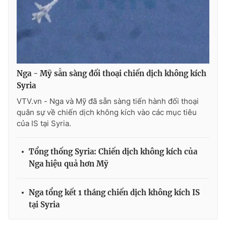
Ðiện thoại Thời báo VTV:
024.66 897 897
Email:
toasoan@vtv.vn
Liên hệ quảng cáo:
024-7300.7108
Nga - Mỹ sẵn sàng đối thoại chiến dịch không kích
Syria
VTV.vn - Nga và Mỹ đã sẵn sàng tiến hành đối thoại
quân sự về chiến dịch không kích vào các mục tiêu
của IS tại Syria.
Tổng thống Syria: Chiến dịch không kích của
Nga hiệu quả hơn Mỹ
® Cấm sao chép dưới mọi hình thức nếu không có sự chấp
thuận bằng văn bản. Ghi rõ nguồn VTV.vn khi phát hành lại
Nga tổng kết 1 tháng chiến dịch không kích IS
thông tin từ website này.
tại Syria