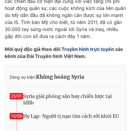
các chiến đấu cơ hiện đại cùng với việc tăng chi phí
hoạt động quân sự, các cuộc không kích của liên quân
Photo
Infographic
do Mỹ dẫn đầu đã không ngăn cản được sự lớn mạnh
của IS. Tình báo Mỹ cho biết, từ năm 2011, đã có gần
Video
Shorts video
30.000 tay súng nước ngoài tới Syria và Iraq, nhiều
gấp đôi con số đưa ra cách đây 1 năm.
VTV Money
VTV Thể thao
Mời quý độc giả theo dõi
Truyền hình trực tuyến
các
kênh của Đài Truyền hình Việt Nam.
VTV Sức khoẻ
Bất động sản
Khủng hoảng Syria
Thị trường 24h
Tấm lòng Việt
Dòng sự kiện:
VTV4
Vươn mình bằng AI
Syria giải phóng sân bay chiến lược tại
23/01
Idlib
VTV9
VTV8
Hy Lạp: Người tị nạn tìm cách rời khỏi EU
10/06
Liên hệ tòa soạn
English