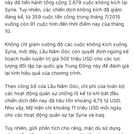
Phim VTV
này đã tiến hành tổng cộng 2.679 cuộc không kích tại
Giải trí
Syria. Tuy nhiên, các chiến dịch không kích đã giảm
Hậu trường
đáng kể, từ 359 cuộc tấn công trong tháng 7/2015
Điện ảnh
Đời sống
xuống còn 91 cuộc tính đến thời điểm này của tháng
Nhân vật
Âm nhạc
10.
Du lịch
Khán giả
Giáo dục
Sao
Không chỉ giảm cường độ các cuộc không kích xuống
Làm đẹp
Giải sao mai
Syria, mới đây, Lầu Năm Góc còn quyết định ngừng kế
Tuyển sinh
Công nghệ
hoạch huấn luyện trị giá 500 triệu USD cho các lực
Chất lượng cuộc sống
Học trực tuyến
lượng đối lập tại quốc gia Trung Đông này để đánh giá
Hitech Công nghệ tương lai
lại tính hiệu quả của chương trình.
Giao lưu trực tuyến
Sản phẩm
Theo công bố của Lầu Năm Góc, chi phí của toàn bộ
Lịch phát sóng
các hoạt động quân sự chống IS kể từ khi bắt đầu
Thị trường
chiến dịch đến nay đã tiêu tốn khoảng 4,75 tỷ USD.
Tư vấn
Như vậy, Mỹ hiện chi khoảng 11 triệu USD mỗi ngày
cho các hoạt động quân sự tại Syria và Iraq.
Chuyên mục khác
Emagazine
Podcast
Tuy nhiên, giới phân tích cho rằng, mặc dù sử dụng