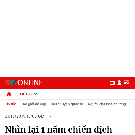
THẾ GIỚI
Chính trị
Tin tức
Thế giới đó đây
Câu chuyện quốc tế
Người Việt bốn phương
Xã hội
31/10/2015 18:06 GMT+7
Pháp luật
Chuyên mục
Kinh tế
Nhìn lại 1 năm chiến dịch
Thể thao