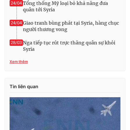
Tổng thống Mỹ loại bỏ khả năng đưa
24/04
quân tới Syria
Giao tranh bùng phát tại Syria, hàng chục
24/04
THỜI BÁO VTV
người thương vong
Nga tiếp tục rút trực thăng quân sự khỏi
28/03
Syria
Theo dõi báo trên
Xem thêm
Cơ quan chủ quản:
Đài Truyền hình Việt Nam
Cơ quan báo chí:
Thời báo VTV
Tin liên quan
Giấy phép hoạt động báo in và báo điện tử số 483/GP-BTTTT
cấp ngày 29/12/2023
Tổng Biên tập:
Vũ Thanh Thủy
Phó Tổng Biên tập:
Nguyễn Thị Mỹ Hạnh, Phạm Quốc Thắng,
Nguyễn Trọng Ninh
Tổng đài VTV:
024.38 355 931 - 024.38 355 932