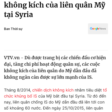
Chính trị
không kích của liên quân Mỹ
Truyền hình
tại Syria
Văn hóa - Giải trí
Xã hội
Y tế
Đời sống
Ban Thời sự
Pháp luật
Công nghệ
Giáo dục
Y tế
VTV.vn - Dù được trang bị các chiến đấu cơ hiện
Thế giới
đại, tăng chi phí hoạt động quân sự, các cuộc
Tin tức
không kích của liên quân do Mỹ dẫn đầu đã
Kinh tế
không ngăn cản được sự lớn mạnh của IS.
Thế giới đó đây
Tài chính
Dữ liệu và đời sống
Câu chuyện quốc tế
Tháng 8/2014,
chiến dịch không kích
nhằm tiêu diệt
tổ
Thị trường
chức khủng bố IS
của Mỹ bắt đầu tại Syria. Từ đó đến
nay, liên quân chống IS do Mỹ dẫn đầu đã lên tới con
Truyền hình
Góc doanh nghiệp
số khoảng 60 nước. Đến ngày 25/10/2015, liên quân