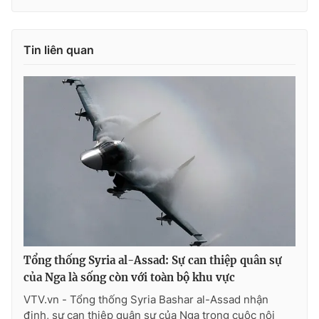
Ðiện thoại Thời báo VTV:
024.66 897 897
Email:
toasoan@vtv.vn
Liên hệ quảng cáo:
024-7300.7108
Tin liên quan
® Cấm sao chép dưới mọi hình thức nếu không có sự chấp
Tổng thống Syria al-Assad: Sự can thiệp quân sự
thuận bằng văn bản. Ghi rõ nguồn VTV.vn khi phát hành lại
của Nga là sống còn với toàn bộ khu vực
thông tin từ website này.
VTV.vn - Tổng thống Syria Bashar al-Assad nhận
định, sự can thiệp quân sự của Nga trong cuộc nội