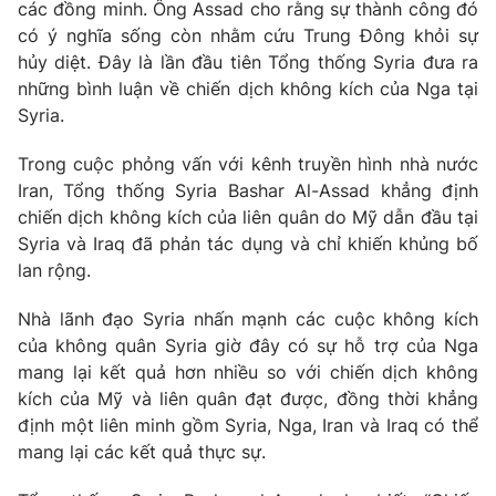
Phim VTV
các đồng minh. Ông Assad cho rằng sự thành công đó
Giải trí
có ý nghĩa sống còn nhằm cứu Trung Đông khỏi sự
Hậu trường
hủy diệt. Đây là lần đầu tiên Tổng thống Syria đưa ra
Điện ảnh
Đời sống
những bình luận về chiến dịch không kích của Nga tại
Nhân vật
Âm nhạc
Syria.
Du lịch
Khán giả
Giáo dục
Sao
Trong cuộc phỏng vấn với kênh truyền hình nhà nước
Làm đẹp
Giải sao mai
Iran, Tổng thống Syria Bashar Al-Assad khẳng định
Tuyển sinh
Công nghệ
chiến dịch không kích của liên quân do Mỹ dẫn đầu tại
Chất lượng cuộc sống
Học trực tuyến
Syria và Iraq đã phản tác dụng và chỉ khiến khủng bố
Hitech Công nghệ tương lai
lan rộng.
Giao lưu trực tuyến
Sản phẩm
Nhà lãnh đạo Syria nhấn mạnh các cuộc không kích
Lịch phát sóng
của không quân Syria giờ đây có sự hỗ trợ của Nga
Thị trường
mang lại kết quả hơn nhiều so với chiến dịch không
Tư vấn
kích của Mỹ và liên quân đạt được, đồng thời khẳng
định một liên minh gồm Syria, Nga, Iran và Iraq có thể
Chuyên mục khác
mang lại các kết quả thực sự.
Emagazine
Podcast