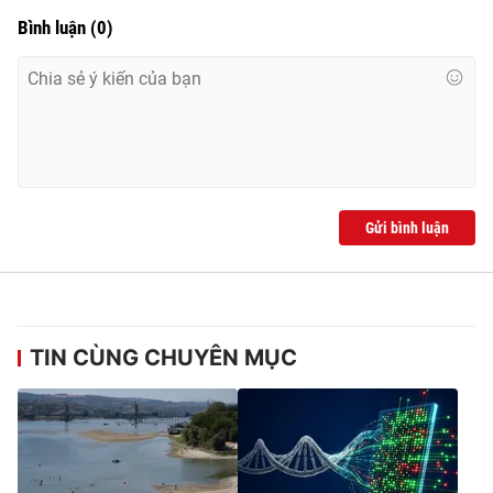
Bình luận
(
0
)
Gửi bình luận
TIN CÙNG CHUYÊN MỤC