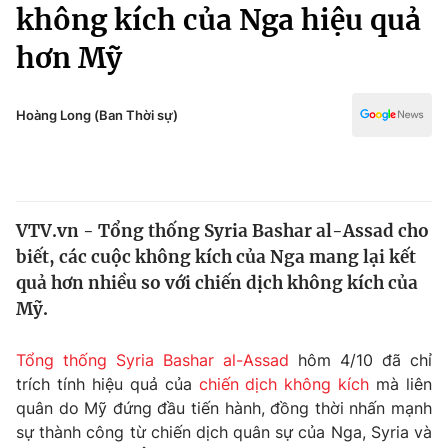
Chính trị
không kích của Nga hiệu quả
Truyền hình
hơn Mỹ
Văn hóa - Giải trí
Xã hội
Y tế
Đời sống
Hoàng Long (Ban Thời sự)
Pháp luật
Công nghệ
Giáo dục
Y tế
VTV.vn - Tổng thống Syria Bashar al-Assad cho
Thế giới
biết, các cuộc không kích của Nga mang lại kết
Tin tức
quả hơn nhiều so với chiến dịch không kích của
Kinh tế
Mỹ.
Thế giới đó đây
Tài chính
Dữ liệu và đời sống
Câu chuyện quốc tế
Tổng thống Syria Bashar al-Assad
hôm 4/10 đã chỉ
Thị trường
trích tính hiệu quả của
chiến dịch không kích
mà liên
quân do Mỹ đứng đầu tiến hành, đồng thời nhấn mạnh
Truyền hình
Góc doanh nghiệp
sự thành công từ chiến dịch quân sự của Nga, Syria và