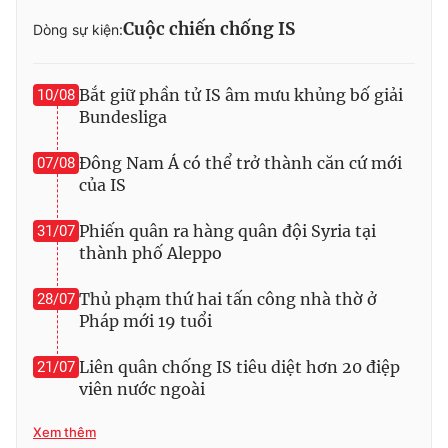
Cuộc chiến chống IS
Dòng sự kiện:
Bắt giữ phần tử IS âm mưu khủng bố giải
10/08
THỜI BÁO VTV
Bundesliga
Đông Nam Á có thể trở thành căn cứ mới
07/08
của IS
Theo dõi báo trên
Phiến quân ra hàng quân đội Syria tại
31/07
Cơ quan chủ quản:
Đài Truyền hình Việt Nam
thành phố Aleppo
Cơ quan báo chí:
Thời báo VTV
Thủ phạm thứ hai tấn công nhà thờ ở
28/07
Giấy phép hoạt động báo in và báo điện tử số 483/GP-BTTTT
Pháp mới 19 tuổi
cấp ngày 29/12/2023
Tổng Biên tập:
Vũ Thanh Thủy
Liên quân chống IS tiêu diệt hơn 20 điệp
21/07
Phó Tổng Biên tập:
Nguyễn Thị Mỹ Hạnh, Phạm Quốc Thắng,
viên nước ngoài
Nguyễn Trọng Ninh
Tổng đài VTV:
024.38 355 931 - 024.38 355 932
Xem thêm