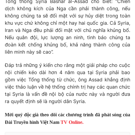
Tổng thống Syria Bashar al-Assad cho biết: “Chiến
dịch không kích của Nga cần phải thành công, nếu
Photo
Infographic
không chúng ta sẽ đối mặt với sự hủy diệt trong toàn
khu vực chứ không chỉ một hay hai quốc gia. Cả Syria,
Video
Shorts video
Iran và Nga đều phải đối mặt với chủ nghĩa khủng bố.
Nếu quân đội, lực lượng an ninh, tình báo chúng ta
VTV Money
đoàn kết chống khủng bố, khả năng thành công của
VTV Thể thao
liên minh này sẽ cao”.
VTV Sức khoẻ
Bất động sản
Đáp trả những ý kiến cho rằng một giải pháp cho cuộc
nội chiến kéo dài hơn 4 năm qua tại Syria phải bao
Thị trường 24h
gồm việc Tổng thống từ chức, ông Assad khẳng định
Tấm lòng Việt
việc thảo luận về hệ thống chính trị hay các quan chức
tại Syria là vấn đề nội bộ của nước này và người đưa
VTV4
Vươn mình bằng AI
ra quyết định sẽ là người dân Syria.
VTV9
VTV8
Mời quý độc giả theo dõi các chương trình đã phát sóng của
Đài Truyền hình Việt Nam
TV Online.
Liên hệ tòa soạn
English