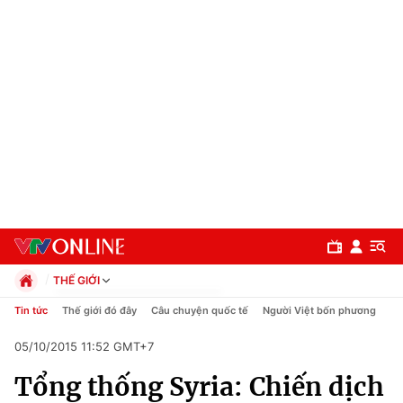
THẾ GIỚI
Chính trị
Tin tức
Thế giới đó đây
Câu chuyện quốc tế
Người Việt bốn phương
Xã hội
05/10/2015 11:52 GMT+7
Pháp luật
Chuyên mục
Kinh tế
Tổng thống Syria: Chiến dịch
Thể thao