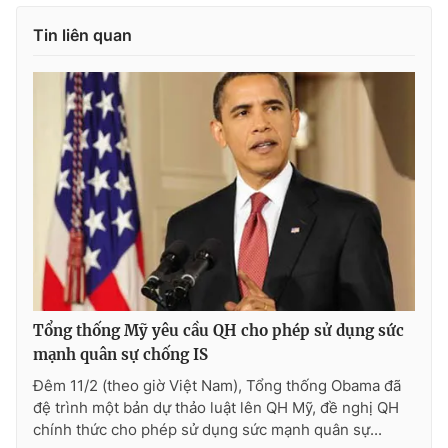
Photo
Infographic
Tin liên quan
Video
Shorts video
VTV Money
VTV Thể thao
VTV Sức khoẻ
Bất động sản
Thị trường 24h
Tấm lòng Việt
VTV4
Vươn mình bằng AI
Tổng thống Mỹ yêu cầu QH cho phép sử dụng sức
mạnh quân sự chống IS
VTV9
VTV8
Đêm 11/2 (theo giờ Việt Nam), Tổng thống Obama đã
đệ trình một bản dự thảo luật lên QH Mỹ, đề nghị QH
chính thức cho phép sử dụng sức mạnh quân sự...
Liên hệ tòa soạn
English