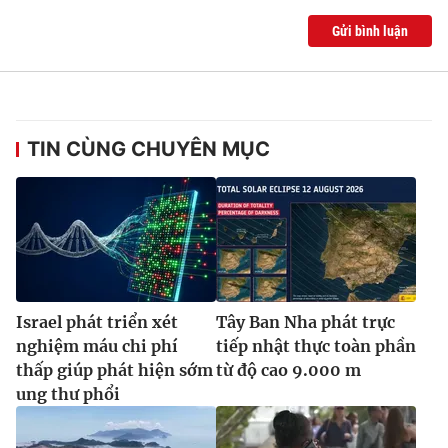
Ðiện thoại Thời báo VTV:
024.66 897 897
Gửi bình luận
Email:
toasoan@vtv.vn
Liên hệ quảng cáo:
024-7300.7108
TIN CÙNG CHUYÊN MỤC
Israel phát triển xét
Tây Ban Nha phát trực
nghiệm máu chi phí
tiếp nhật thực toàn phần
® Cấm sao chép dưới mọi hình thức nếu không có sự chấp
thấp giúp phát hiện sớm
từ độ cao 9.000 m
thuận bằng văn bản. Ghi rõ nguồn VTV.vn khi phát hành lại
thông tin từ website này.
ung thư phổi