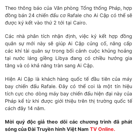
Phim VTV
Giải trí
Theo thông báo của Văn phòng Tổng thống Pháp, hợp
Hậu trường
đồng bán 24 chiến đấu cơ Rafale cho Ai Cập có thể sẽ
Điện ảnh
được ký kết vào thứ 2 tới tại Cairo.
Đời sống
Nhân vật
Âm nhạc
Các nhà phân tích nhận định, việc ký kết hợp đồng
Du lịch
Khán giả
Giáo dục
quân sự mới này sẽ giúp Ai Cập củng cố, nâng cấp
Sao
Làm đẹp
Giải sao mai
các khí tài quân sự trong bối cảnh cuộc khủng hoảng
Tuyển sinh
tại nước láng giềng Libya đang có chiều hướng gia
Công nghệ
Chất lượng cuộc sống
tăng và có khả năng tràn sang Ai Cập.
Học trực tuyến
Hitech Công nghệ tương lai
Giao lưu trực tuyến
Hiện Ai Cập là khách hàng quốc tế đầu tiên của máy
Sản phẩm
bay chiến đấu Rafale. Đây có thể coi là một tín hiệu
tích cực cho dòng máy bay chiến đấu hiện đại này của
Lịch phát sóng
Thị trường
Pháp kể từ khi được giới thiệu trên thị trường quốc tế
cách đây 14 năm.
Tư vấn
Chuyên mục khác
Mời quý độc giả theo dõi các chương trình đã phát
Emagazine
sóng của Đài Truyền hình Việt Nam
Podcast
TV Online.