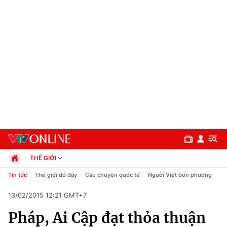
THẾ GIỚI
Chính trị
Tin tức
Thế giới đó đây
Câu chuyện quốc tế
Người Việt bốn phương
Xã hội
13/02/2015 12:21 GMT+7
Pháp luật
Chuyên mục
Kinh tế
Pháp, Ai Cập đạt thỏa thuận
Thể thao