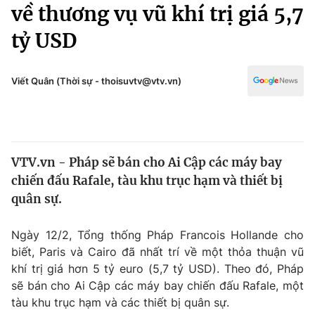
Chính trị
về thương vụ vũ khí trị giá 5,7
Truyền hình
tỷ USD
Văn hóa - Giải trí
Xã hội
Y tế
Đời sống
Viết Quân (Thời sự - thoisuvtv@vtv.vn)
Pháp luật
Công nghệ
Giáo dục
Y tế
VTV.vn - Pháp sẽ bán cho Ai Cập các máy bay
Thế giới
chiến đấu Rafale, tàu khu trục hạm và thiết bị
Tin tức
quân sự.
Kinh tế
Thế giới đó đây
Ngày 12/2, Tổng thống Pháp Francois Hollande cho
Tài chính
Dữ liệu và đời sống
biết, Paris và Cairo đã nhất trí về một thỏa thuận vũ
Câu chuyện quốc tế
Thị trường
khí trị giá hơn 5 tỷ euro (5,7 tỷ USD). Theo đó, Pháp
sẽ bán cho Ai Cập các máy bay chiến đấu Rafale, một
Truyền hình
Góc doanh nghiệp
tàu khu trục hạm và các thiết bị quân sự.