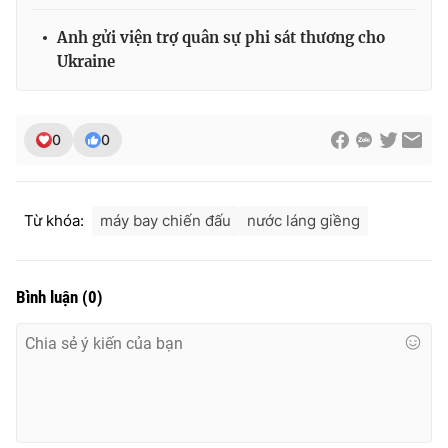
Anh gửi viện trợ quân sự phi sát thương cho
Ukraine
THỜI BÁO VTV
0
0
Theo dõi báo trên
Từ khóa:
máy bay chiến đấu
nước láng giềng
Cơ quan chủ quản:
Đài Truyền hình Việt Nam
Cơ quan báo chí:
Thời báo VTV
Bình luận
(
0
)
Giấy phép hoạt động báo in và báo điện tử số 483/GP-BTTTT
cấp ngày 29/12/2023
Tổng Biên tập:
Vũ Thanh Thủy
Phó Tổng Biên tập:
Nguyễn Thị Mỹ Hạnh, Phạm Quốc Thắng,
Nguyễn Trọng Ninh
Tổng đài VTV:
024.38 355 931 - 024.38 355 932