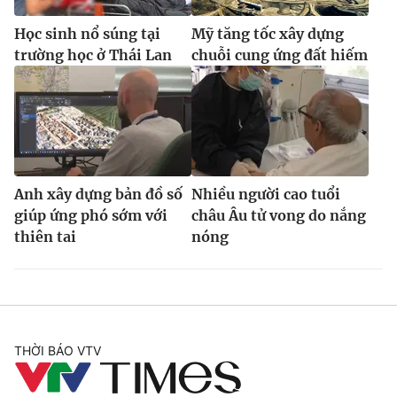
Học sinh nổ súng tại
Mỹ tăng tốc xây dựng
trường học ở Thái Lan
chuỗi cung ứng đất hiếm
Anh xây dựng bản đồ số
Nhiều người cao tuổi
giúp ứng phó sớm với
châu Âu tử vong do nắng
thiên tai
nóng
THỜI BÁO VTV