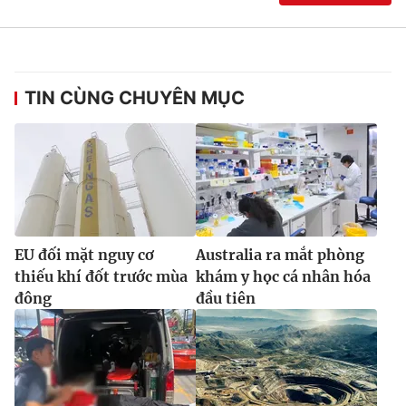
Ðiện thoại Thời báo VTV:
024.66 897 897
Email:
toasoan@vtv.vn
Liên hệ quảng cáo:
024-7300.7108
TIN CÙNG CHUYÊN MỤC
EU đối mặt nguy cơ
Australia ra mắt phòng
thiếu khí đốt trước mùa
khám y học cá nhân hóa
đông
đầu tiên
® Cấm sao chép dưới mọi hình thức nếu không có sự chấp
thuận bằng văn bản. Ghi rõ nguồn VTV.vn khi phát hành lại
thông tin từ website này.