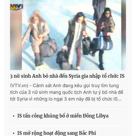
Photo
Infographic
Video
Shorts video
VTV Money
VTV Thể thao
VTV Sức khoẻ
Bất động sản
3 nữ sinh Anh bỏ nhà đến Syria gia nhập tổ chức IS
Thị trường 24h
Tấm lòng Việt
(VTV.vn) - Cảnh sát Anh đang kêu gọi truy tìm tung
tích của 3 nữ sinh mang quốc tịch Anh tự ý bỏ nhà để
VTV4
Vươn mình bằng AI
tới Syria vì những lo ngại 3 em này đã bị tổ chức IS...
VTV9
VTV8
IS tấn công khủng bố ở miền Đông Libya
Liên hệ tòa soạn
English
IS mở rộng hoạt động sang Bắc Phi