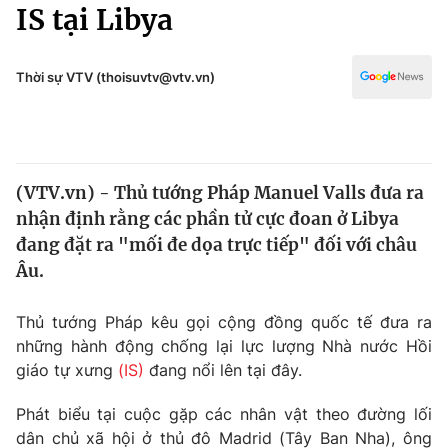
Chính trị
IS tại Libya
Truyền hình
Văn hóa - Giải trí
Xã hội
Y tế
Thời sự VTV (thoisuvtv@vtv.vn)
Đời sống
Pháp luật
Công nghệ
Giáo dục
Y tế
(VTV.vn) - Thủ tướng Pháp Manuel Valls đưa ra
nhận định rằng các phần tử cực đoan ở Libya
Thế giới
đang đặt ra "mối đe dọa trực tiếp" đối với châu
Âu.
Tin tức
Kinh tế
Thế giới đó đây
Thủ tướng Pháp kêu gọi cộng đồng quốc tế đưa ra
Tài chính
những hành động chống lại lực lượng Nhà nước Hồi
Dữ liệu và đời sống
Câu chuyện quốc tế
giáo tự xưng
(IS)
đang nổi lên tại đây.
Thị trường
Truyền hình
Phát biểu tại cuộc gặp các nhân vật theo đường lối
Góc doanh nghiệp
dân chủ xã hội ở thủ đô Madrid (Tây Ban Nha), ông