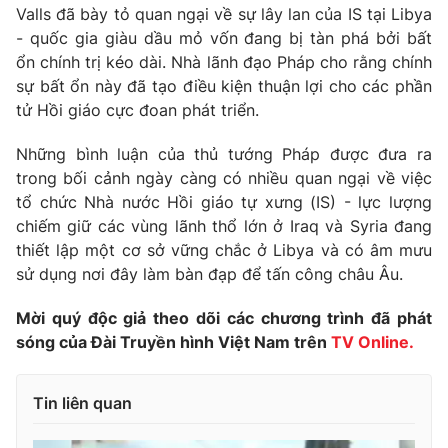
Phim VTV
Valls đã bày tỏ quan ngại về sự lây lan của IS tại Libya
Giải trí
- quốc gia giàu dầu mỏ vốn đang bị tàn phá bởi bất
Hậu trường
ổn chính trị kéo dài. Nhà lãnh đạo Pháp cho rằng chính
Điện ảnh
Đời sống
Nhân vật
sự bất ổn này đã tạo điều kiện thuận lợi cho các phần
Âm nhạc
tử Hồi giáo cực đoan phát triển.
Du lịch
Khán giả
Giáo dục
Sao
Những bình luận của thủ tướng Pháp được đưa ra
Làm đẹp
Giải sao mai
trong bối cảnh ngày càng có nhiều quan ngại về việc
Tuyển sinh
Công nghệ
Chất lượng cuộc sống
tổ chức Nhà nước Hồi giáo tự xưng (IS) - lực lượng
Học trực tuyến
chiếm giữ các vùng lãnh thổ lớn ở Iraq và Syria đang
Hitech Công nghệ tương lai
thiết lập một cơ sở vững chắc ở Libya và có âm mưu
Giao lưu trực tuyến
sử dụng nơi đây làm bàn đạp để tấn công châu Âu.
Sản phẩm
Lịch phát sóng
Thị trường
Mời quý độc giả theo dõi các chương trình đã phát
sóng của Đài Truyền hình Việt Nam trên
TV Online.
Tư vấn
Chuyên mục khác
Tin liên quan
Emagazine
Podcast