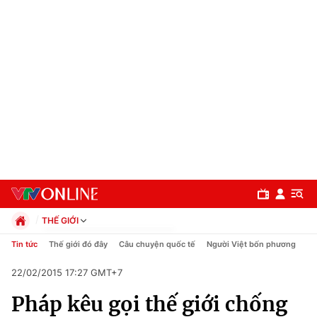
THẾ GIỚI
Chính trị
Tin tức
Thế giới đó đây
Câu chuyện quốc tế
Người Việt bốn phương
Xã hội
22/02/2015 17:27 GMT+7
Pháp luật
Chuyên mục
Kinh tế
Pháp kêu gọi thế giới chống
Thể thao