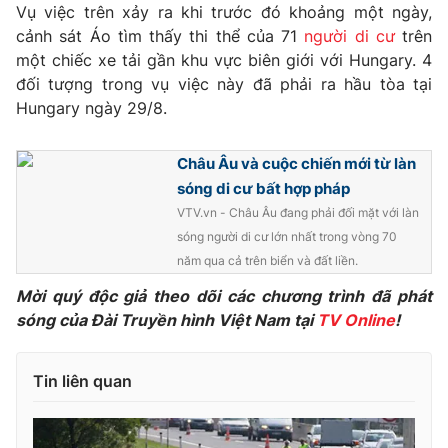
Phim VTV
Vụ việc trên xảy ra khi trước đó khoảng một ngày,
Giải trí
cảnh sát Áo tìm thấy thi thể của 71
người di cư
trên
Hậu trường
một chiếc xe tải gần khu vực biên giới với Hungary. 4
Điện ảnh
Đời sống
đối tượng trong vụ việc này đã phải ra hầu tòa tại
Nhân vật
Âm nhạc
Hungary ngày 29/8.
Du lịch
Khán giả
Giáo dục
Sao
Làm đẹp
Châu Âu và cuộc chiến mới từ làn
Giải sao mai
Tuyển sinh
sóng di cư bất hợp pháp
Công nghệ
Chất lượng cuộc sống
VTV.vn - Châu Âu đang phải đối mặt với làn
Học trực tuyến
Hitech Công nghệ tương lai
sóng người di cư lớn nhất trong vòng 70
Giao lưu trực tuyến
năm qua cả trên biển và đất liền.
Sản phẩm
Mời quý độc giả theo dõi các chương trình đã phát
Lịch phát sóng
Thị trường
sóng của Đài Truyền hình Việt Nam tại
TV Online
!
Tư vấn
Tin liên quan
Chuyên mục khác
Emagazine
Podcast