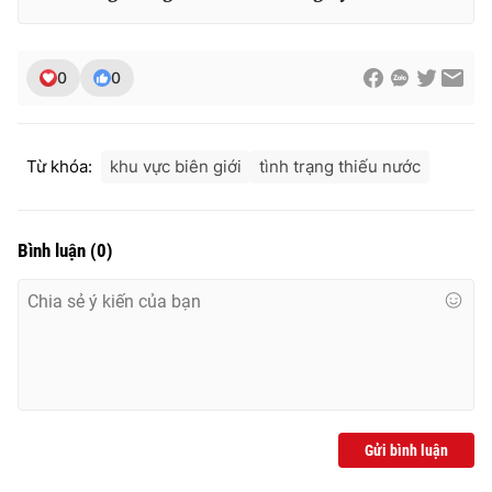
0
0
THỜI BÁO VTV
Từ khóa:
khu vực biên giới
tình trạng thiếu nước
Theo dõi báo trên
Bình luận
(
0
)
Cơ quan chủ quản:
Đài Truyền hình Việt Nam
Cơ quan báo chí:
Thời báo VTV
Giấy phép hoạt động báo in và báo điện tử số 483/GP-BTTTT
cấp ngày 29/12/2023
Tổng Biên tập:
Vũ Thanh Thủy
Phó Tổng Biên tập:
Nguyễn Thị Mỹ Hạnh, Phạm Quốc Thắng,
Nguyễn Trọng Ninh
Gửi bình luận
Tổng đài VTV:
024.38 355 931 - 024.38 355 932