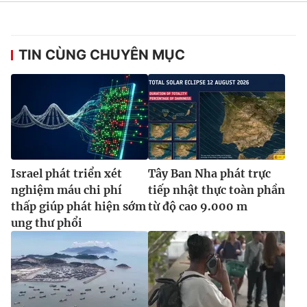
Ðiện thoại Thời báo VTV:
024.66 897 897
Email:
toasoan@vtv.vn
Liên hệ quảng cáo:
024-7300.7108
TIN CÙNG CHUYÊN MỤC
Israel phát triển xét
Tây Ban Nha phát trực
nghiệm máu chi phí
tiếp nhật thực toàn phần
thấp giúp phát hiện sớm
từ độ cao 9.000 m
ung thư phổi
® Cấm sao chép dưới mọi hình thức nếu không có sự chấp
thuận bằng văn bản. Ghi rõ nguồn VTV.vn khi phát hành lại
thông tin từ website này.