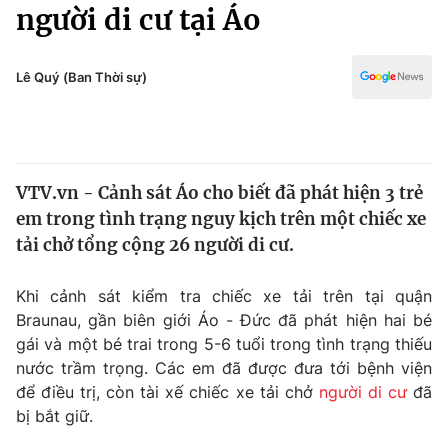
Chính trị
người di cư tại Áo
Truyền hình
Văn hóa - Giải trí
Xã hội
Y tế
Lê Quý (Ban Thời sự)
Đời sống
Pháp luật
Công nghệ
Giáo dục
Y tế
VTV.vn - Cảnh sát Áo cho biết đã phát hiện 3 trẻ
em trong tình trạng nguy kịch trên một chiếc xe
Thế giới
tải chở tổng cộng 26 người di cư.
Tin tức
Kinh tế
Khi cảnh sát kiểm tra chiếc xe tải trên tại quận
Thế giới đó đây
Braunau, gần biên giới Áo - Đức đã phát hiện hai bé
Tài chính
gái và một bé trai trong 5-6 tuổi trong tình trạng thiếu
Dữ liệu và đời sống
Câu chuyện quốc tế
nước trầm trọng. Các em đã được đưa tới bệnh viện
Thị trường
để điều trị, còn tài xế chiếc xe tải chở
người di cư
đã
Truyền hình
bị bắt giữ.
Góc doanh nghiệp