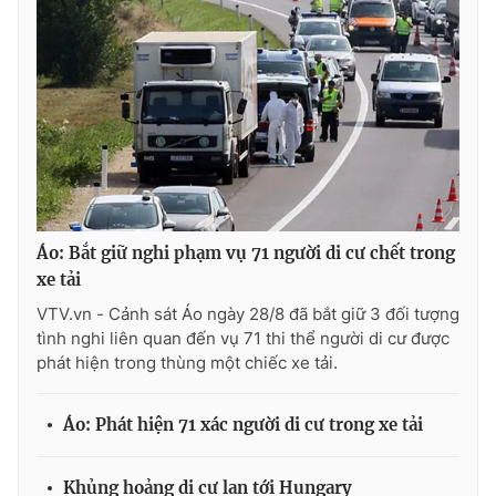
Photo
Infographic
Video
Shorts video
VTV Money
VTV Thể thao
VTV Sức khoẻ
Bất động sản
Áo: Bắt giữ nghi phạm vụ 71 người di cư chết trong
xe tải
Thị trường 24h
Tấm lòng Việt
VTV.vn - Cảnh sát Áo ngày 28/8 đã bắt giữ 3 đối tượng
tình nghi liên quan đến vụ 71 thi thể người di cư được
VTV4
Vươn mình bằng AI
phát hiện trong thùng một chiếc xe tải.
VTV9
VTV8
Áo: Phát hiện 71 xác người di cư trong xe tải
Liên hệ tòa soạn
English
Khủng hoảng di cư lan tới Hungary