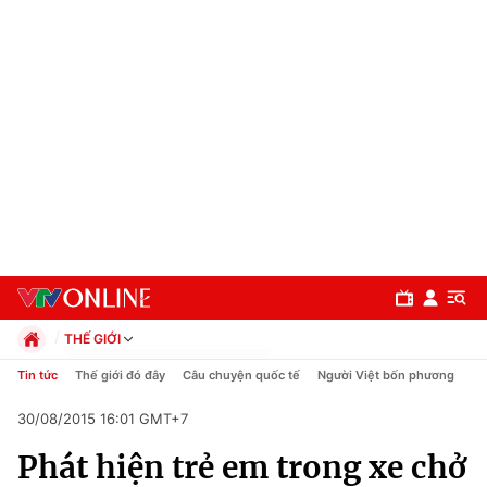
THẾ GIỚI
Chính trị
Tin tức
Thế giới đó đây
Câu chuyện quốc tế
Người Việt bốn phương
Xã hội
30/08/2015 16:01 GMT+7
Pháp luật
Chuyên mục
Kinh tế
Phát hiện trẻ em trong xe chở
Thể thao