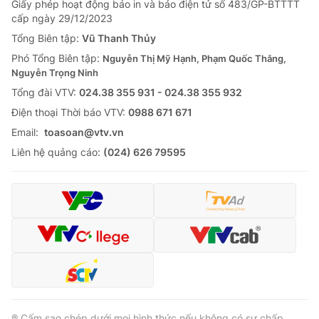
Giấy phép hoạt động báo in và báo điện tử số 483/GP-BTTTT
cấp ngày 29/12/2023
Tổng Biên tập:
Vũ Thanh Thủy
Phó Tổng Biên tập:
Nguyễn Thị Mỹ Hạnh, Phạm Quốc Thắng,
Nguyễn Trọng Ninh
Tổng đài VTV:
024.38 355 931 - 024.38 355 932
Ðiện thoại Thời báo VTV:
0988 671 671
Email:
toasoan@vtv.vn
Liên hệ quảng cáo:
(024) 626 79595
® Cấm sao chép dưới mọi hình thức nếu không có sự chấp