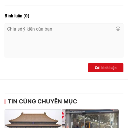
Bình luận
(
0
)
Gửi bình luận
TIN CÙNG CHUYÊN MỤC