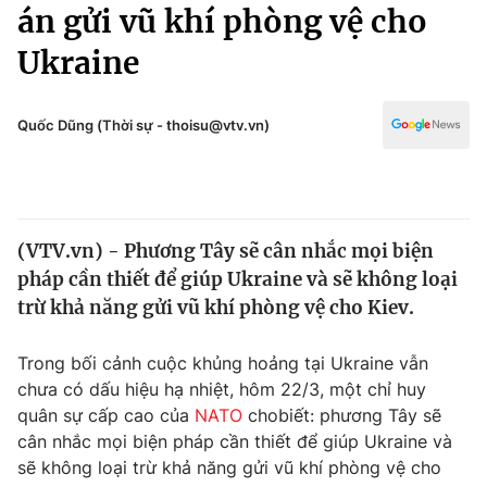
Chính trị
án gửi vũ khí phòng vệ cho
Truyền hình
Ukraine
Văn hóa - Giải trí
Xã hội
Y tế
Đời sống
Quốc Dũng (Thời sự - thoisu@vtv.vn)
Pháp luật
Công nghệ
Giáo dục
Y tế
(VTV.vn) - Phương Tây sẽ cân nhắc mọi biện
Thế giới
pháp cần thiết để giúp Ukraine và sẽ không loại
Tin tức
trừ khả năng gửi vũ khí phòng vệ cho Kiev.
Kinh tế
Thế giới đó đây
Trong bối cảnh cuộc khủng hoảng tại Ukraine vẫn
Tài chính
Dữ liệu và đời sống
chưa có dấu hiệu hạ nhiệt, hôm 22/3, một chỉ huy
Câu chuyện quốc tế
Thị trường
quân sự cấp cao của
NATO
chobiết: phương Tây sẽ
cân nhắc mọi biện pháp cần thiết để giúp Ukraine và
Truyền hình
Góc doanh nghiệp
sẽ không loại trừ khả năng gửi vũ khí phòng vệ cho