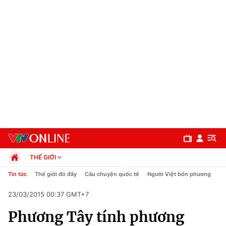
THẾ GIỚI
Chính trị
Tin tức
Thế giới đó đây
Câu chuyện quốc tế
Người Việt bốn phương
Xã hội
23/03/2015 00:37 GMT+7
Pháp luật
Chuyên mục
Kinh tế
Phương Tây tính phương
Thể thao