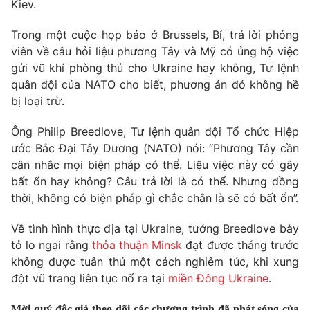
Phim VTV
Kiev.
Giải trí
Hậu trường
Trong một cuộc họp báo ở Brussels, Bỉ, trả lời phóng
Điện ảnh
viên về câu hỏi liệu phương Tây và Mỹ có ủng hộ việc
Đời sống
Nhân vật
gửi vũ khí phòng thủ cho Ukraine hay không, Tư lệnh
Âm nhạc
Du lịch
quân đội của NATO cho biết, phương án đó không hề
Khán giả
Giáo dục
Sao
bị loại trừ.
Làm đẹp
Giải sao mai
Tuyển sinh
Ông Philip Breedlove, Tư lệnh quân đội Tổ chức Hiệp
Công nghệ
Chất lượng cuộc sống
ước Bắc Đại Tây Dương (NATO) nói: “Phương Tây cần
Học trực tuyến
Hitech Công nghệ tương lai
cân nhắc mọi biện pháp có thể. Liệu việc này có gây
Giao lưu trực tuyến
bất ổn hay không? Câu trả lời là có thể. Nhưng đồng
Sản phẩm
thời, không có biện pháp gì chắc chắn là sẽ có bất ổn”.
Lịch phát sóng
Thị trường
Về tình hình thực địa tại Ukraine, tướng Breedlove bày
tỏ lo ngại rằng
thỏa thuận Minsk
đạt được tháng trước
Tư vấn
không được tuân thủ một cách nghiêm túc, khi xung
Chuyên mục khác
đột vũ trang liên tục nổ ra tại
miền Đông Ukraine
.
Emagazine
Podcast
Mời quý độc giả theo dõi các chương trình đã phát sóng của