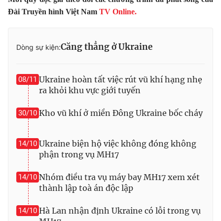
Đài Truyền hình Việt Nam
TV Online.
Photo
Infographic
Video
Shorts video
Căng thẳng ở Ukraine
Dòng sự kiện:
VTV Money
VTV Thể thao
Ukraine hoàn tất việc rút vũ khí hạng nhẹ
08/11
ra khỏi khu vực giới tuyến
VTV Sức khoẻ
Bất động sản
Kho vũ khí ở miền Đông Ukraine bốc cháy
30/10
Thị trường 24h
Tấm lòng Việt
Ukraine biện hộ việc không đóng không
14/10
phận trong vụ MH17
VTV4
Vươn mình bằng AI
Nhóm điều tra vụ máy bay MH17 xem xét
14/10
VTV9
VTV8
thành lập toà án độc lập
Hà Lan nhận định Ukraine có lỗi trong vụ
14/10
Liên hệ tòa soạn
English