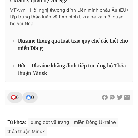
Ukraine, quan hệ với Nga
Ðiện thoại Thời báo VTV:
024.66 897 897
VTV.vn - Hội nghị thượng đỉnh Liên minh châu Âu (EU)
Email:
toasoan@vtv.vn
tập trung thảo luận về tình hình Ukraine và mối quan
Liên hệ quảng cáo:
024-7300.7108
hệ với Nga.
Ukraine thông qua luật trao quy chế đặc biệt cho
miền Đông
Đức - Ukraine khẳng định tiếp tục ủng hộ Thỏa
thuận Minsk
0
0
® Cấm sao chép dưới mọi hình thức nếu không có sự chấp
thuận bằng văn bản. Ghi rõ nguồn VTV.vn khi phát hành lại
thông tin từ website này.
Từ khóa:
xung đột vũ trang
miền Đông Ukraine
thỏa thuận Minsk