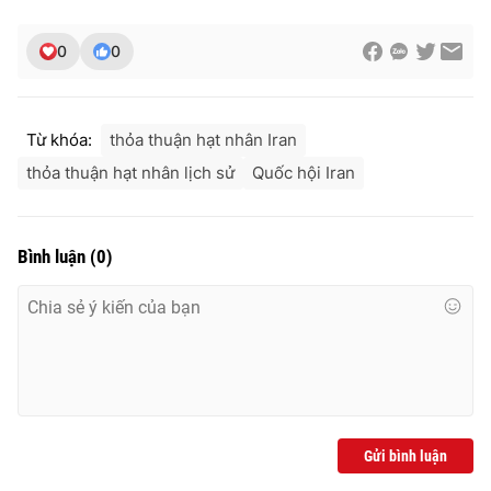
0
0
THỜI BÁO VTV
Từ khóa:
thỏa thuận hạt nhân Iran
thỏa thuận hạt nhân lịch sử
Quốc hội Iran
Theo dõi báo trên
Bình luận
(
0
)
Cơ quan chủ quản:
Đài Truyền hình Việt Nam
Cơ quan báo chí:
Thời báo VTV
Giấy phép hoạt động báo in và báo điện tử số 483/GP-BTTTT
cấp ngày 29/12/2023
Tổng Biên tập:
Vũ Thanh Thủy
Phó Tổng Biên tập:
Nguyễn Thị Mỹ Hạnh, Phạm Quốc Thắng,
Nguyễn Trọng Ninh
Gửi bình luận
Tổng đài VTV:
024.38 355 931 - 024.38 355 932