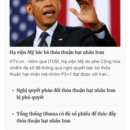
Photo
Infographic
Video
Shorts video
VTV Money
VTV Thể thao
Hạ viện Mỹ bác bỏ thỏa thuận hạt nhân Iran
VTV Sức khoẻ
Bất động sản
VTV.vn - Hôm qua (11/9), Hạ viện Mỹ do phe Cộng hòa
chiếm đa số đã thông qua nghị quyết bác bỏ thỏa
thuận hạt nhân mà nhóm P5+1 đạt được với Iran...
Thị trường 24h
Tấm lòng Việt
Nghị quyết phản đối thỏa thuận hạt nhân Iran
VTV4
Vươn mình bằng AI
bị phủ quyết
VTV9
VTV8
Tổng thống Obama có đủ số phiếu để thúc đẩy
thỏa thuận hạt nhân Iran
Liên hệ tòa soạn
English