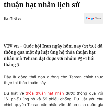
Chính trị
thuận hạt nhân lịch sử
Truyền hình
Văn hóa - Giải trí
Xã hội
Y tế
Ban Thời sự
Đời sống
Pháp luật
Công nghệ
Giáo dục
Y tế
VTV.vn - Quốc hội Iran ngày hôm nay (13/10) đã
thông qua một dự luật ủng hộ thỏa thuận hạt
Thế giới
nhân mà Tehran đạt đuợc với nhóm P5+1 hồi
tháng 7.
Tin tức
Kinh tế
Thế giới đó đây
Đây là động thái dọn đường cho Tehran chính thức
Tài chính
thực thi thỏa thuận này.
Dữ liệu và đời sống
Câu chuyện quốc tế
Thị trường
Dự luật về
thỏa thuận hạt nhân
được thông qua với
Truyền hình
161 phiếu ủng hộ và 59 phiếu chống. Dự luật yêu cầu
Góc doanh nghiệp
chính quyền Tehran cân nhắc vấn đề an ninh quốc gia