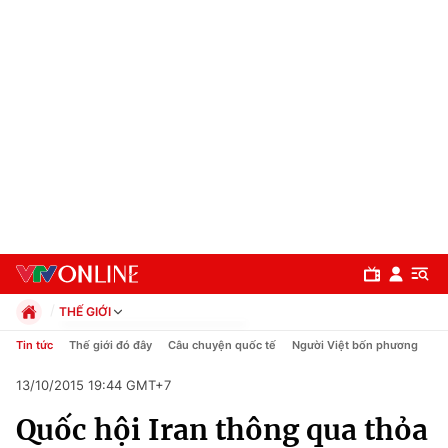
THẾ GIỚI
Chính trị
Tin tức
Thế giới đó đây
Câu chuyện quốc tế
Người Việt bốn phương
Xã hội
13/10/2015 19:44 GMT+7
Pháp luật
Chuyên mục
Kinh tế
Quốc hội Iran thông qua thỏa
Thể thao