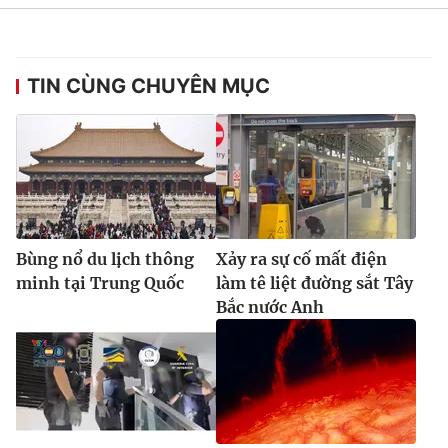
Ðiện thoại Thời báo VTV:
024.66 897 897
Email:
toasoan@vtv.vn
Liên hệ quảng cáo:
024-7300.7108
TIN CÙNG CHUYÊN MỤC
Bùng nổ du lịch thông
Xảy ra sự cố mất điện
minh tại Trung Quốc
làm tê liệt đường sắt Tây
Bắc nước Anh
® Cấm sao chép dưới mọi hình thức nếu không có sự chấp
thuận bằng văn bản. Ghi rõ nguồn VTV.vn khi phát hành lại
thông tin từ website này.