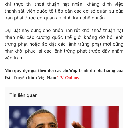
Phim VTV
khi thực thi thoả thuận hạt nhân, khẳng định việc
Giải trí
thanh sát viên quốc tế tiếp cận các cơ sở quân sự của
Hậu trường
Iran phải được cơ quan an ninh Iran phê chuẩn.
Điện ảnh
Đời sống
Nhân vật
Âm nhạc
Dự luật này cũng cho phép Iran rút khỏi thoả thuận hạt
Du lịch
Khán giả
nhân nếu các cường quốc thế giới không dỡ bỏ lệnh
Giáo dục
Sao
trừng phạt hoặc áp đặt các lệnh trừng phạt mới cũng
Làm đẹp
Giải sao mai
như khôi phục lại các lệnh trừng phạt trước đây nhằm
Tuyển sinh
Công nghệ
Chất lượng cuộc sống
vào Iran.
Học trực tuyến
Hitech Công nghệ tương lai
Mời quý độc giả theo dõi các chương trình đã phát sóng của
Giao lưu trực tuyến
Đài Truyền hình Việt Nam
TV Online.
Sản phẩm
Lịch phát sóng
Thị trường
Tin liên quan
Tư vấn
Chuyên mục khác
Emagazine
Podcast