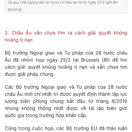
hộ quy chế ngừng bắn tại Syria có hiệu lực từ 0h ngày 27/2 (giờ địa
phương).
THỜI BÁO VTV
2. Châu Âu vẫn chưa tìm ra cách giải quyết khủng
hoảng tị nạn
Theo dõi báo trên
Bộ trưởng Ngoại giao và Tư pháp của 28 nước châu
Âu đã nhóm họp ngày 25/2 tại Brussels (Bỉ) để tìm
Cơ quan chủ quản:
Đài Truyền hình Việt Nam
cách giải quyết khủng hoảng tị nạn và vẫn chưa tìm
Cơ quan báo chí:
Thời báo VTV
được giải pháp chung.
Giấy phép hoạt động báo in và báo điện tử số 483/GP-BTTTT
cấp ngày 29/12/2023
Các Bộ trưởng Ngoại giao và Tư pháp của 28 nước
Tổng Biên tập:
châu Âu mới chỉ nhất trí được quyết định thành lập lực
Vũ Thanh Thủy
lượng biên phòng chung bắt đầu từ tháng 6/2016
Phó Tổng Biên tập:
Nguyễn Thị Mỹ Hạnh, Phạm Quốc Thắng,
nhưng không thống nhất được về tái lập biên giới
Nguyễn Trọng Ninh
quốc gia trong trường hợp khẩn cấp.
Tổng đài VTV:
024.38 355 931 - 024.38 355 932
Ðiện thoại Thời báo VTV:
024.66 897 897
Cũng trong cuộc họp, các Bộ trưởng EU đã thảo luận