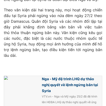
Photo
Infographic
Theo văn kiện dài hai trang này, mọi hoạt động chiến
đấu tại Syria phải ngừng vào nửa đêm ngày 27/2 theo
Video
giờ Damascus. Quân đội Syria và các nhóm đối lập tại
Shorts video
đây phải khẳng định bằng văn bản về việc tuân
thủ thỏa thuận ngừng bắn này. Văn kiện cũng kêu gọi
VTV Money
VTV Thể thao
các nước, đặc biệt là các nước thuộc nhóm quốc tế
ủng hộ Syria, huy động mọi ảnh hưởng của mình để hỗ
VTV Sức khoẻ
Bất động sản
trợ lệnh ngừng bắn, tạo điều kiện tiến tới ngừng bắn
lâu dài.
Thị trường 24h
Tấm lòng Việt
VTV4
Vươn mình bằng AI
Nga - Mỹ đệ trình LHQ dự thảo
nghị quyết về lệnh ngừng bắn tại
VTV9
VTV8
Syria
VTV.vn - Nga và Mỹ ngày 25/2 đã đệ trình
lên HĐBA LHQ dự thảo nghị quyết về ủng
Liên hệ tòa soạn
English