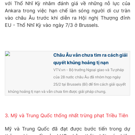
Email:
toasoan@vtv.vn
với Thổ Nhĩ Kỳ nhằm đánh giá về những nỗ lực của
Liên hệ quảng cáo:
024-7300.7108
Ankara trong việc hạn chế làn sóng người di cư tràn
vào châu Âu trước khi diễn ra Hội nghị Thượng đỉnh
EU - Thổ Nhĩ Kỳ vào ngày 7/3 ở Brussels.
Châu Âu vẫn chưa tìm ra cách giải
quyết khủng hoảng tị nạn
VTV.vn - Bộ trưởng Ngoại giao và Tư pháp
của 28 nước châu Âu đã nhóm họp ngày
25/2 tại Brussels (Bỉ) để tìm cách giải quyết
khủng hoảng tị nạn và vẫn chưa tìm được giải pháp chung.
® Cấm sao chép dưới mọi hình thức nếu không có sự chấp
thuận bằng văn bản. Ghi rõ nguồn VTV.vn khi phát hành lại
thông tin từ website này.
3. Mỹ và Trung Quốc thống nhất trừng phạt Triều Tiên
Mỹ và Trung Quốc đã đạt được bước tiến trong dự