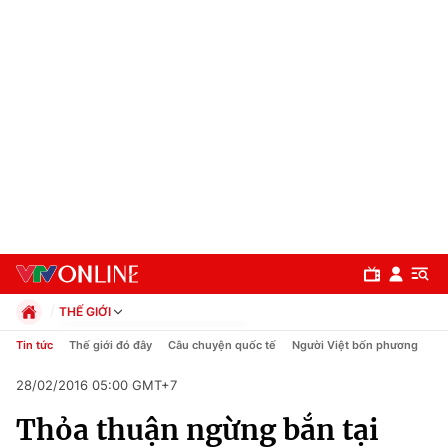
THẾ GIỚI
Chính trị
Tin tức
Thế giới đó đây
Câu chuyện quốc tế
Người Việt bốn phương
Xã hội
28/02/2016 05:00 GMT+7
Pháp luật
Chuyên mục
Kinh tế
Thỏa thuận ngừng bắn tại
Thể thao