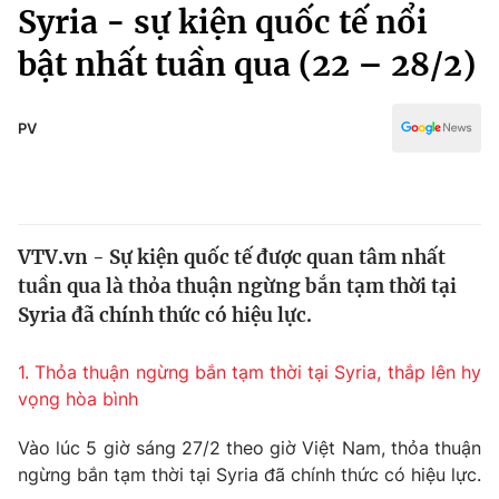
Chính trị
Syria - sự kiện quốc tế nổi
Truyền hình
bật nhất tuần qua (22 – 28/2)
Văn hóa - Giải trí
Xã hội
Y tế
Đời sống
PV
Pháp luật
Công nghệ
Giáo dục
Y tế
VTV.vn - Sự kiện quốc tế được quan tâm nhất
Thế giới
tuần qua là thỏa thuận ngừng bắn tạm thời tại
Tin tức
Syria đã chính thức có hiệu lực.
Kinh tế
Thế giới đó đây
1. Thỏa thuận ngừng bắn tạm thời tại Syria, thắp lên hy
Tài chính
Dữ liệu và đời sống
vọng hòa bình
Câu chuyện quốc tế
Thị trường
Vào lúc 5 giờ sáng 27/2 theo giờ Việt Nam, thỏa thuận
Truyền hình
Góc doanh nghiệp
ngừng bắn tạm thời tại Syria đã chính thức có hiệu lực.