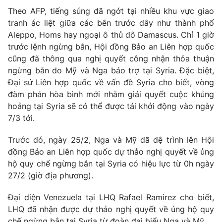
Phim VTV
Giải trí
Theo AFP, tiếng súng đã ngớt tại nhiều khu vực giao
Hậu trường
tranh ác liệt giữa các bên trước đây như thành phố
Điện ảnh
Aleppo, Homs hay ngoại ô thủ đô Damascus. Chỉ 1 giờ
Đời sống
Nhân vật
trước lệnh ngừng bắn, Hội đồng Bảo an Liên hợp quốc
Âm nhạc
cũng đã thông qua nghị quyết công nhận thỏa thuận
Du lịch
Khán giả
Giáo dục
ngừng bắn do Mỹ và Nga bảo trợ tại Syria. Đặc biệt,
Sao
Làm đẹp
Giải sao mai
Đại sứ Liên hợp quốc về vấn đề Syria cho biết, vòng
Tuyển sinh
đàm phán hòa bình mới nhằm giải quyết cuộc khủng
Công nghệ
Chất lượng cuộc sống
hoảng tại Syria sẽ có thể được tái khởi động vào ngày
Học trực tuyến
Hitech Công nghệ tương lai
7/3 tới.
Giao lưu trực tuyến
Sản phẩm
Trước đó, ngày 25/2, Nga và Mỹ đã đệ trình lên Hội
đồng Bảo an Liên hợp quốc dự thảo nghị quyết về ủng
Lịch phát sóng
Thị trường
hộ quy chế ngừng bắn tại Syria có hiệu lực từ 0h ngày
27/2 (giờ địa phương).
Tư vấn
Chuyên mục khác
Đại diện Venezuela tại LHQ Rafael Ramirez cho biết,
Emagazine
LHQ đã nhận được dự thảo nghị quyết về ủng hộ quy
Podcast
chế ngừng bắn tại Syria từ đoàn đại biểu Nga và Mỹ.