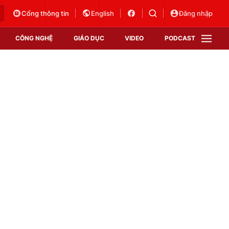
Cổng thông tin
English
Đăng nhập
CÔNG NGHỆ
GIÁO DỤC
VIDEO
PODCAST
VTV Money
VTV Thể thao
VTV Sức khoẻ
Bất động sản
Thị trường 24h
Tấm lòng Việt
Vươn mình bằng AI
VTV4
VTV8
VTV9
Lịch phát sóng
Giao lưu trực tuyến
Sự kiện