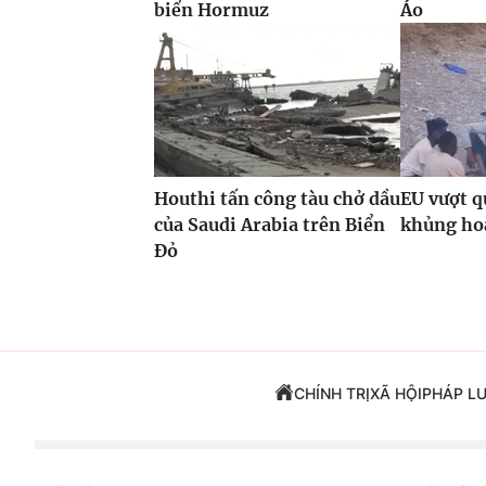
biển Hormuz
Áo
Houthi tấn công tàu chở dầu
EU vượt q
của Saudi Arabia trên Biển
khủng hoả
Đỏ
CHÍNH TRỊ
XÃ HỘI
PHÁP L