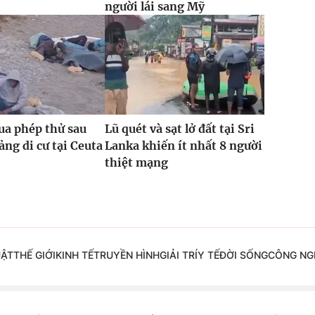
người lái sang Mỹ
ua phép thử sau
Lũ quét và sạt lở đất tại Sri
ng di cư tại Ceuta
Lanka khiến ít nhất 8 người
thiệt mạng
UẬT
THẾ GIỚI
KINH TẾ
TRUYỀN HÌNH
GIẢI TRÍ
Y TẾ
ĐỜI SỐNG
CÔNG NG