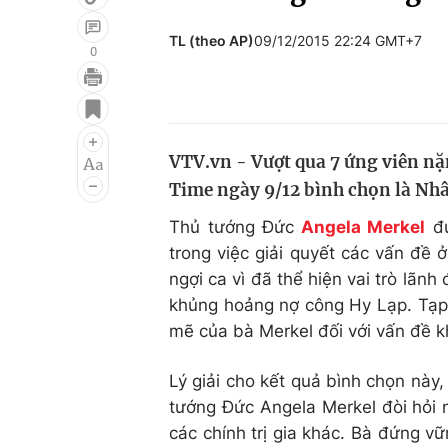
TL (theo AP)
09/12/2015 22:24 GMT+7
0
Giải trí
Đời sống
Điện ảnh
Du lịch
VTV.vn - Vượt qua 7 ứng viên nặ
Âm nhạc
Làm đẹp
Time ngày 9/12 bình chọn là Nhâ
Sao
Chất lượng cuộc sốn
Thủ tướng Đức
Angela Merkel
đư
trong việc giải quyết các vấn đề 
ngợi ca vì đã thể hiện vai trò lãnh
khủng hoảng nợ công Hy Lạp. Tạp
mẽ của bà Merkel đối với vấn đề 
Lý giải cho kết quả bình chọn này
tướng Đức Angela Merkel đòi hỏi 
các chính trị gia khác. Bà đứng vữ