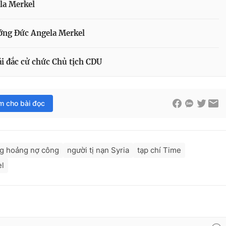
la Merkel
ướng Đức Angela Merkel
i đắc cử chức Chủ tịch CDU
im cho bài đọc
g hoảng nợ công
người tị nạn Syria
tạp chí Time
el