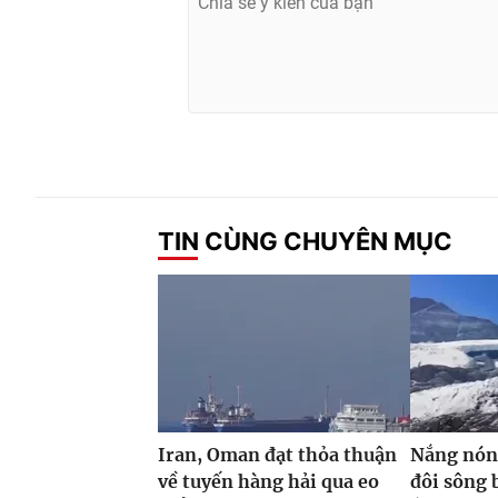
TIN CÙNG CHUYÊN MỤC
Iran, Oman đạt thỏa thuận
Nắng nóng
về tuyến hàng hải qua eo
đôi sông 