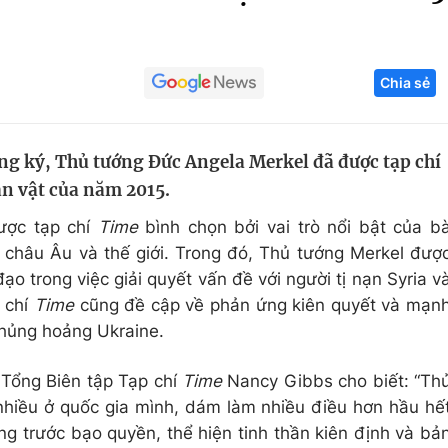
Góc ảnh
Chia sẻ
Giáo dục
Công nghệ
Tuyển sinh
Hitech Công ng
ng ký, Thủ tướng Đức Angela Merkel đã được tạp chí
Học trực tuyến
Sản phẩm
n vật của năm 2015.
g
Thị trường
ợc tạp chí
Time
bình chọn bởi vai trò nổi bật của b
Tư vấn
ở châu Âu và thế giới. Trong đó, Thủ tướng Merkel đượ
 đạo trong việc giải quyết vấn đề với người tị nạn Syria v
 chí
Time
cũng đề cập về phản ứng kiên quyết và mạn
khủng hoảng Ukraine.
, Tổng Biên tập Tạp chí
Time
Nancy Gibbs cho biết: “Th
nhiều ở quốc gia mình, dám làm nhiều điều hơn hầu hế
ng trước bạo quyền, thể hiện tinh thần kiên định và bả