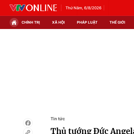
Thứ Năm, 6/8/2026
CHÍNH TRỊ
XÃ HỘI
PHÁP LUẬT
THẾ GIỚI
Chính trị
Xã hội
Thế giới
Kinh tế
Tin tức
Tài chính
Thế giới đó đây
Thị trường
Câu chuyện quốc tế
Góc doanh nghiệp
Dữ liệu và đời sống
Tin tức
Thủ tướng Đức Angela