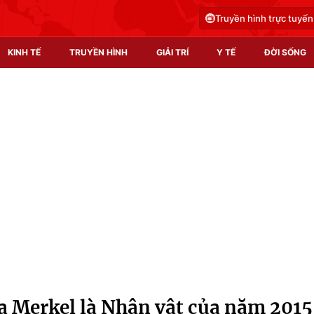
Truyền hình trực tuyến
KINH TẾ
TRUYỀN HÌNH
GIẢI TRÍ
Y TẾ
ĐỜI SỐNG
Pháp luật
Y tế
Truyền hình
Multimedia
Phim VTV
Video
Hậu trường
Shorts video
Nhân vật
Podcast
Khán giả
EMagazine
Giải sao mai
Photo
 Merkel là Nhân vật của năm 2015
Infographic