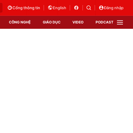
Cổng thông tin
English
Đăng nhập
CÔNG NGHỆ
GIÁO DỤC
VIDEO
PODCAST
VTV Money
VTV Thể thao
VTV Sức khoẻ
Bất động sản
Thị trường 24h
Tấm lòng Việt
Vươn mình bằng AI
VTV4
VTV8
VTV9
Lịch phát sóng
Giao lưu trực tuyến
Sự kiện