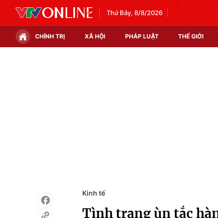
Thứ Bảy, 8/8/2026
CHÍNH TRỊ
XÃ HỘI
PHÁP LUẬT
THẾ GIỚI
Chính trị
Xã hội
Thế giới
Kinh tế
Tin tức
Tài chính
Thế giới đó đây
Thị trường
Câu chuyện quốc tế
Góc doanh nghiệp
Dữ liệu và đời sống
Kinh tế
Tình trạng ùn tắc hà