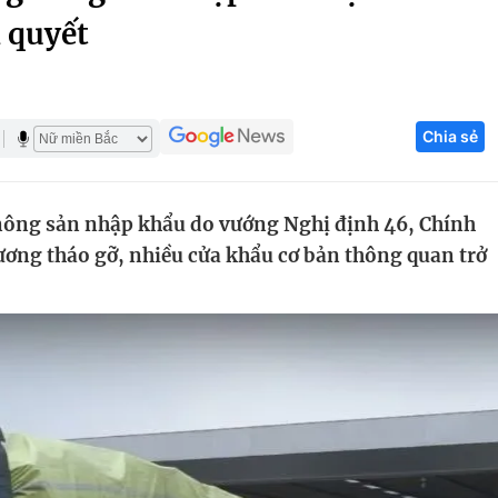
i quyết
Góc ảnh
Giáo dục
Công nghệ
Chia sẻ
Tuyển sinh
Hitech Công ng
Học trực tuyến
Sản phẩm
 nông sản nhập khẩu do vướng Nghị định 46, Chính
g
Thị trường
ương tháo gỡ, nhiều cửa khẩu cơ bản thông quan trở
Tư vấn