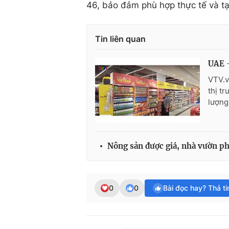
46, bảo đảm phù hợp thực tế và tạ
Tin liên quan
UAE -
VTV.v
thị t
lượng
Nông sản được giá, nhà vườn ph
0
0
Bài đọc hay? Thả t