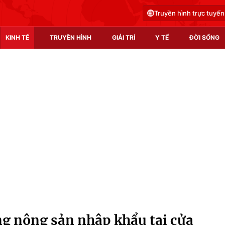
Truyền hình trực tuyến
KINH TẾ
TRUYỀN HÌNH
GIẢI TRÍ
Y TẾ
ĐỜI SỐNG
Pháp luật
Y tế
Truyền hình
Multimedia
Phim VTV
Video
Hậu trường
Shorts video
Nhân vật
Podcast
Khán giả
EMagazine
Giải sao mai
Photo
ng nông sản nhập khẩu tại cửa
Infographic