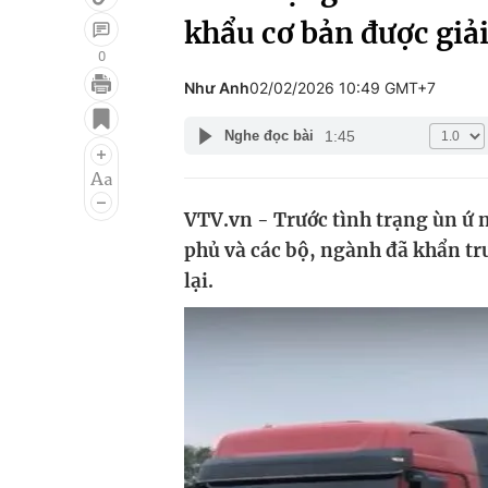
khẩu cơ bản được giả
0
Như Anh
02/02/2026 10:49 GMT+7
Giải trí
Đời sống
1:45
Nghe đọc bài
Điện ảnh
Du lịch
Âm nhạc
Làm đẹp
VTV.vn - Trước tình trạng ùn ứ
Sao
Chất lượng cuộc sốn
phủ và các bộ, ngành đã khẩn tr
lại.