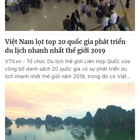
Giao lưu trực tuyến
Sản phẩm
Lịch phát sóng
Thị trường
Tư vấn
Việt Nam lọt top 20 quốc gia phát triển
Chuyên mục khác
du lịch nhanh nhất thế giới 2019
Emagazine
Podcast
VTV.vn - Tổ chức Du lịch thế giới Liên Hợp Quốc vừa
công bố danh sách 20 quốc gia có sự phát triển du
Photo
Infographic
lịch nhanh nhất thế giới năm 2019, trong đó có Việt...
Video
Shorts video
VTV Money
VTV Thể thao
VTV Sức khoẻ
Bất động sản