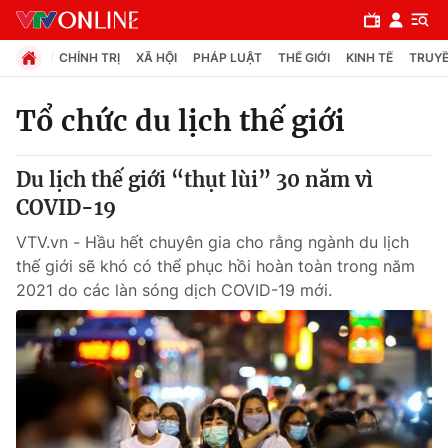
CHÍNH TRỊ
XÃ HỘI
PHÁP LUẬT
THẾ GIỚI
KINH TẾ
TRUYỀ
Tổ chức du lịch thế giới
Chuyên mục
Du lịch thế giới “thụt lùi” 30 năm vì
Chính trị
COVID-19
VTV.vn - Hầu hết chuyên gia cho rằng ngành du lịch
Xã hội
thế giới sẽ khó có thể phục hồi hoàn toàn trong năm
2021 do các làn sóng dịch COVID-19 mới.
Pháp luật
Y tế
Thế giới