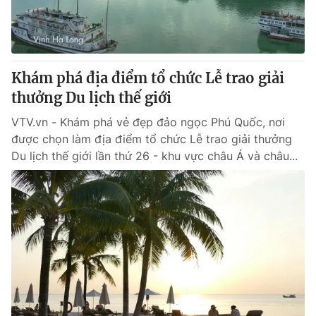
Thị trường 24h
Tấm lòng Việt
VTV4
Vươn mình bằng AI
Khám phá địa điểm tổ chức Lễ trao giải
VTV9
VTV8
thưởng Du lịch thế giới
VTV.vn - Khám phá vẻ đẹp đảo ngọc Phú Quốc, nơi
Liên hệ tòa soạn
English
được chọn làm địa điểm tổ chức Lễ trao giải thưởng
Du lịch thế giới lần thứ 26 - khu vực châu Á và châu...
THỜI BÁO VTV
Theo dõi báo trên
Cơ quan chủ quản:
Đài Truyền hình Việt Nam
Cơ quan báo chí:
Thời báo VTV