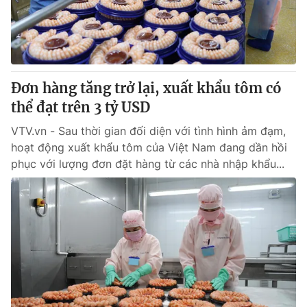
Tin tức
Kinh tế
Thế giới đó đây
Tài chính
Dữ liệu và đời sống
Câu chuyện quốc tế
Thị trường
Đơn hàng tăng trở lại, xuất khẩu tôm có
thể đạt trên 3 tỷ USD
Truyền hình
Góc doanh nghiệp
VTV.vn - Sau thời gian đối diện với tình hình ảm đạm,
Phim VTV
Giải trí
hoạt động xuất khẩu tôm của Việt Nam đang dần hồi
Hậu trường
phục với lượng đơn đặt hàng từ các nhà nhập khẩu...
Điện ảnh
Đời sống
Nhân vật
Âm nhạc
Du lịch
Khán giả
Giáo dục
Sao
Làm đẹp
Giải sao mai
Tuyển sinh
Công nghệ
Chất lượng cuộc sống
Học trực tuyến
Hitech Công nghệ tương lai