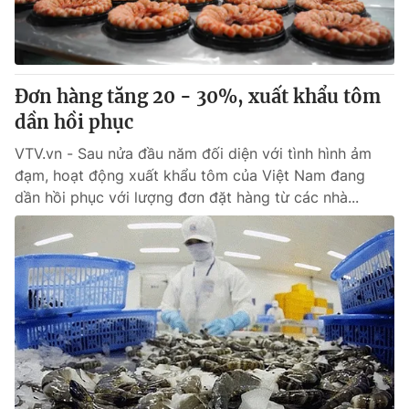
Giao lưu trực tuyến
Sản phẩm
Lịch phát sóng
Thị trường
Tư vấn
Đơn hàng tăng 20 - 30%, xuất khẩu tôm
dần hồi phục
Chuyên mục khác
Emagazine
VTV.vn - Sau nửa đầu năm đối diện với tình hình ảm
Podcast
đạm, hoạt động xuất khẩu tôm của Việt Nam đang
dần hồi phục với lượng đơn đặt hàng từ các nhà...
Photo
Infographic
Video
Shorts video
VTV Money
VTV Thể thao
VTV Sức khoẻ
Bất động sản