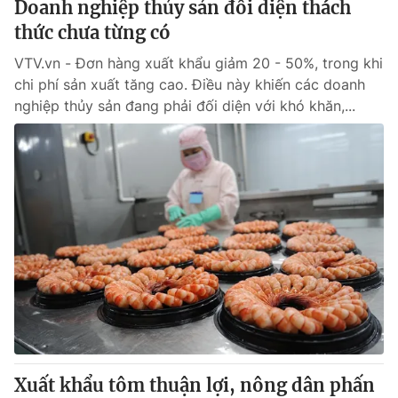
Doanh nghiệp thủy sản đối diện thách
thức chưa từng có
® Cấm sao chép dưới mọi hình thức nếu không có sự chấp
VTV.vn - Đơn hàng xuất khẩu giảm 20 - 50%, trong khi
thuận bằng văn bản. Ghi rõ nguồn VTV.vn khi phát hành lại
chi phí sản xuất tăng cao. Điều này khiến các doanh
thông tin từ website này.
nghiệp thủy sản đang phải đối diện với khó khăn,...
Xuất khẩu tôm thuận lợi, nông dân phấn