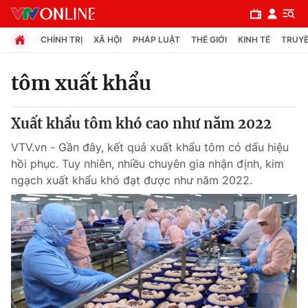
CHÍNH TRỊ
XÃ HỘI
PHÁP LUẬT
THẾ GIỚI
KINH TẾ
TRUYỀ
tôm xuất khẩu
Chuyên mục
Xuất khẩu tôm khó cao như năm 2022
Chính trị
VTV.vn - Gần đây, kết quả xuất khẩu tôm có dấu hiệu
hồi phục. Tuy nhiên, nhiều chuyên gia nhận định, kim
Xã hội
ngạch xuất khẩu khó đạt được như năm 2022.
Pháp luật
Y tế
Thế giới