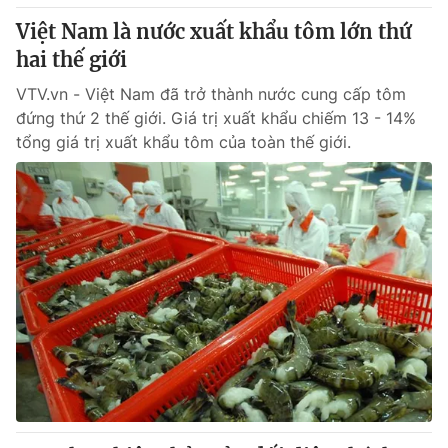
Giấy phép hoạt động báo in và báo điện tử số 483/GP-BTTTT
Việt Nam là nước xuất khẩu tôm lớn thứ
cấp ngày 29/12/2023
hai thế giới
Tổng Biên tập:
Vũ Thanh Thủy
Phó Tổng Biên tập:
VTV.vn - Việt Nam đã trở thành nước cung cấp tôm
Nguyễn Thị Mỹ Hạnh, Phạm Quốc Thắng,
Nguyễn Trọng Ninh
đứng thứ 2 thế giới. Giá trị xuất khẩu chiếm 13 - 14%
Tổng đài VTV:
024.38 355 931 - 024.38 355 932
tổng giá trị xuất khẩu tôm của toàn thế giới.
Ðiện thoại Thời báo VTV:
024.66 897 897
Email:
toasoan@vtv.vn
Liên hệ quảng cáo:
024-7300.7108