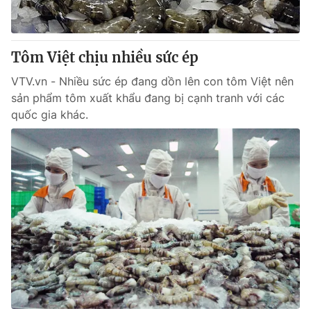
Thị trường 24h
Tấm lòng Việt
VTV4
Vươn mình bằng AI
Tôm Việt chịu nhiều sức ép
VTV.vn - Nhiều sức ép đang dồn lên con tôm Việt nên
VTV9
VTV8
sản phẩm tôm xuất khẩu đang bị cạnh tranh với các
quốc gia khác.
Liên hệ tòa soạn
English
THỜI BÁO VTV
Theo dõi báo trên
Cơ quan chủ quản:
Đài Truyền hình Việt Nam
Cơ quan báo chí:
Thời báo VTV