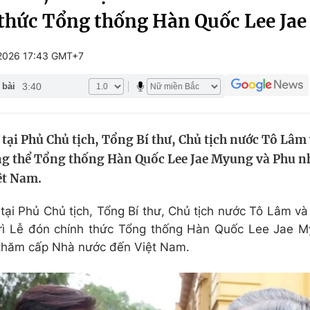
thức Tổng thống Hàn Quốc Lee Ja
Góc ảnh
2026 17:43 GMT+7
Giáo dục
Công nghệ
3:40
 bài
Tuyển sinh
Hitech Công ng
Học trực tuyến
Sản phẩm
 tại Phủ Chủ tịch, Tổng Bí thư, Chủ tịch nước Tô Lâm
g
Thị trường
ng thể Tổng thống Hàn Quốc Lee Jae Myung và Phu 
Tư vấn
ệt Nam.
 tại Phủ Chủ tịch, Tổng Bí thư, Chủ tịch nước Tô Lâm 
trì Lễ đón chính thức Tổng thống Hàn Quốc Lee Jae 
thăm cấp Nhà nước đến Việt Nam.