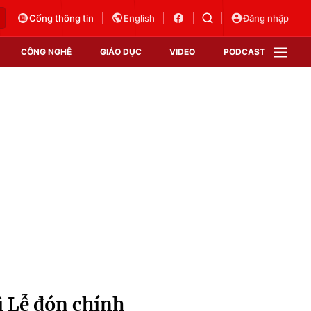
Cổng thông tin
English
Đăng nhập
CÔNG NGHỆ
GIÁO DỤC
VIDEO
PODCAST
VTV Money
VTV Thể thao
VTV Sức khoẻ
Bất động sản
Thị trường 24h
Tấm lòng Việt
Vươn mình bằng AI
VTV4
VTV8
VTV9
Lịch phát sóng
Giao lưu trực tuyến
ì Lễ đón chính
Sự kiện