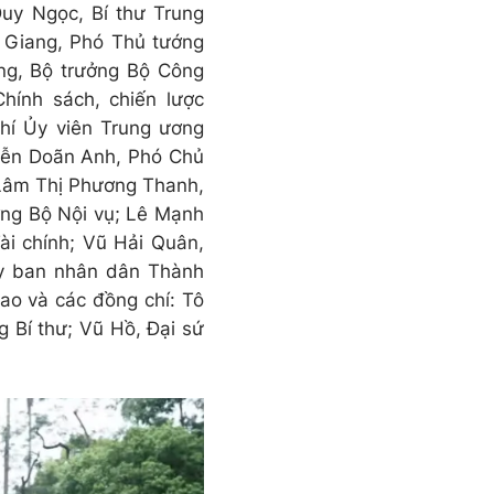
uy Ngọc, Bí thư Trung
 Giang, Phó Thủ tướng
ng, Bộ trưởng Bộ Công
hính sách, chiến lược
chí Ủy viên Trung ương
yễn Doãn Anh, Phó Chủ
 Lâm Thị Phương Thanh,
ởng Bộ Nội vụ; Lê Mạnh
i chính; Vũ Hải Quân,
Ủy ban nhân dân Thành
ao và các đồng chí: Tô
g Bí thư; Vũ Hồ, Đại sứ