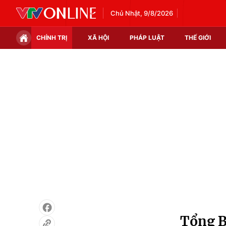
Chủ Nhật, 9/8/2026
CHÍNH TRỊ
XÃ HỘI
PHÁP LUẬT
THẾ GIỚI
Chính trị
Xã hội
Thế giới
Kinh tế
Tin tức
Tài chính
Thế giới đó đây
Thị trường
Câu chuyện quốc tế
Góc doanh nghiệp
Dữ liệu và đời sống
Tổng B