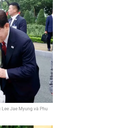
c Lee Jae Myung và Phu