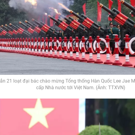
bắn 21 loạt đại bác chào mừng Tổng thống Hàn Quốc Lee Jae 
cấp Nhà nước tới Việt Nam. (Ảnh: TTXVN)