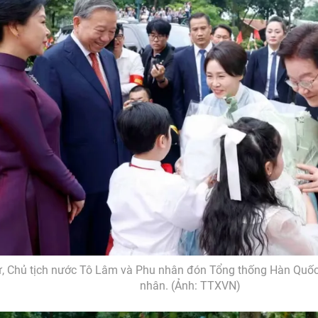
ư, Chủ tịch nước Tô Lâm và Phu nhân đón Tổng thống Hàn Quố
nhân. (Ảnh: TTXVN)