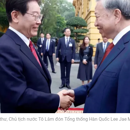
 thư, Chủ tịch nước Tô Lâm đón Tổng thống Hàn Quốc Lee Jae