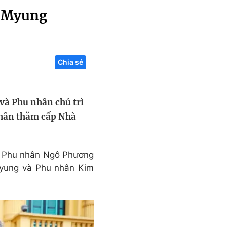
e Myung
Liên hệ toà soạn
Chia sẻ
hệ tương lai
 và Phu nhân chủ trì
nhân thăm cấp Nhà
và Phu nhân Ngô Phương
Myung và Phu nhân Kim