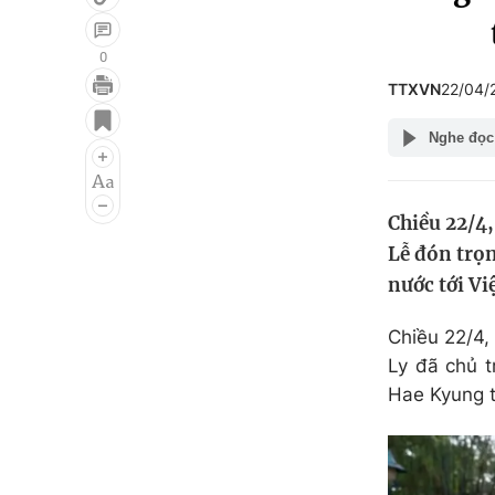
0
TTXVN
22/04/
Giải trí
Đời sống
Nghe đọc
Điện ảnh
Du lịch
Âm nhạc
Làm đẹp
Chiều 22/4,
Sao
Chất lượng cuộc sốn
Lễ đón trọ
nước tới Vi
Chiều 22/4,
Ly đã chủ 
Hae Kyung 