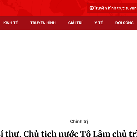
Truyền hình trực tuyến
KINH TẾ
TRUYỀN HÌNH
GIẢI TRÍ
Y TẾ
ĐỜI SỐNG
Pháp luật
Y tế
Truyền hình
Multimedia
Phim VTV
Video
Hậu trường
Shorts video
Nhân vật
Podcast
Khán giả
EMagazine
Giải sao mai
Photo
Chính trị
í thư, Chủ tịch nước Tô Lâm chủ tr
Infographic