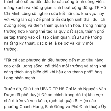
thành phố sẽ ưu tiên đầu tư các công trình công viên,
Ðiện thoại Thời báo VTV:
024.66 897 897
mảng xanh và không gian sinh hoạt cộng đồng. TP Hồ
Email:
toasoan@vtv.vn
Chí Minh cũng sẽ nghiên cứu kết nối các khu vực này
Liên hệ quảng cáo:
024-7300.7108
với vùng lân cận để phát triển du lịch sinh thái, du lịch
đường sông và điểm tham quan văn hóa. Trong những
trường hợp không thể tạo ra quỹ đất sạch, thành phố
sẽ tập trung vào cải tạo cảnh quan, đầu tư hệ thống
hạ tầng kỹ thuật, đặc biệt là kè bờ và xử lý môi
trường.
"Tất cả các phương án đều hướng đến mục tiêu nâng
cao chất lượng sống, cải thiện môi trường và tăng khả
năng thích ứng biến đổi khí hậu cho thành phố", ông
Long nhấn mạnh.
® Cấm sao chép dưới mọi hình thức nếu không có sự chấp
Trước đó, Chủ tịch UBND TP Hồ Chí Minh Nguyễn Văn
thuận bằng văn bản. Ghi rõ nguồn VTV.vn khi phát hành lại
Được đã phê duyệt Đề án chỉnh trang đô thị khu vực
thông tin từ website này.
nhà ở trên và ven kênh, rạch tại quận 8. Hiện các
phường Chánh Hưng, Bình Đông và Phú Định thuộc Ủy