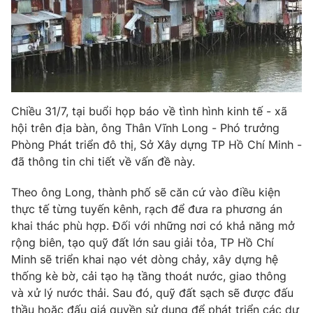
Phim VTV
Giải trí
Hậu trường
Điện ảnh
Đời sống
Nhân vật
Âm nhạc
Du lịch
Khán giả
Giáo dục
Sao
Chiều 31/7, tại buổi họp báo về tình hình kinh tế - xã
Làm đẹp
Giải sao mai
Tuyển sinh
hội trên địa bàn, ông Thân Vĩnh Long - Phó trưởng
Công nghệ
Chất lượng cuộc sống
Phòng Phát triển đô thị, Sở Xây dựng TP Hồ Chí Minh -
Học trực tuyến
đã thông tin chi tiết về vấn đề này.
Hitech Công nghệ tương lai
Giao lưu trực tuyến
Theo ông Long, thành phố sẽ căn cứ vào điều kiện
Sản phẩm
thực tế từng tuyến kênh, rạch để đưa ra phương án
Lịch phát sóng
Thị trường
khai thác phù hợp. Đối với những nơi có khả năng mở
rộng biên, tạo quỹ đất lớn sau giải tỏa, TP Hồ Chí
Tư vấn
Minh sẽ triển khai nạo vét dòng chảy, xây dựng hệ
Chuyên mục khác
thống kè bờ, cải tạo hạ tầng thoát nước, giao thông
và xử lý nước thải. Sau đó, quỹ đất sạch sẽ được đấu
Emagazine
Podcast
thầu hoặc đấu giá quyền sử dụng để phát triển các dự