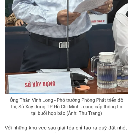
THỜI BÁO VTV
Theo dõi báo trên
Cơ quan chủ quản:
Đài Truyền hình Việt Nam
Cơ quan báo chí:
Thời báo VTV
Giấy phép hoạt động báo in và báo điện tử số 483/GP-BTTTT
cấp ngày 29/12/2023
Ông Thân Vĩnh Long - Phó trưởng Phòng Phát triển đô
Tổng Biên tập:
Vũ Thanh Thủy
thị, Sở Xây dựng TP Hồ Chí Minh - cung cấp thông tin
tại buổi họp báo (Ảnh: Thu Trang)
Phó Tổng Biên tập:
Nguyễn Thị Mỹ Hạnh, Phạm Quốc Thắng,
Nguyễn Trọng Ninh
Với những khu vực sau giải tỏa chỉ tạo ra quỹ đất nhỏ,
Tổng đài VTV:
024.38 355 931 - 024.38 355 932