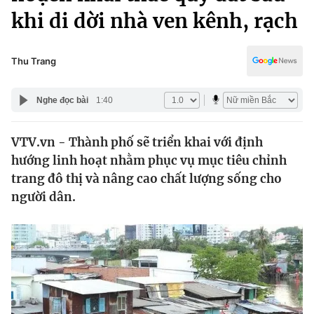
Chính trị
khi di dời nhà ven kênh, rạch
Truyền hình
Văn hóa - Giải trí
Xã hội
Y tế
Thu Trang
Đời sống
Pháp luật
Công nghệ
Nghe đọc bài
1:40
Giáo dục
Y tế
VTV.vn - Thành phố sẽ triển khai với định
hướng linh hoạt nhằm phục vụ mục tiêu chỉnh
Thế giới
trang đô thị và nâng cao chất lượng sống cho
Tin tức
người dân.
Kinh tế
Thế giới đó đây
Tài chính
Dữ liệu và đời sống
Câu chuyện quốc tế
Thị trường
Truyền hình
Góc doanh nghiệp