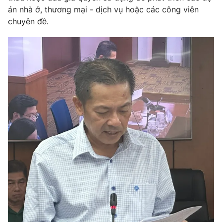
án nhà ở, thương mại - dịch vụ hoặc các công viên
Photo
Infographic
chuyên đề.
Video
Shorts video
VTV Money
VTV Thể thao
VTV Sức khoẻ
Bất động sản
Thị trường 24h
Tấm lòng Việt
VTV4
Vươn mình bằng AI
VTV9
VTV8
Liên hệ tòa soạn
English