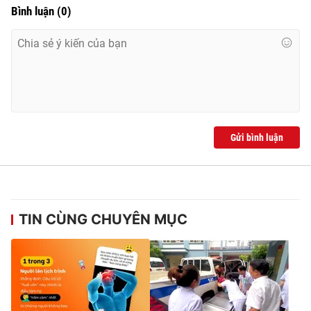
Bình luận
(
0
)
Gửi bình luận
TIN CÙNG CHUYÊN MỤC