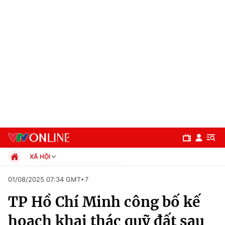
XÃ HỘI
Chính trị
01/08/2025 07:34 GMT+7
Xã hội
TP Hồ Chí Minh công bố kế
Pháp luật
Chuyên mục
Kinh tế
hoạch khai thác quỹ đất sau
Thể thao