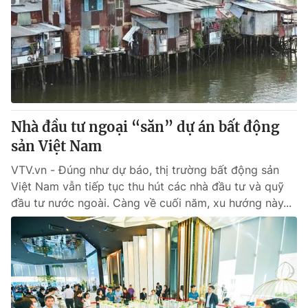
Tin tức
Kinh tế
Thế giới đó đây
Tài chính
Dữ liệu và đời sống
Câu chuyện quốc tế
Thị trường
Truyền hình
Góc doanh nghiệp
Nhà đầu tư ngoại “săn” dự án bất động
Phim VTV
sản Việt Nam
Giải trí
Hậu trường
VTV.vn - Đúng như dự báo, thị trường bất động sản
Điện ảnh
Việt Nam vẫn tiếp tục thu hút các nhà đầu tư và quỹ
Đời sống
Nhân vật
đầu tư nước ngoài. Càng về cuối năm, xu hướng này...
Âm nhạc
Du lịch
Khán giả
Giáo dục
Sao
Làm đẹp
Giải sao mai
Tuyển sinh
Công nghệ
Chất lượng cuộc sống
Học trực tuyến
Hitech Công nghệ tương lai