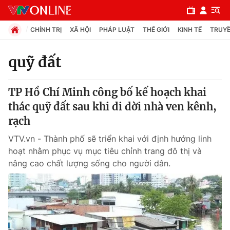
CHÍNH TRỊ
XÃ HỘI
PHÁP LUẬT
THẾ GIỚI
KINH TẾ
TRUYỀ
quỹ đất
Chuyên mục
TP Hồ Chí Minh công bố kế hoạch khai
Chính trị
thác quỹ đất sau khi di dời nhà ven kênh,
rạch
Xã hội
VTV.vn - Thành phố sẽ triển khai với định hướng linh
hoạt nhằm phục vụ mục tiêu chỉnh trang đô thị và
Pháp luật
nâng cao chất lượng sống cho người dân.
Y tế
Thế giới