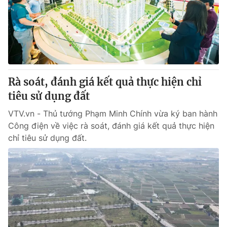
Giao lưu trực tuyến
Sản phẩm
Lịch phát sóng
Thị trường
Tư vấn
Chuyên mục khác
Rà soát, đánh giá kết quả thực hiện chỉ
Emagazine
Podcast
tiêu sử dụng đất
VTV.vn - Thủ tướng Phạm Minh Chính vừa ký ban hành
Photo
Infographic
Công điện về việc rà soát, đánh giá kết quả thực hiện
chỉ tiêu sử dụng đất.
Video
Shorts video
VTV Money
VTV Thể thao
VTV Sức khoẻ
Bất động sản