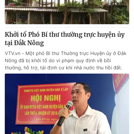
Giấy phép hoạt động báo in và báo điện tử số 483/GP-BTTTT
cấp ngày 29/12/2023
Tổng Biên tập:
Vũ Thanh Thủy
Phó Tổng Biên tập:
Nguyễn Thị Mỹ Hạnh, Phạm Quốc Thắng,
Khởi tố Phó Bí thư thường trực huyện ủy
Nguyễn Trọng Ninh
Tổng đài VTV:
tại Đắk Nông
024.38 355 931 - 024.38 355 932
Ðiện thoại Thời báo VTV:
024.66 897 897
VTV.vn - Một phó Bí thư Thường trực Huyện ủy ở Đắk
Email:
toasoan@vtv.vn
Nông đã bị khởi tố do vi phạm quy định về bồi
Liên hệ quảng cáo:
024-7300.7108
thường, hỗ trợ, tái định cư khi nhà nước thu hồi đất.