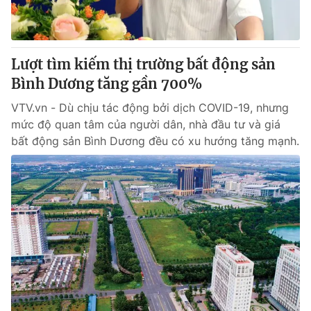
® Cấm sao chép dưới mọi hình thức nếu không có sự chấp
thuận bằng văn bản. Ghi rõ nguồn VTV.vn khi phát hành lại
Lượt tìm kiếm thị trường bất động sản
thông tin từ website này.
Bình Dương tăng gần 700%
VTV.vn - Dù chịu tác động bởi dịch COVID-19, nhưng
mức độ quan tâm của người dân, nhà đầu tư và giá
bất động sản Bình Dương đều có xu hướng tăng mạnh.