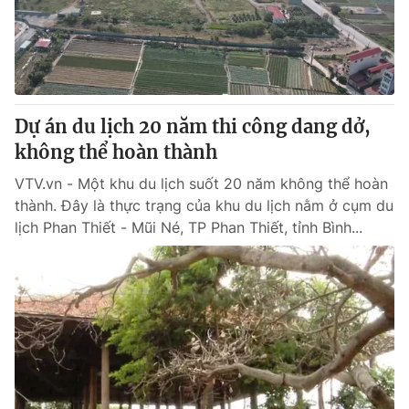
Thị trường 24h
Tấm lòng Việt
VTV4
Vươn mình bằng AI
VTV9
VTV8
Dự án du lịch 20 năm thi công dang dở,
không thể hoàn thành
Liên hệ tòa soạn
English
VTV.vn - Một khu du lịch suốt 20 năm không thể hoàn
thành. Đây là thực trạng của khu du lịch nằm ở cụm du
lịch Phan Thiết - Mũi Né, TP Phan Thiết, tỉnh Bình...
THỜI BÁO VTV
Theo dõi báo trên
Cơ quan chủ quản:
Đài Truyền hình Việt Nam
Cơ quan báo chí:
Thời báo VTV