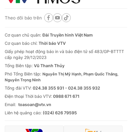
Theo dõi báo trên
Cơ quan chủ quản:
Đài Truyền hình Việt Nam
Cơ quan báo chí:
Thời báo VTV
Giấy phép hoạt động báo in và báo điện tử số 483/GP-BTTTT
cấp ngày 29/12/2023
Tổng Biên tập:
Vũ Thanh Thủy
Phó Tổng Biên tập:
Nguyễn Thị Mỹ Hạnh, Phạm Quốc Thắng,
Nguyễn Trọng Ninh
Tổng đài VTV:
024.38 355 931 - 024.38 355 932
Ðiện thoại Thời báo VTV:
0988 671 671
Email:
toasoan@vtv.vn
Liên hệ quảng cáo:
(024) 626 79595