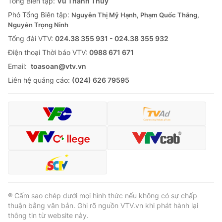
Tổng Biên tập:
Vũ Thanh Thủy
Phó Tổng Biên tập:
Nguyễn Thị Mỹ Hạnh, Phạm Quốc Thắng,
Nguyễn Trọng Ninh
Tổng đài VTV:
024.38 355 931 - 024.38 355 932
Ðiện thoại Thời báo VTV:
0988 671 671
Email:
toasoan@vtv.vn
Liên hệ quảng cáo:
(024) 626 79595
® Cấm sao chép dưới mọi hình thức nếu không có sự chấp
thuận bằng văn bản. Ghi rõ nguồn VTV.vn khi phát hành lại
thông tin từ website này.