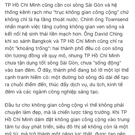
TP Hồ Chí Minh cũng cần coi sông Sài Gòn và hệ
thống kênh rạch như "trục không gian công cộng" chứ
không chỉ là hạ tầng thoát nước. Chính ông Townsend
nhấn mạnh việc tăng cường không gian ven sông và
kết nối hệ sinh thái liền mạch hơn. Ông David Ching
khi so sánh Bangkok và TP Hồ Chí Minh cũng chỉ ra
một "khoảng trống": hai thành phố đều có con sông
lớn tương đồng về quy mô, nhưng TP Hồ Chí Minh
chưa tận dụng tốt sông Sài Gòn, chưa "sống động"
vào ban đêm. Ở đây, thành phố đang bỏ lỡ một lợi thế
cạnh tranh hiếm có: một đường bờ sông đủ dài để tạo
ra chuỗi điểm đến, thúc đẩy dịch vụ, du lịch, kinh tế
đêm và các ngành công nghiệp sáng tạo.
Đầu tư cho không gian công cộng vì thế không phải
chuyện làm đẹp, mà là chiến lược tăng trưởng. Khi TP
Hồ Chí Minh dám đặt không gian công cộng vào trung
tâm tư duy phát triển, siêu đô thị sẽ không còn là một
mỹ từ, mà trở thành một năng lực thật, được tạo nên