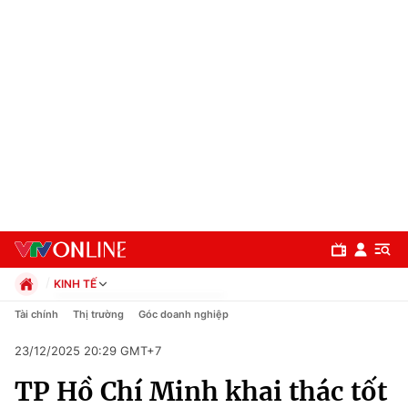
KINH TẾ
Chính trị
Tài chính
Thị trường
Góc doanh nghiệp
Xã hội
23/12/2025 20:29 GMT+7
Pháp luật
Chuyên mục
Kinh tế
TP Hồ Chí Minh khai thác tốt
Thể thao