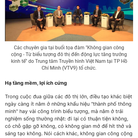
Phim VTV
Giải trí
Hậu trường
Điện ảnh
Đời sống
Nhân vật
Âm nhạc
Du lịch
Khán giả
Giáo dục
Sao
Các chuyên gia tại buổi tọa đàm "Không gian công
Làm đẹp
Giải sao mai
cộng - Từ biểu tượng đô thị đến động lực tăng trưởng
Tuyển sinh
Công nghệ
kinh tế" do Trung tâm Truyền hình Việt Nam tại TP Hồ
Chất lượng cuộc sống
Học trực tuyến
Chí Minh (VTV9) tổ chức.
Hitech Công nghệ tương lai
Giao lưu trực tuyến
Hạ tầng mềm, lợi ích cứng
Sản phẩm
Lịch phát sóng
Trong cuộc đua giữa các đô thị lớn, điều tạo khác biệt
Thị trường
ngày càng ít nằm ở những khẩu hiệu "thành phố thông
Tư vấn
minh" hay vài công trình biểu tượng, mà nằm ở trải
nghiệm sống thường nhật: đi lại có thuận tiện không,
Chuyên mục khác
có chỗ gặp gỡ không, có không gian mở để hít thở và
Emagazine
Podcast
sáng tạo không. Nói cách khác, không gian công cộng