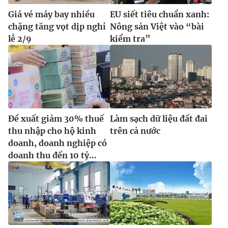
Giá vé máy bay nhiều
EU siết tiêu chuẩn xanh:
chặng tăng vọt dịp nghỉ
Nông sản Việt vào “bài
lễ 2/9
kiểm tra”
Đề xuất giảm 30% thuế
Làm sạch dữ liệu đất đai
thu nhập cho hộ kinh
trên cả nước
doanh, doanh nghiệp có
doanh thu đến 10 tỷ...