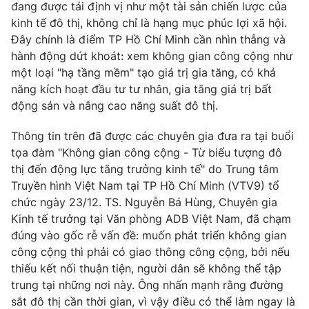
đang được tái định vị như một tài sản chiến lược của
Photo
Infographic
kinh tế đô thị, không chỉ là hạng mục phúc lợi xã hội.
Đây chính là điểm TP Hồ Chí Minh cần nhìn thẳng và
hành động dứt khoát: xem không gian công cộng như
Video
Shorts video
một loại "hạ tầng mềm" tạo giá trị gia tăng, có khả
năng kích hoạt đầu tư tư nhân, gia tăng giá trị bất
VTV Money
VTV Thể thao
động sản và nâng cao năng suất đô thị.
Thông tin trên đã được các chuyên gia đưa ra tại buổi
VTV Sức khoẻ
Bất động sản
tọa đàm "Không gian công cộng - Từ biểu tượng đô
thị đến động lực tăng trưởng kinh tế" do Trung tâm
Thị trường 24h
Tấm lòng Việt
Truyền hình Việt Nam tại TP Hồ Chí Minh (VTV9) tổ
chức ngày 23/12. TS. Nguyễn Bá Hùng, Chuyên gia
Kinh tế trưởng tại Văn phòng ADB Việt Nam, đã chạm
VTV4
Vươn mình bằng AI
đúng vào gốc rễ vấn đề: muốn phát triển không gian
công cộng thì phải có giao thông công cộng, bởi nếu
VTV9
VTV8
thiếu kết nối thuận tiện, người dân sẽ không thể tập
trung tại những nơi này. Ông nhấn mạnh rằng đường
sắt đô thị cần thời gian, vì vậy điều có thể làm ngay là
Liên hệ tòa soạn
English