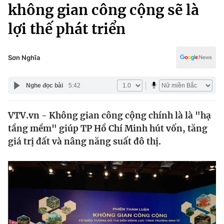
Chính trị
không gian công cộng sẽ là
Truyền hình
lợi thế phát triển
Văn hóa - Giải trí
Xã hội
Y tế
Đời sống
Sơn Nghĩa
Pháp luật
Công nghệ
Giáo dục
Nghe đọc bài
5:42
Y tế
VTV.vn - Không gian công cộng chính là là "hạ
Thế giới
tầng mềm" giúp TP Hồ Chí Minh hút vốn, tăng
Tin tức
giá trị đất và nâng năng suất đô thị.
Kinh tế
Thế giới đó đây
Tài chính
Dữ liệu và đời sống
Câu chuyện quốc tế
Thị trường
Truyền hình
Góc doanh nghiệp