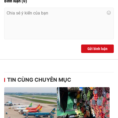
Bình luận
(
0
)
Gửi bình luận
TIN CÙNG CHUYÊN MỤC