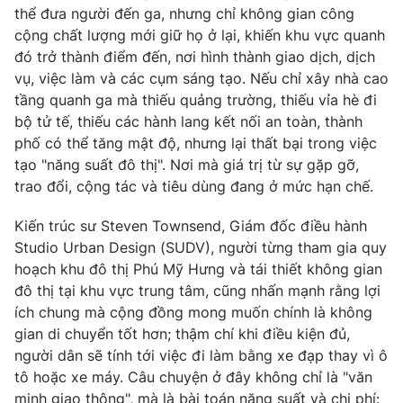
thể đưa người đến ga, nhưng chỉ không gian công
cộng chất lượng mới giữ họ ở lại, khiến khu vực quanh
đó trở thành điểm đến, nơi hình thành giao dịch, dịch
vụ, việc làm và các cụm sáng tạo. Nếu chỉ xây nhà cao
tầng quanh ga mà thiếu quảng trường, thiếu vỉa hè đi
bộ tử tế, thiếu các hành lang kết nối an toàn, thành
phố có thể tăng mật độ, nhưng lại thất bại trong việc
tạo "năng suất đô thị". Nơi mà giá trị từ sự gặp gỡ,
trao đổi, cộng tác và tiêu dùng đang ở mức hạn chế.
Kiến trúc sư Steven Townsend, Giám đốc điều hành
Studio Urban Design (SUDV), người từng tham gia quy
hoạch khu đô thị Phú Mỹ Hưng và tái thiết không gian
đô thị tại khu vực trung tâm, cũng nhấn mạnh rằng lợi
ích chung mà cộng đồng mong muốn chính là không
gian di chuyển tốt hơn; thậm chí khi điều kiện đủ,
người dân sẽ tính tới việc đi làm bằng xe đạp thay vì ô
tô hoặc xe máy. Câu chuyện ở đây không chỉ là "văn
minh giao thông", mà là bài toán năng suất và chi phí: