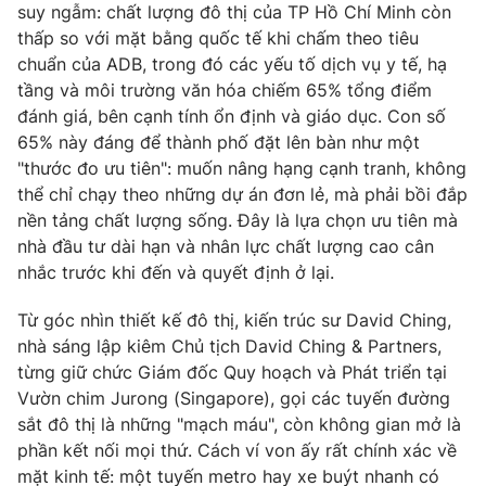
Email:
toasoan@vtv.vn
suy ngẫm: chất lượng đô thị của TP Hồ Chí Minh còn
Liên hệ quảng cáo:
024-7300.7108
thấp so với mặt bằng quốc tế khi chấm theo tiêu
chuẩn của ADB, trong đó các yếu tố dịch vụ y tế, hạ
tầng và môi trường văn hóa chiếm 65% tổng điểm
đánh giá, bên cạnh tính ổn định và giáo dục. Con số
65% này đáng để thành phố đặt lên bàn như một
"thước đo ưu tiên": muốn nâng hạng cạnh tranh, không
thể chỉ chạy theo những dự án đơn lẻ, mà phải bồi đắp
nền tảng chất lượng sống. Đây là lựa chọn ưu tiên mà
nhà đầu tư dài hạn và nhân lực chất lượng cao cân
nhắc trước khi đến và quyết định ở lại.
Từ góc nhìn thiết kế đô thị, kiến trúc sư David Ching,
® Cấm sao chép dưới mọi hình thức nếu không có sự chấp
nhà sáng lập kiêm Chủ tịch David Ching & Partners,
thuận bằng văn bản. Ghi rõ nguồn VTV.vn khi phát hành lại
từng giữ chức Giám đốc Quy hoạch và Phát triển tại
thông tin từ website này.
Vườn chim Jurong (Singapore), gọi các tuyến đường
sắt đô thị là những "mạch máu", còn không gian mở là
phần kết nối mọi thứ. Cách ví von ấy rất chính xác về
mặt kinh tế: một tuyến metro hay xe buýt nhanh có