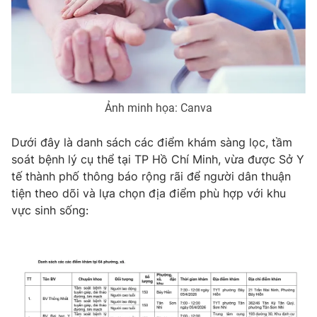
Phim VTV
Giải trí
Hậu trường
Điện ảnh
Đời sống
Nhân vật
Âm nhạc
Du lịch
Khán giả
Giáo dục
Sao
Ảnh minh họa: Canva
Làm đẹp
Giải sao mai
Tuyển sinh
Công nghệ
Chất lượng cuộc sống
Dưới đây là danh sách các điểm khám sàng lọc, tầm
Học trực tuyến
soát bệnh lý cụ thể tại TP Hồ Chí Minh, vừa được Sở Y
Hitech Công nghệ tương lai
tế thành phố thông báo rộng rãi để người dân thuận
Giao lưu trực tuyến
tiện theo dõi và lựa chọn địa điểm phù hợp với khu
Sản phẩm
vực sinh sống:
Lịch phát sóng
Thị trường
Tư vấn
Chuyên mục khác
Emagazine
Podcast