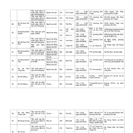
Ðiện thoại Thời báo VTV:
024.66 897 897
Email:
toasoan@vtv.vn
Liên hệ quảng cáo:
024-7300.7108
® Cấm sao chép dưới mọi hình thức nếu không có sự chấp
thuận bằng văn bản. Ghi rõ nguồn VTV.vn khi phát hành lại
thông tin từ website này.