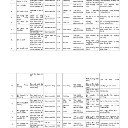
Photo
Infographic
Video
Shorts video
VTV Money
VTV Thể thao
VTV Sức khoẻ
Bất động sản
Thị trường 24h
Tấm lòng Việt
VTV4
Vươn mình bằng AI
VTV9
VTV8
Liên hệ tòa soạn
English