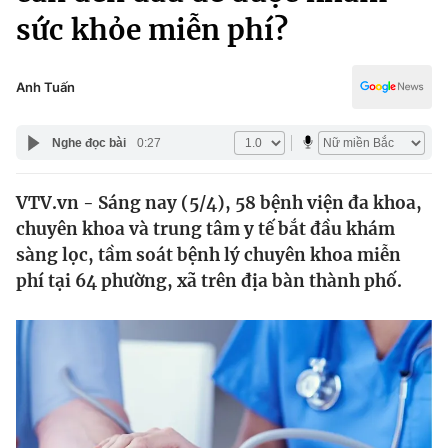
Chính trị
sức khỏe miễn phí?
Truyền hình
Văn hóa - Giải trí
Xã hội
Y tế
Anh Tuấn
Đời sống
Pháp luật
Công nghệ
Nghe đọc bài
0:27
Giáo dục
Y tế
VTV.vn - Sáng nay (5/4), 58 bệnh viện đa khoa,
chuyên khoa và trung tâm y tế bắt đầu khám
Thế giới
sàng lọc, tầm soát bệnh lý chuyên khoa miễn
Tin tức
phí tại 64 phường, xã trên địa bàn thành phố.
Kinh tế
Thế giới đó đây
Tài chính
Dữ liệu và đời sống
Câu chuyện quốc tế
Thị trường
Truyền hình
Góc doanh nghiệp