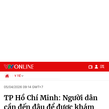
Y TẾ
Chính trị
05/04/2026 09:14 GMT+7
Xã hội
TP Hồ Chí Minh: Người dân
Pháp luật
Chuyên mục
Kinh tế
cần đến đâu để được khám
Thể thao