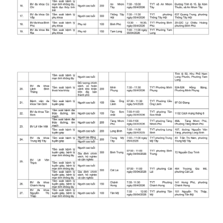
THỜI BÁO VTV
Theo dõi báo trên
Cơ quan chủ quản:
Đài Truyền hình Việt Nam
Cơ quan báo chí:
Thời báo VTV
Giấy phép hoạt động báo in và báo điện tử số 483/GP-BTTTT
cấp ngày 29/12/2023
Tổng Biên tập:
Vũ Thanh Thủy
Phó Tổng Biên tập:
Nguyễn Thị Mỹ Hạnh, Phạm Quốc Thắng,
Nguyễn Trọng Ninh
Tổng đài VTV:
024.38 355 931 - 024.38 355 932