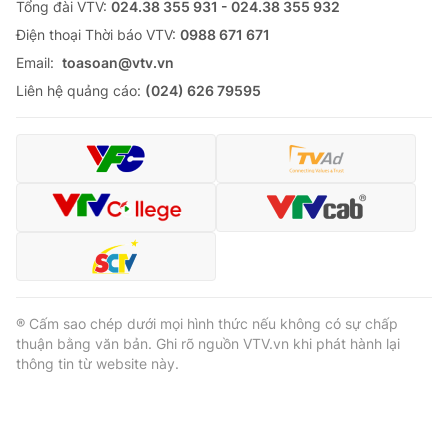
Tổng đài VTV:
024.38 355 931 - 024.38 355 932
Ðiện thoại Thời báo VTV:
0988 671 671
Email:
toasoan@vtv.vn
Liên hệ quảng cáo:
(024) 626 79595
® Cấm sao chép dưới mọi hình thức nếu không có sự chấp
thuận bằng văn bản. Ghi rõ nguồn VTV.vn khi phát hành lại
thông tin từ website này.