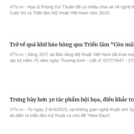
VTV.vn - Họa sĩ Phùng Dzi Thuần đã có nhiều chia sẻ về nghệ th
Cuộc thi và Triển lãm Mỹ thuật Việt Nam năm 2023.
Giải trí
Đời sống
Điện ảnh
Du lịch
Trở về quá khứ hào hùng qua Triển lãm “Còn mãi
Âm nhạc
Làm đẹp
VTV.vn - Sáng 20/7, tại Bảo tàng Mỹ thuật Việt Nam đã khai mạc
dịp kỷ niệm 75 năm ngày Thương binh - Liệt sĩ (27/7/1947 - 27
Sao
Chất lượng cuộc sốn
Trưng bày hơn 30 tác phẩm hội họa, điêu khắc t
VTV.vn - Từ ngày 2-8/4/2022, tại không gian nghệ thuật (Art 
sẽ diễn ra triển lãm mỹ thuật có chủ đề “New Days”.