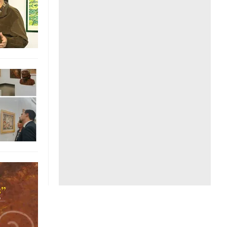
Liên hệ toà soạn
hệ tương lai