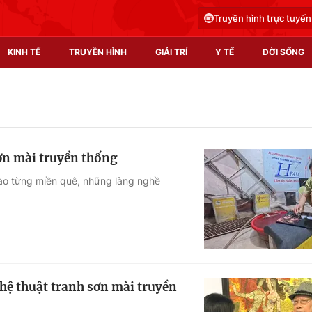
Truyền hình trực tuyến
KINH TẾ
TRUYỀN HÌNH
GIẢI TRÍ
Y TẾ
ĐỜI SỐNG
Pháp luật
Y tế
Truyền hình
Multimedia
ơn mài truyền thống
Phim VTV
Video
 vào từng miền quê, những làng nghề
Hậu trường
Shorts video
Nhân vật
Podcast
Khán giả
EMagazine
Giải sao mai
Photo
hệ thuật tranh sơn mài truyền
Infographic