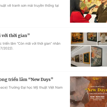
uật vẽ tranh sơn mài truyền thống tại
Góc ảnh
Giáo dục
Công nghệ
Tuyển sinh
Hitech Công ng
 với thời gian”
Học trực tuyến
Sản phẩm
 triển lãm “Còn mãi với thời gian” nhân
/7/2022).
g
Thị trường
Tư vấn
rong triển lãm “New Days”
Space) Trường Đại học Mỹ thuật Việt Nam