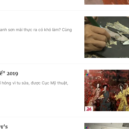
ranh sơn mài thực ra có khó làm? Cùng
hế" 2019
 hỏng vì tu sửa, được Cục Mỹ thuật,
by's