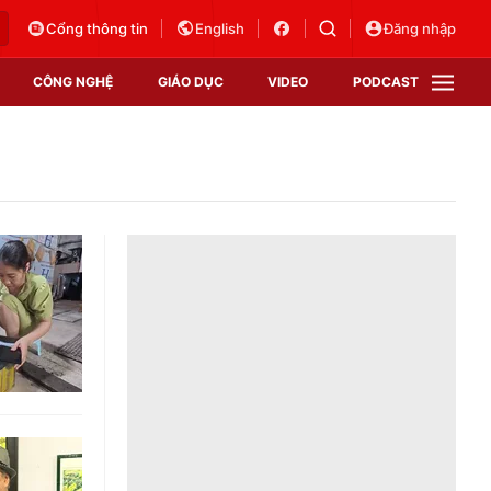
Cổng thông tin
English
Đăng nhập
CÔNG NGHỆ
GIÁO DỤC
VIDEO
PODCAST
VTV Money
VTV Thể thao
VTV Sức khoẻ
Bất động sản
Thị trường 24h
Tấm lòng Việt
Vươn mình bằng AI
VTV4
VTV8
VTV9
Lịch phát sóng
Giao lưu trực tuyến
Sự kiện