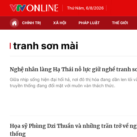
Thứ Năm, 6/8/2026
CHÍNH TRỊ
XÃ HỘI
PHÁP LUẬT
THẾ GIỚI
Chính trị
Xã hội
tranh sơn mài
Thế giới
Kinh tế
Nghệ nhân làng Hạ Thái nỗ lực giữ nghề tranh s
Tin tức
Tài chính
Giữa nhịp sống hiện đại hối hả, nơi đô thị hóa đang dần len lỏi
truyền thống đang đối mặt với muôn vàn thách thức.
Thế giới đó đây
Thị trường
Câu chuyện quốc tế
Góc doanh nghiệp
Dữ liệu và đời sống
Họa sỹ Phùng Dzi Thuần và những trăn trở về ng
thống