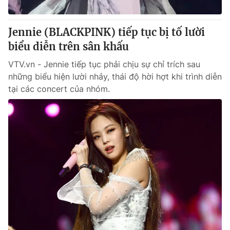
Thị trường 24h
Tấm lòng Việt
Jennie (BLACKPINK) tiếp tục bị tố lười
VTV4
Vươn mình bằng AI
biểu diễn trên sân khấu
VTV.vn - Jennie tiếp tục phải chịu sự chỉ trích sau
VTV9
VTV8
những biểu hiện lười nhảy, thái độ hời hợt khi trình diễn
tại các concert của nhóm.
Liên hệ tòa soạn
English
THỜI BÁO VTV
Theo dõi báo trên
Cơ quan chủ quản:
Đài Truyền hình Việt Nam
Cơ quan báo chí:
Thời báo VTV