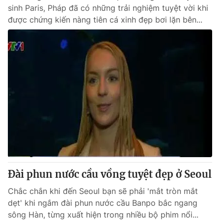
sinh Paris, Pháp đã có những trải nghiệm tuyệt vời khi
được chứng kiến nàng tiên cá xinh đẹp bơi lặn bên...
Đài phun nước cầu vồng tuyệt đẹp ở Seoul
Chắc chắn khi đến Seoul bạn sẽ phải 'mắt tròn mắt
dẹt' khi ngắm đài phun nước cầu Banpo bắc ngang
sông Hàn, từng xuất hiện trong nhiều bộ phim nổi...