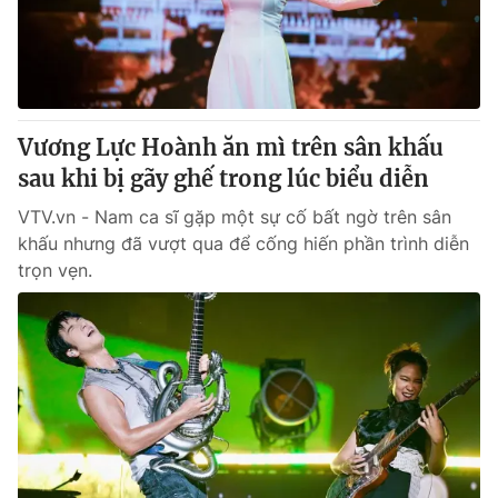
Tin tức
Kinh tế
Thế giới đó đây
Tài chính
Dữ liệu và đời sống
Câu chuyện quốc tế
Thị trường
Vương Lực Hoành ăn mì trên sân khấu
Truyền hình
sau khi bị gãy ghế trong lúc biểu diễn
Góc doanh nghiệp
VTV.vn - Nam ca sĩ gặp một sự cố bất ngờ trên sân
Phim VTV
Giải trí
khấu nhưng đã vượt qua để cống hiến phần trình diễn
Hậu trường
trọn vẹn.
Điện ảnh
Đời sống
Nhân vật
Âm nhạc
Du lịch
Khán giả
Giáo dục
Sao
Làm đẹp
Giải sao mai
Tuyển sinh
Công nghệ
Chất lượng cuộc sống
Học trực tuyến
Hitech Công nghệ tương lai