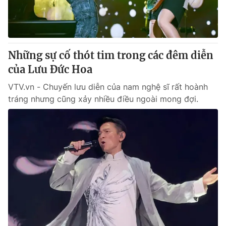
Giao lưu trực tuyến
Sản phẩm
Lịch phát sóng
Thị trường
Tư vấn
Những sự cố thót tim trong các đêm diễn
Chuyên mục khác
của Lưu Đức Hoa
Emagazine
Podcast
VTV.vn - Chuyến lưu diễn của nam nghệ sĩ rất hoành
tráng nhưng cũng xảy nhiều điều ngoài mong đợi.
Photo
Infographic
Video
Shorts video
VTV Money
VTV Thể thao
VTV Sức khoẻ
Bất động sản