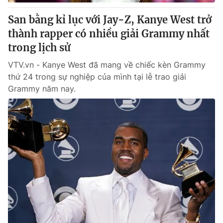
Giấy phép hoạt động báo in và báo điện tử số 483/GP-BTTTT
cấp ngày 29/12/2023
San bằng kỉ lục với Jay-Z, Kanye West trở
Tổng Biên tập:
thành rapper có nhiều giải Grammy nhất
Vũ Thanh Thủy
Phó Tổng Biên tập:
trong lịch sử
Nguyễn Thị Mỹ Hạnh, Phạm Quốc Thắng,
Nguyễn Trọng Ninh
VTV.vn - Kanye West đã mang về chiếc kèn Grammy
Tổng đài VTV:
024.38 355 931 - 024.38 355 932
thứ 24 trong sự nghiệp của mình tại lễ trao giải
Ðiện thoại Thời báo VTV:
024.66 897 897
Grammy năm nay.
Email:
toasoan@vtv.vn
Liên hệ quảng cáo:
024-7300.7108