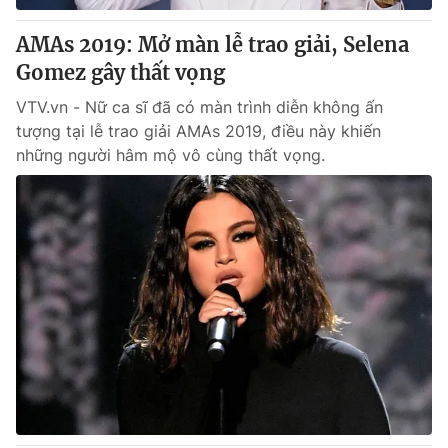
AMAs 2019: Mở màn lễ trao giải, Selena
® Cấm sao chép dưới mọi hình thức nếu không có sự chấp
Gomez gây thất vọng
thuận bằng văn bản. Ghi rõ nguồn VTV.vn khi phát hành lại
thông tin từ website này.
VTV.vn - Nữ ca sĩ đã có màn trình diễn không ấn
tượng tại lễ trao giải AMAs 2019, điều này khiến
những người hâm mộ vô cùng thất vọng.