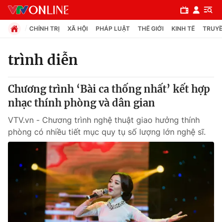
CHÍNH TRỊ
XÃ HỘI
PHÁP LUẬT
THẾ GIỚI
KINH TẾ
TRUYỀ
trình diễn
Chuyên mục
Chương trình ‘Bài ca thống nhất’ kết hợp
Chính trị
nhạc thính phòng và dân gian
VTV.vn - Chương trình nghệ thuật giao hưởng thính
Xã hội
phòng có nhiều tiết mục quy tụ số lượng lớn nghệ sĩ.
Pháp luật
Y tế
Thế giới