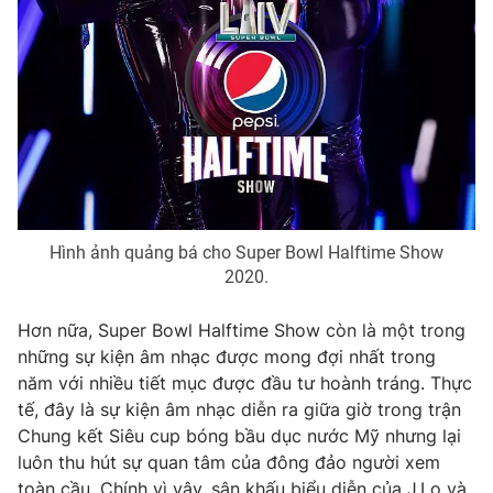
Photo
Infographic
Video
Shorts video
VTV Money
VTV Thể thao
VTV Sức khoẻ
Bất động sản
Hình ảnh quảng bá cho Super Bowl Halftime Show
2020.
Thị trường 24h
Tấm lòng Việt
Hơn nữa, Super Bowl Halftime Show còn là một trong
VTV4
Vươn mình bằng AI
những sự kiện âm nhạc được mong đợi nhất trong
năm với nhiều tiết mục được đầu tư hoành tráng. Thực
tế, đây là sự kiện âm nhạc diễn ra giữa giờ trong trận
VTV9
VTV8
Chung kết Siêu cup bóng bầu dục nước Mỹ nhưng lại
luôn thu hút sự quan tâm của đông đảo người xem
Liên hệ tòa soạn
English
toàn cầu. Chính vì vậy, sân khấu biểu diễn của J.Lo và