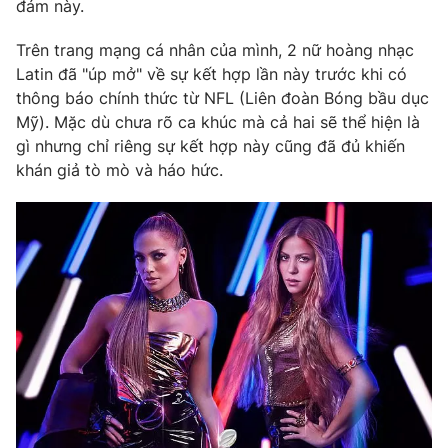
Phim VTV
đám này.
Giải trí
Hậu trường
Trên trang mạng cá nhân của mình, 2 nữ hoàng nhạc
Điện ảnh
Latin đã "úp mở" về sự kết hợp lần này trước khi có
Đời sống
Nhân vật
thông báo chính thức từ NFL (Liên đoàn Bóng bầu dục
Âm nhạc
Du lịch
Mỹ). Mặc dù chưa rõ ca khúc mà cả hai sẽ thể hiện là
Khán giả
Giáo dục
Sao
gì nhưng chỉ riêng sự kết hợp này cũng đã đủ khiến
Làm đẹp
Giải sao mai
khán giả tò mò và háo hức.
Tuyển sinh
Công nghệ
Chất lượng cuộc sống
Học trực tuyến
Hitech Công nghệ tương lai
Giao lưu trực tuyến
Sản phẩm
Lịch phát sóng
Thị trường
Tư vấn
Chuyên mục khác
Emagazine
Podcast