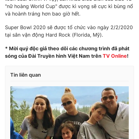
"nữ hoàng World Cup" được kì vọng sẽ cực kì bùng nổ
và hoành tráng hơn bao giờ hết.
Super Bowl 2020 sẽ được tổ chức vào ngày 2/2/2020
THỜI BÁO VTV
tại sân vận động Hard Rock (Florida, Mỹ).
* Mời quý độc giả theo dõi các chương trình đã phát
sóng của Đài Truyền hình Việt Nam trên
TV Online
!
Theo dõi báo trên
Tin liên quan
Cơ quan chủ quản:
Đài Truyền hình Việt Nam
Cơ quan báo chí:
Thời báo VTV
Giấy phép hoạt động báo in và báo điện tử số 483/GP-BTTTT
cấp ngày 29/12/2023
Tổng Biên tập:
Vũ Thanh Thủy
Phó Tổng Biên tập:
Nguyễn Thị Mỹ Hạnh, Phạm Quốc Thắng,
Nguyễn Trọng Ninh
Tổng đài VTV:
024.38 355 931 - 024.38 355 932