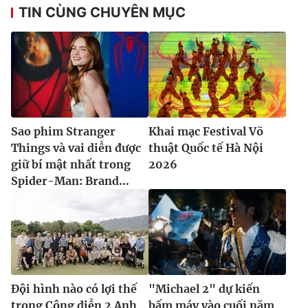
TIN CÙNG CHUYÊN MỤC
Sao phim Stranger
Khai mạc Festival Võ
Things và vai diễn được
thuật Quốc tế Hà Nội
giữ bí mật nhất trong
2026
Spider-Man: Brand...
Đội hình nào có lợi thế
"Michael 2" dự kiến
trong Công diễn 2 Anh
bấm máy vào cuối năm