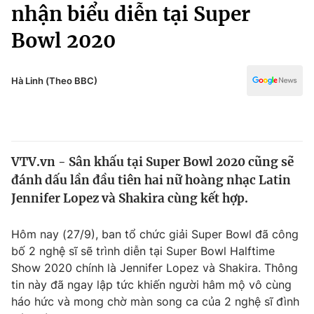
Chính trị
nhận biểu diễn tại Super
Truyền hình
Bowl 2020
Văn hóa - Giải trí
Xã hội
Y tế
Đời sống
Hà Linh (Theo BBC)
Pháp luật
Công nghệ
Giáo dục
Y tế
VTV.vn - Sân khấu tại Super Bowl 2020 cũng sẽ
Thế giới
đánh dấu lần đầu tiên hai nữ hoàng nhạc Latin
Tin tức
Jennifer Lopez và Shakira cùng kết hợp.
Kinh tế
Thế giới đó đây
Hôm nay (27/9), ban tổ chức giải Super Bowl đã công
Tài chính
Dữ liệu và đời sống
bố 2 nghệ sĩ sẽ trình diễn tại Super Bowl Halftime
Câu chuyện quốc tế
Thị trường
Show 2020 chính là Jennifer Lopez và Shakira. Thông
tin này đã ngay lập tức khiến người hâm mộ vô cùng
Truyền hình
Góc doanh nghiệp
háo hức và mong chờ màn song ca của 2 nghệ sĩ đình