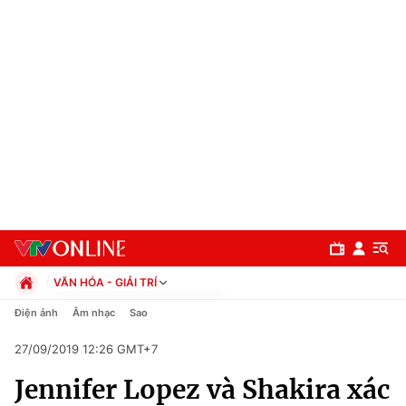
VĂN HÓA - GIẢI TRÍ
Chính trị
Điện ảnh
Âm nhạc
Sao
Xã hội
27/09/2019 12:26 GMT+7
Pháp luật
Chuyên mục
Kinh tế
Jennifer Lopez và Shakira xác
Thể thao