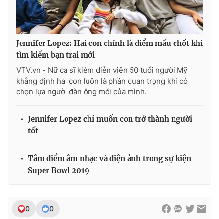
Ðiện thoại Thời báo VTV:
024.66 897 897
Email:
toasoan@vtv.vn
Liên hệ quảng cáo:
024-7300.7108
Jennifer Lopez: Hai con chính là điểm mấu chốt khi
tìm kiếm bạn trai mới
VTV.vn - Nữ ca sĩ kiêm diễn viên 50 tuổi người Mỹ
khẳng định hai con luôn là phần quan trọng khi cô
chọn lựa người đàn ông mới của mình.
Jennifer Lopez chỉ muốn con trở thành người
tốt
Tâm điểm âm nhạc và điện ảnh trong sự kiện
Super Bowl 2019
® Cấm sao chép dưới mọi hình thức nếu không có sự chấp
thuận bằng văn bản. Ghi rõ nguồn VTV.vn khi phát hành lại
thông tin từ website này.
0
0