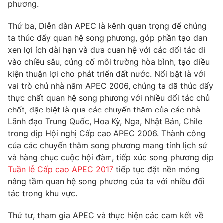
Email:
toasoan@vtv.vn
phương.
Liên hệ quảng cáo:
024-7300.7108
Thứ ba, Diễn đàn APEC là kênh quan trọng để chúng
ta thúc đẩy quan hệ song phương, góp phần tạo đan
xen lợi ích dài hạn và đưa quan hệ với các đối tác đi
vào chiều sâu, củng cố môi trường hòa bình, tạo điều
kiện thuận lợi cho phát triển đất nước. Nổi bật là với
vai trò chủ nhà năm APEC 2006, chúng ta đã thúc đẩy
thực chất quan hệ song phương với nhiều đối tác chủ
chốt, đặc biệt là qua các chuyến thăm của các nhà
Lãnh đạo Trung Quốc, Hoa Kỳ, Nga, Nhật Bản, Chile
trong dịp Hội nghị Cấp cao APEC 2006. Thành công
của các chuyến thăm song phương mang tính lịch sử
® Cấm sao chép dưới mọi hình thức nếu không có sự chấp
và hàng chục cuộc hội đàm, tiếp xúc song phương dịp
thuận bằng văn bản. Ghi rõ nguồn VTV.vn khi phát hành lại
Tuần lễ Cấp cao APEC 2017
tiếp tục đặt nền móng
thông tin từ website này.
nâng tầm quan hệ song phương của ta với nhiều đối
tác trong khu vực.
Thứ tư, tham gia APEC và thực hiện các cam kết về