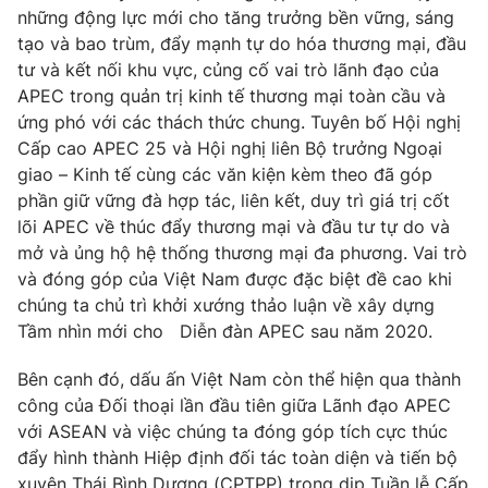
những động lực mới cho tăng trưởng bền vững, sáng
tạo và bao trùm, đẩy mạnh tự do hóa thương mại, đầu
tư và kết nối khu vực, củng cố vai trò lãnh đạo của
APEC trong quản trị kinh tế thương mại toàn cầu và
ứng phó với các thách thức chung. Tuyên bố Hội nghị
Cấp cao APEC 25 và Hội nghị liên Bộ trưởng Ngoại
giao – Kinh tế cùng các văn kiện kèm theo đã góp
phần giữ vững đà hợp tác, liên kết, duy trì giá trị cốt
lõi APEC về thúc đẩy thương mại và đầu tư tự do và
mở và ủng hộ hệ thống thương mại đa phương. Vai trò
và đóng góp của Việt Nam được đặc biệt đề cao khi
chúng ta chủ trì khởi xướng thảo luận về xây dựng
Tầm nhìn mới cho Diễn đàn APEC sau năm 2020.
Bên cạnh đó, dấu ấn Việt Nam còn thể hiện qua thành
công của Đối thoại lần đầu tiên giữa Lãnh đạo APEC
với ASEAN và việc chúng ta đóng góp tích cực thúc
đẩy hình thành Hiệp định đối tác toàn diện và tiến bộ
xuyên Thái Bình Dương (CPTPP) trong dịp Tuần lễ Cấp