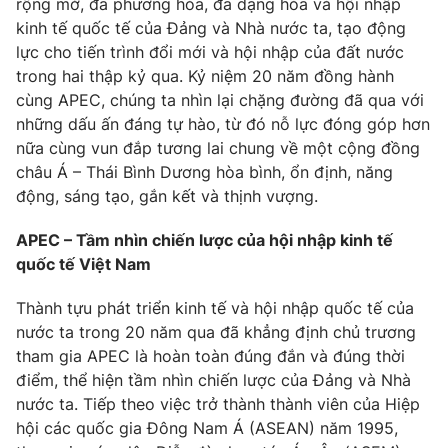
rộng mở, đa phương hóa, đa dạng hóa và hội nhập
Phim VTV
Giải trí
kinh tế quốc tế của Đảng và Nhà nước ta, tạo động
Hậu trường
lực cho tiến trình đổi mới và hội nhập của đất nước
Điện ảnh
trong hai thập kỷ qua. Kỷ niệm 20 năm đồng hành
Đời sống
Nhân vật
cùng APEC, chúng ta nhìn lại chặng đường đã qua với
Âm nhạc
Du lịch
những dấu ấn đáng tự hào, từ đó nỗ lực đóng góp hơn
Khán giả
Giáo dục
Sao
nữa cùng vun đắp tương lai chung về một cộng đồng
Làm đẹp
Giải sao mai
châu Á – Thái Bình Dương hòa bình, ổn định, năng
Tuyển sinh
Công nghệ
động, sáng tạo, gắn kết và thịnh vượng.
Chất lượng cuộc sống
Học trực tuyến
Hitech Công nghệ tương lai
APEC – Tầm nhìn chiến lược của hội nhập kinh tế
Giao lưu trực tuyến
quốc tế Việt Nam
Sản phẩm
Thành tựu phát triển kinh tế và hội nhập quốc tế của
Lịch phát sóng
Thị trường
nước ta trong 20 năm qua đã khẳng định chủ trương
tham gia APEC là hoàn toàn đúng đắn và đúng thời
Tư vấn
điểm, thể hiện tầm nhìn chiến lược của Đảng và Nhà
Chuyên mục khác
nước ta. Tiếp theo việc trở thành thành viên của Hiệp
Emagazine
Podcast
hội các quốc gia Đông Nam Á (ASEAN) năm 1995,