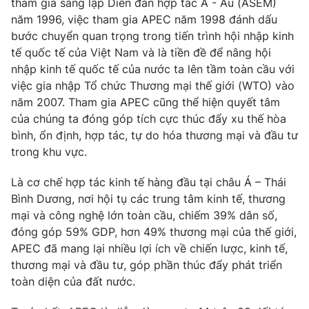
tham gia sáng lập Diễn đàn hợp tác Á - Âu (ASEM)
năm 1996, việc tham gia APEC năm 1998 đánh dấu
Photo
Infographic
bước chuyển quan trọng trong tiến trình hội nhập kinh
tế quốc tế của Việt Nam và là tiền đề để nâng hội
Video
Shorts video
nhập kinh tế quốc tế của nước ta lên tầm toàn cầu với
việc gia nhập Tổ chức Thương mại thế giới (WTO) vào
VTV Money
năm 2007. Tham gia APEC cũng thể hiện quyết tâm
VTV Thể thao
của chúng ta đóng góp tích cực thúc đẩy xu thế hòa
bình, ổn định, hợp tác, tự do hóa thương mại và đầu tư
VTV Sức khoẻ
Bất động sản
trong khu vực.
Thị trường 24h
Là cơ chế hợp tác kinh tế hàng đầu tại châu Á – Thái
Tấm lòng Việt
Bình Dương, nơi hội tụ các trung tâm kinh tế, thương
mại và công nghệ lớn toàn cầu, chiếm 39% dân số,
VTV4
Vươn mình bằng AI
đóng góp 59% GDP, hơn 49% thương mại của thế giới,
APEC đã mang lại nhiều lợi ích về chiến lược, kinh tế,
VTV9
VTV8
thương mại và đầu tư, góp phần thúc đẩy phát triển
toàn diện của đất nước.
Liên hệ tòa soạn
English