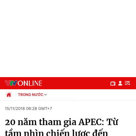
TRONG NƯỚC
Chính trị
15/11/2018 06:28 GMT+7
Xã hội
20 năm tham gia APEC: Từ
Pháp luật
Chuyên mục
Kinh tế
tầm nhìn chiến lược đến
Thể thao