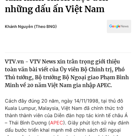
Chính trị
những dấu ấn Việt Nam
Truyền hình
Văn hóa - Giải trí
Xã hội
Y tế
Khánh Nguyễn (Theo BNG)
Đời sống
Pháp luật
Công nghệ
Giáo dục
Y tế
VTV.vn - VTV News xin trân trọng giới thiệu
toàn văn bài viết của Ủy viên Bộ Chính trị, Phó
Thế giới
Thủ tướng, Bộ trưởng Bộ Ngoại giao Phạm Bình
Tin tức
Minh về 20 năm Việt Nam gia nhập APEC.
Kinh tế
Thế giới đó đây
Cách đây đúng 20 năm, ngày 14/11/1998, tại thủ đô
Tài chính
Dữ liệu và đời sống
Kuala Lumpur, Malaysia, Việt Nam đã chính thức trở
Câu chuyện quốc tế
Thị trường
thành thành viên của Diễn đàn hợp tác kinh tế châu Á
– Thái Bình Dương (
APEC
). Giây phút lịch sử này đánh
Truyền hình
Góc doanh nghiệp
dấu bước triển khai mạnh mẽ chính sách đối ngoại