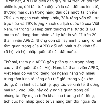
Trước hết, APEC là diễn đàn quy tụ 14 trên 28 đối tác
chiến lược, đối tác toàn diện và là các đối tác kinh tế,
thương mại quan trọng hàng đầu của nước ta, chiếm
75% kim ngạch xuất nhập khẩu, 78% tổng vốn đầu tư
THỜI BÁO VTV
trực tiếp và 79% lượng khách du lịch quốc tế của Việt
Nam. 14 trong 16 Hiệp định thương mại tự do (FTA)
mà ta đã, đang đàm phán và ký kết là với 17 trên 20
Theo dõi báo trên
thành viên APEC. Những con số này minh chứng rõ nét
tầm quan trọng của APEC đối với phát triển kinh tế -
Cơ quan chủ quản:
Đài Truyền hình Việt Nam
xã hội và hội nhập quốc tế của đất nước.
Cơ quan báo chí:
Thời báo VTV
Thứ hai, tham gia APEC góp phần quan trọng nâng
Giấy phép hoạt động báo in và báo điện tử số 483/GP-BTTTT
cao vị thế quốc tế của Việt Nam. Là thành viên APEC,
cấp ngày 29/12/2023
Việt Nam có vai trò, tiếng nói ngang hàng với nhiều
Tổng Biên tập:
Vũ Thanh Thủy
trung tâm kinh tế hàng đầu thế giới trong việc xây
Phó Tổng Biên tập:
Nguyễn Thị Mỹ Hạnh, Phạm Quốc Thắng,
dựng, định hình các luật lệ, quy tắc về kinh tế, thương
Nguyễn Trọng Ninh
mại khu vực. Điều này có ý nghĩa quan trọng để
Tổng đài VTV:
024.38 355 931 - 024.38 355 932
chúng ta đẩy mạnh triển khai chủ trương chủ động,
Ðiện thoại Thời báo VTV:
024.66 897 897
tích cực hội nhập quốc tế và nâng tầm đối ngoại đa