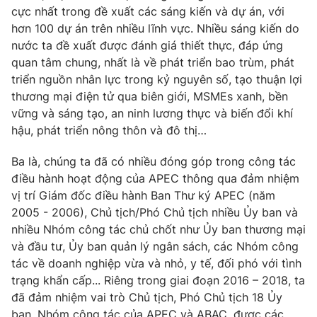
cực nhất trong đề xuất các sáng kiến và dự án, với
hơn 100 dự án trên nhiều lĩnh vực. Nhiều sáng kiến do
nước ta đề xuất được đánh giá thiết thực, đáp ứng
quan tâm chung, nhất là về phát triển bao trùm, phát
triển nguồn nhân lực trong kỷ nguyên số, tạo thuận lợi
thương mại điện tử qua biên giới, MSMEs xanh, bền
vững và sáng tạo, an ninh lương thực và biến đổi khí
hậu, phát triển nông thôn và đô thị…
Ba là, chúng ta đã có nhiều đóng góp trong công tác
điều hành hoạt động của APEC thông qua đảm nhiệm
vị trí Giám đốc điều hành Ban Thư ký APEC (năm
2005 - 2006), Chủ tịch/Phó Chủ tịch nhiều Ủy ban và
nhiều Nhóm công tác chủ chốt như Ủy ban thương mại
và đầu tư, Ủy ban quản lý ngân sách, các Nhóm công
tác về doanh nghiệp vừa và nhỏ, y tế, đối phó với tình
trạng khẩn cấp... Riêng trong giai đoạn 2016 – 2018, ta
đã đảm nhiệm vai trò Chủ tịch, Phó Chủ tịch 18 Ủy
ban, Nhóm công tác của APEC và ABAC, được các