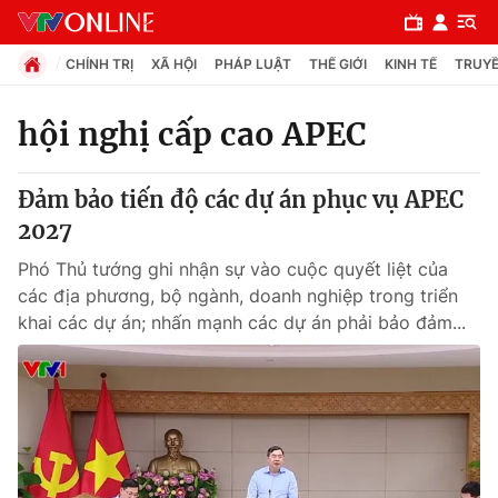
CHÍNH TRỊ
XÃ HỘI
PHÁP LUẬT
THẾ GIỚI
KINH TẾ
TRUYỀ
hội nghị cấp cao APEC
Chuyên mục
Đảm bảo tiến độ các dự án phục vụ APEC
Chính trị
2027
Phó Thủ tướng ghi nhận sự vào cuộc quyết liệt của
Xã hội
các địa phương, bộ ngành, doanh nghiệp trong triển
khai các dự án; nhấn mạnh các dự án phải bảo đảm...
Pháp luật
Y tế
Thế giới