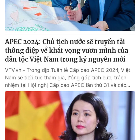
Giao lưu trực tuyến
Sản phẩm
Lịch phát sóng
Thị trường
Tư vấn
APEC 2024: Chủ tịch nước sẽ truyền tải
Chuyên mục khác
thông điệp về khát vọng vươn mình của
Emagazine
Podcast
dân tộc Việt Nam trong kỷ nguyên mới
VTV.vn - Trong dịp Tuần lễ Cấp cao APEC 2024, Việt
Photo
Infographic
Nam sẽ tiếp tục tham gia, đóng góp tích cực, trách
nhiệm tại Hội nghị Cấp cao APEC lần thứ 31 và các...
Video
Shorts video
VTV Money
VTV Thể thao
VTV Sức khoẻ
Bất động sản