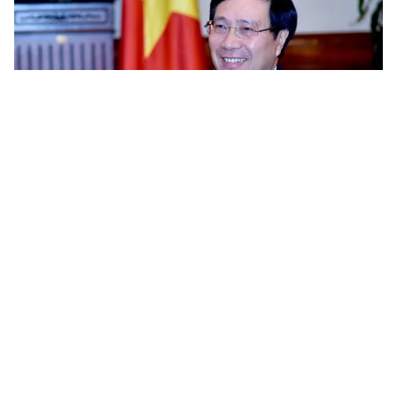
Tin mới
Video
Live
Emagazine
Trang chủ
Papua New Guinea siết chặt an ninh cho
Hội nghị cấp cao APEC
VTV.vn - Papua New Guinea đã triển khai các lực
lượng đặc nhiệm chống khủng bố, tàu chiến, máy bay
nhằm siết chặt an ninh cho Hội nghị cấp cao APEC.