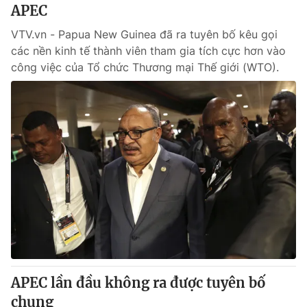
APEC
VTV.vn - Papua New Guinea đã ra tuyên bố kêu gọi
các nền kinh tế thành viên tham gia tích cực hơn vào
công việc của Tổ chức Thương mại Thế giới (WTO).
APEC lần đầu không ra được tuyên bố
chung