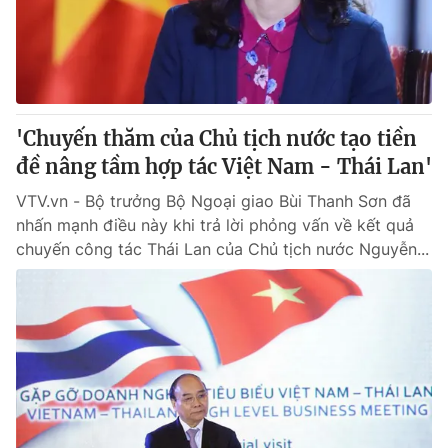
Thị trường 24h
Tấm lòng Việt
VTV4
Vươn mình bằng AI
VTV9
VTV8
'Chuyến thăm của Chủ tịch nước tạo tiền
đề nâng tầm hợp tác Việt Nam - Thái Lan'
Liên hệ tòa soạn
English
VTV.vn - Bộ trưởng Bộ Ngoại giao Bùi Thanh Sơn đã
nhấn mạnh điều này khi trả lời phỏng vấn về kết quả
chuyến công tác Thái Lan của Chủ tịch nước Nguyễn...
THỜI BÁO VTV
Theo dõi báo trên
Cơ quan chủ quản:
Đài Truyền hình Việt Nam
Cơ quan báo chí:
Thời báo VTV