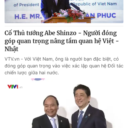
Giấy phép hoạt động báo in và báo điện tử số 483/GP-BTTTT
cấp ngày 29/12/2023
Tổng Biên tập:
Vũ Thanh Thủy
Phó Tổng Biên tập:
Nguyễn Thị Mỹ Hạnh, Phạm Quốc Thắng,
Cố Thủ tướng Abe Shinzo - Người đóng
Nguyễn Trọng Ninh
Tổng đài VTV:
góp quan trọng nâng tầm quan hệ Việt -
024.38 355 931 - 024.38 355 932
Ðiện thoại Thời báo VTV:
Nhật
024.66 897 897
Email:
toasoan@vtv.vn
VTV.vn - Với Việt Nam, ông là người bạn đặc biệt, có
Liên hệ quảng cáo:
024-7300.7108
đóng góp quan trọng vào việc xác lập quan hệ Đối tác
chiến lược giữa hai nước.