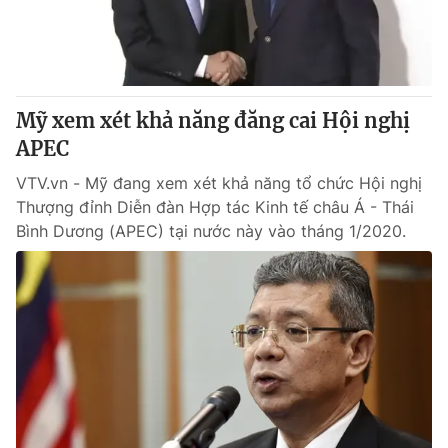
® Cấm sao chép dưới mọi hình thức nếu không có sự chấp
thuận bằng văn bản. Ghi rõ nguồn VTV.vn khi phát hành lại
thông tin từ website này.
Mỹ xem xét khả năng đăng cai Hội nghị
APEC
VTV.vn - Mỹ đang xem xét khả năng tổ chức Hội nghị
Thượng đỉnh Diễn đàn Hợp tác Kinh tế châu Á - Thái
Bình Dương (APEC) tại nước này vào tháng 1/2020.