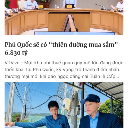
Tin tức
Kinh tế
Thế giới đó đây
Tài chính
Dữ liệu và đời sống
Câu chuyện quốc tế
Thị trường
Phú Quốc sẽ có “thiên đường mua sắm”
Truyền hình
Góc doanh nghiệp
6.830 tỷ
Phim VTV
Giải trí
VTV.vn - Một khu phi thuế quan quy mô lớn đang được
Hậu trường
triển khai tại Phú Quốc, kỳ vọng trở thành điểm nhấn
Điện ảnh
thương mại mới khi đảo ngọc đăng cai Tuần lễ Cấp...
Đời sống
Nhân vật
Âm nhạc
Du lịch
Khán giả
Giáo dục
Sao
Làm đẹp
Giải sao mai
Tuyển sinh
Công nghệ
Chất lượng cuộc sống
Học trực tuyến
Hitech Công nghệ tương lai