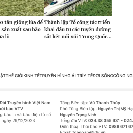
0 tấn giống lúa để
Thành lập Tổ công tác triển
 sản xuất sau bão
khai đầu tư các tuyến đường
ưa lũ
sắt kết nối với Trung Quốc...
UẬT
THẾ GIỚI
KINH TẾ
TRUYỀN HÌNH
GIẢI TRÍ
Y TẾ
ĐỜI SỐNG
CÔNG NG
Đài Truyền hình Việt Nam
Tổng Biên tập:
Vũ Thanh Thủy
hời báo VTV
Phó Tổng Biên tập:
Nguyễn Thị Mỹ Hạ
g báo in và báo điện tử số
Nguyễn Trọng Ninh
 ngày 29/12/2023
Tổng đài VTV:
024.38 355 931 - 024
Ðiện thoại Thời báo VTV:
0988 671 6
Email:
toasoan@vtv.vn