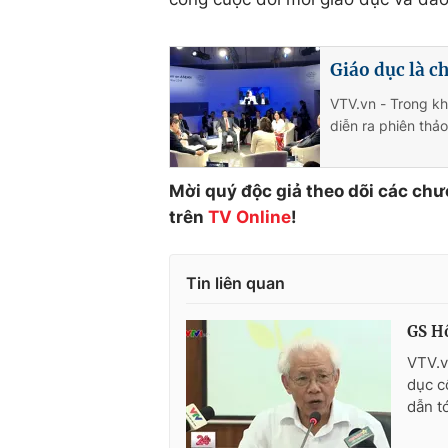
Giáo dục là ch
VTV.vn - Trong kh
diễn ra phiên thảo
Mời quý độc giả theo dõi các chư
trên
TV Online
!
Tin liên quan
GS Hồ
VTV.v
dục c
dẫn t