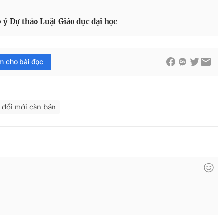
p ý Dự thảo Luật Giáo dục đại học
im cho bài đọc
đổi mới căn bản