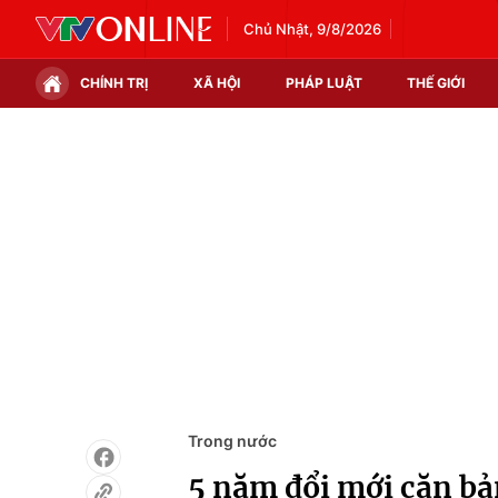
Chủ Nhật, 9/8/2026
CHÍNH TRỊ
XÃ HỘI
PHÁP LUẬT
THẾ GIỚI
Chính trị
Xã hội
Thế giới
Kinh tế
Tin tức
Tài chính
Thế giới đó đây
Thị trường
Câu chuyện quốc tế
Góc doanh nghiệp
Dữ liệu và đời sống
Trong nước
5 năm đổi mới căn bản