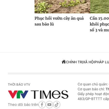
Phục hồi vườn cây ăn quả
Cần 15.00
sau bão lũ
khôi phục
số 3 và m
CHÍNH TRỊ
XÃ HỘI
PHÁP L
Cơ quan chủ quản:
THỜI BÁO VTV
Cơ quan báo chí:
T
Giấy phép hoạt độn
483/GP-BTTTT cấp
Theo dõi báo trên