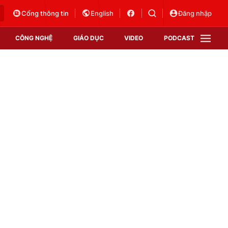
Cổng thông tin
English
Đăng nhập
CÔNG NGHỆ
GIÁO DỤC
VIDEO
PODCAST
VTV Money
VTV Thể thao
VTV Sức khoẻ
Bất động sản
Thị trường 24h
Tấm lòng Việt
Vươn mình bằng AI
VTV4
VTV8
VTV9
Lịch phát sóng
Giao lưu trực tuyến
Sự kiện