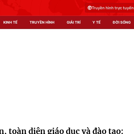
Truyền hình trực tuyến
KINH TẾ
TRUYỀN HÌNH
GIẢI TRÍ
Y TẾ
ĐỜI SỐNG
Pháp luật
Y tế
Truyền hình
Multimedia
Phim VTV
Video
Hậu trường
Shorts video
Nhân vật
Podcast
Khán giả
EMagazine
Giải sao mai
Photo
, toàn diện giáo dục và đào tạo:
Infographic