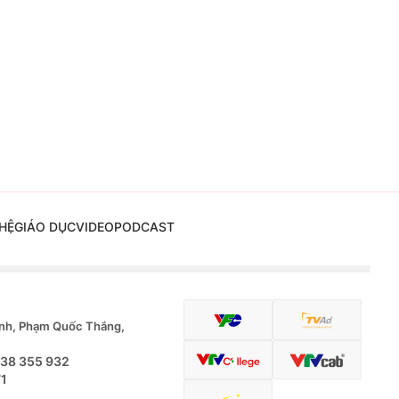
HỆ
GIÁO DỤC
VIDEO
PODCAST
nh, Phạm Quốc Thắng,
.38 355 932
71