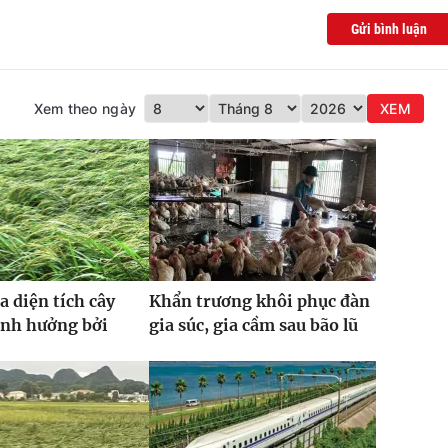
Gửi bình luận
Xem theo ngày
XEM
a diện tích cây
Khẩn trương khôi phục đàn
ảnh hưởng bởi
gia súc, gia cầm sau bão lũ