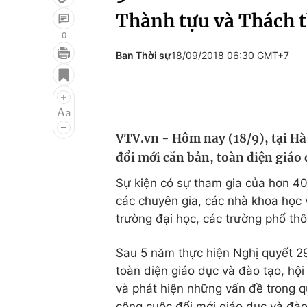
Thành tựu và Thách 
0
Ban Thời sự
18/09/2018 06:30 GMT+7
Giải trí
Đời sống
Điện ảnh
Du lịch
Âm nhạc
Làm đẹp
VTV.vn - Hôm nay (18/9), tại Hà
Sao
Chất lượng cuộc sốn
đổi mới căn bản, toàn diện giáo 
Sự kiện có sự tham gia của hơn 40
các chuyên gia, các nhà khoa học 
trường đại học, các trường phổ th
Sau 5 năm thực hiện Nghị quyết 2
toàn diện giáo dục và đào tạo, hội 
và phát hiện những vấn đề trong qu
công cuộc đổi mới giáo dục và đào