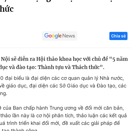
thức
Góc ảnh
Giáo dục
Công nghệ
Chia sẻ
Tuyển sinh
Hitech Công ng
Học trực tuyến
Sản phẩm
 Nội sẽ diễn ra Hội thảo khoa học với chủ đề "5 năm
g
Thị trường
dục và đào tạo: Thành tựu và Thách thức".
Tư vấn
0 đại biểu là đại diện các cơ quan quản lý Nhà nước,
về giáo dục, đại diện các Sở Giáo dục và Đào tạo, các
ông.
9 của Ban chấp hành Trung ương về đổi mới căn bản,
thảo lần này là cơ hội phân tích, thảo luận các kết quả
á trình triển khai đổi mới, đề xuất các giải pháp để
 tạo thành công.