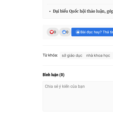
Đại biểu Quốc hội thảo luận, gó
0
0
Bài đọc hay? Thả t
Từ khóa:
sở giáo dục
nhà khoa học
Bình luận
(
0
)