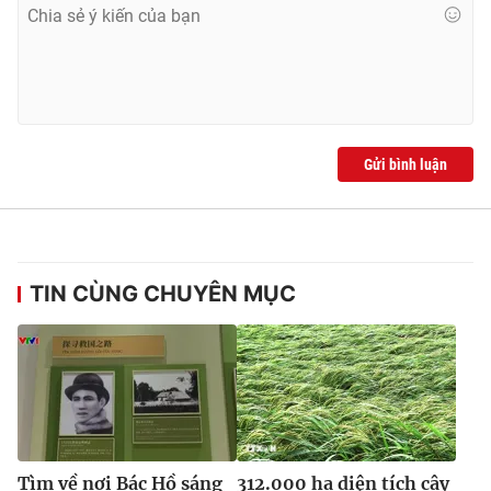
Ðiện thoại Thời báo VTV:
024.66 897 897
Email:
toasoan@vtv.vn
Liên hệ quảng cáo:
024-7300.7108
Gửi bình luận
TIN CÙNG CHUYÊN MỤC
® Cấm sao chép dưới mọi hình thức nếu không có sự chấp
thuận bằng văn bản. Ghi rõ nguồn VTV.vn khi phát hành lại
thông tin từ website này.
Tìm về nơi Bác Hồ sáng
312.000 ha diện tích cây