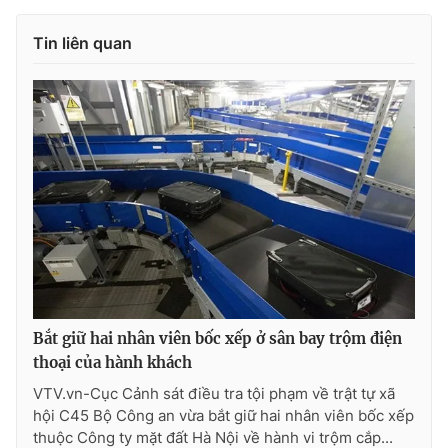
Photo
Infographic
Tin liên quan
Video
Shorts video
VTV Money
VTV Thể thao
VTV Sức khoẻ
Bất động sản
Thị trường 24h
Tấm lòng Việt
VTV4
Vươn mình bằng AI
Bắt giữ hai nhân viên bốc xếp ở sân bay trộm điện
thoại của hành khách
VTV9
VTV8
VTV.vn-Cục Cảnh sát điều tra tội phạm về trật tự xã
hội C45 Bộ Công an vừa bắt giữ hai nhân viên bốc xếp
thuộc Công ty mặt đất Hà Nội về hành vi trộm cắp...
Liên hệ tòa soạn
English