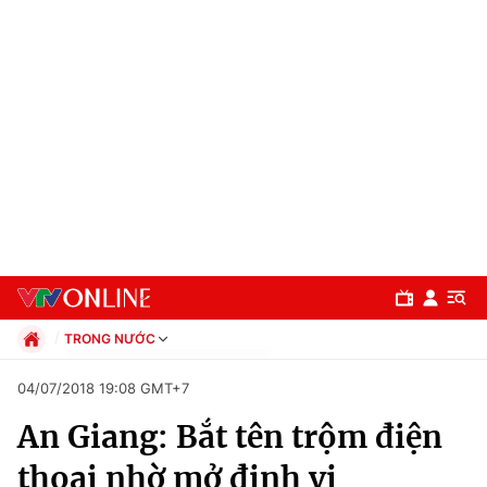
TRONG NƯỚC
Chính trị
04/07/2018 19:08 GMT+7
Xã hội
An Giang: Bắt tên trộm điện
Pháp luật
Chuyên mục
Kinh tế
thoại nhờ mở định vị
Thể thao