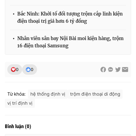
Bắc Ninh: Khởi tố đối tượng trộm cắp linh kiện
điện thoại trị giá hơn 6 tỷ đồng
THỜI BÁO VTV
Nhân viên sân bay Nội Bài moi kiện hàng, trộm
16 điện thoại Samsung
Theo dõi báo trên
0
0
Cơ quan chủ quản:
Đài Truyền hình Việt Nam
Cơ quan báo chí:
Thời báo VTV
Giấy phép hoạt động báo in và báo điện tử số 483/GP-BTTTT
Từ khóa:
hệ thống định vị
trộm điện thoại di động
cấp ngày 29/12/2023
vị trí định vị
Tổng Biên tập:
Vũ Thanh Thủy
Phó Tổng Biên tập:
Nguyễn Thị Mỹ Hạnh, Phạm Quốc Thắng,
Nguyễn Trọng Ninh
Bình luận
(
0
)
Tổng đài VTV:
024.38 355 931 - 024.38 355 932