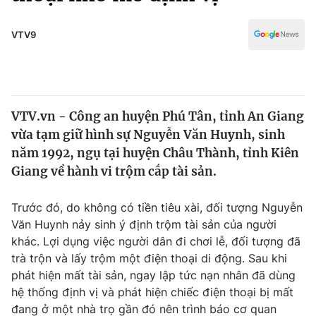
Chính trị
Truyền hình
Văn hóa - Giải trí
VTV9
Xã hội
Y tế
Đời sống
Pháp luật
Công nghệ
Giáo dục
VTV.vn - Công an huyện Phú Tân, tỉnh An Giang
Y tế
vừa tạm giữ hình sự Nguyễn Văn Huynh, sinh
năm 1992, ngụ tại huyện Châu Thành, tỉnh Kiên
Thế giới
Giang về hành vi trộm cắp tài sản.
Tin tức
Trước đó, do không có tiền tiêu xài, đối tượng Nguyễn
Kinh tế
Văn Huynh nảy sinh ý định trộm tài sản của người
Thế giới đó đây
Tài chính
khác. Lợi dụng việc người dân đi chơi lễ, đối tượng đã
Dữ liệu và đời sống
Câu chuyện quốc tế
trà trộn và lấy trộm một điện thoại di động. Sau khi
Thị trường
phát hiện mất tài sản, ngay lập tức nạn nhân đã dùng
Truyền hình
hệ thống định vị và phát hiện chiếc điện thoại bị mất
Góc doanh nghiệp
đang ở một nhà trọ gần đó nên trình báo cơ quan