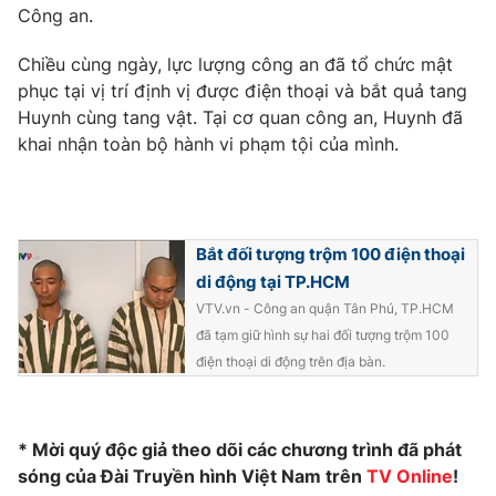
Phim VTV
Công an.
Giải trí
Hậu trường
Chiều cùng ngày, lực lượng công an đã tổ chức mật
Điện ảnh
Đời sống
phục tại vị trí định vị được điện thoại và bắt quả tang
Nhân vật
Âm nhạc
Huynh cùng tang vật. Tại cơ quan công an, Huynh đã
Du lịch
Khán giả
khai nhận toàn bộ hành vi phạm tội của mình.
Giáo dục
Sao
Làm đẹp
Giải sao mai
Tuyển sinh
Công nghệ
Chất lượng cuộc sống
Học trực tuyến
Bắt đối tượng trộm 100 điện thoại
Hitech Công nghệ tương lai
Giao lưu trực tuyến
di động tại TP.HCM
Sản phẩm
VTV.vn - Công an quận Tân Phú, TP.HCM
đã tạm giữ hình sự hai đối tượng trộm 100
Lịch phát sóng
Thị trường
điện thoại di động trên địa bàn.
Tư vấn
Chuyên mục khác
* Mời quý độc giả theo dõi các chương trình đã phát
Emagazine
Podcast
sóng của Đài Truyền hình Việt Nam trên
TV Online
!