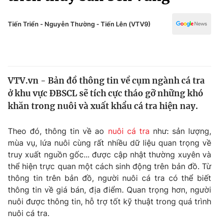
Chính trị
Truyền hình
Văn hóa - Giải trí
Tiến Triển - Nguyễn Thường - Tiến Lên (VTV9)
Xã hội
Y tế
Đời sống
Pháp luật
Công nghệ
Giáo dục
VTV.vn - Bản đồ thông tin về cụm ngành cá tra
Y tế
ở khu vực ĐBSCL sẽ tích cực tháo gỡ những khó
khăn trong nuôi và xuất khẩu cá tra hiện nay.
Thế giới
Theo đó, thông tin về ao
nuôi cá tra
như: sản lượng,
Tin tức
mùa vụ, lứa nuôi cùng rất nhiều dữ liệu quan trọng về
Kinh tế
truy xuất nguồn gốc... được cập nhật thường xuyên và
Thế giới đó đây
Tài chính
thể hiện trực quan một cách sinh động trên bản đồ. Từ
Dữ liệu và đời sống
Câu chuyện quốc tế
thông tin trên bản đồ, người nuôi cá tra có thể biết
Thị trường
thông tin về giá bán, địa điểm. Quan trọng hơn, người
Truyền hình
nuôi được thông tin, hỗ trợ tốt kỹ thuật trong quá trình
Góc doanh nghiệp
nuôi cá tra.