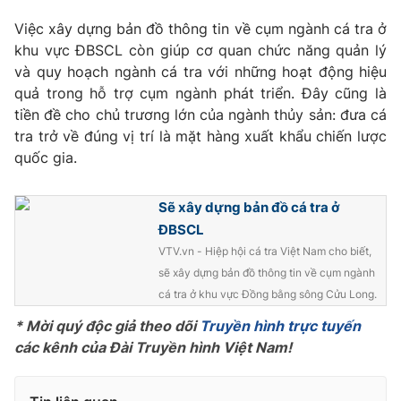
Phim VTV
Giải trí
Việc xây dựng bản đồ thông tin về cụm ngành cá tra ở
Hậu trường
khu vực ĐBSCL còn giúp cơ quan chức năng quản lý
Điện ảnh
Đời sống
và quy hoạch ngành cá tra với những hoạt động hiệu
Nhân vật
Âm nhạc
quả trong hỗ trợ cụm ngành phát triển. Đây cũng là
Du lịch
Khán giả
tiền đề cho chủ trương lớn của ngành thủy sản: đưa cá
Giáo dục
Sao
tra trở về đúng vị trí là mặt hàng xuất khẩu chiến lược
Làm đẹp
Giải sao mai
quốc gia.
Tuyển sinh
Công nghệ
Chất lượng cuộc sống
Học trực tuyến
Sẽ xây dựng bản đồ cá tra ở
Hitech Công nghệ tương lai
Giao lưu trực tuyến
ĐBSCL
Sản phẩm
VTV.vn - Hiệp hội cá tra Việt Nam cho biết,
sẽ xây dựng bản đồ thông tin về cụm ngành
Lịch phát sóng
Thị trường
cá tra ở khu vực Đồng bằng sông Cửu Long.
Tư vấn
* Mời quý độc giả theo dõi
Truyền hình trực tuyến
Chuyên mục khác
các kênh của Đài Truyền hình Việt Nam!
Emagazine
Podcast