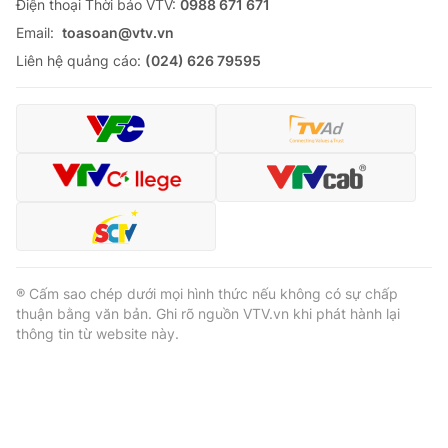
Ðiện thoại Thời báo VTV:
0988 671 671
Email:
toasoan@vtv.vn
Liên hệ quảng cáo:
(024) 626 79595
® Cấm sao chép dưới mọi hình thức nếu không có sự chấp
thuận bằng văn bản. Ghi rõ nguồn VTV.vn khi phát hành lại
thông tin từ website này.