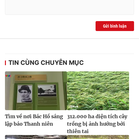
Ðiện thoại Thời báo VTV:
024.66 897 897
Email:
toasoan@vtv.vn
Liên hệ quảng cáo:
024-7300.7108
Gửi bình luận
TIN CÙNG CHUYÊN MỤC
® Cấm sao chép dưới mọi hình thức nếu không có sự chấp
thuận bằng văn bản. Ghi rõ nguồn VTV.vn khi phát hành lại
Tìm về nơi Bác Hồ sáng
312.000 ha diện tích cây
thông tin từ website này.
lập báo Thanh niên
trồng bị ảnh hưởng bởi
thiên tai