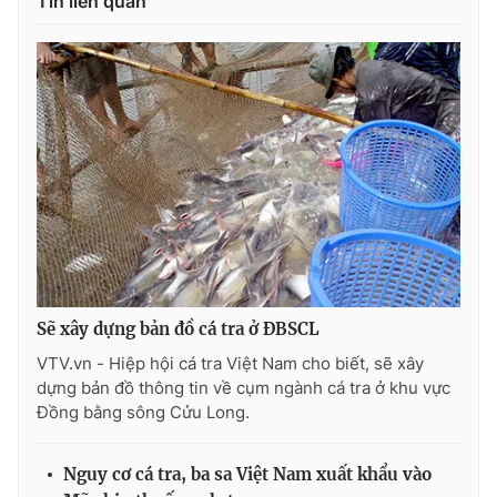
Tin liên quan
Photo
Infographic
Video
Shorts video
VTV Money
VTV Thể thao
VTV Sức khoẻ
Bất động sản
Thị trường 24h
Tấm lòng Việt
Sẽ xây dựng bản đồ cá tra ở ĐBSCL
VTV4
Vươn mình bằng AI
VTV.vn - Hiệp hội cá tra Việt Nam cho biết, sẽ xây
dựng bản đồ thông tin về cụm ngành cá tra ở khu vực
Đồng bằng sông Cửu Long.
VTV9
VTV8
Nguy cơ cá tra, ba sa Việt Nam xuất khẩu vào
Liên hệ tòa soạn
English