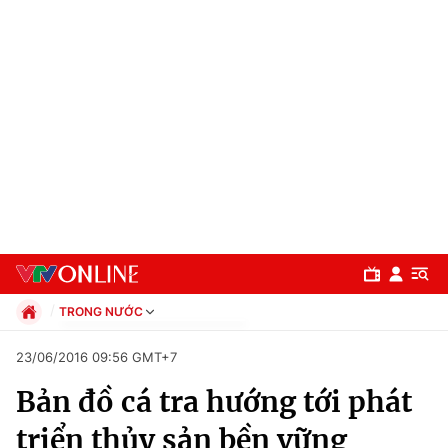
TRONG NƯỚC
Chính trị
23/06/2016 09:56 GMT+7
Xã hội
Bản đồ cá tra hướng tới phát
Pháp luật
Chuyên mục
Kinh tế
triển thủy sản bền vững
Thể thao