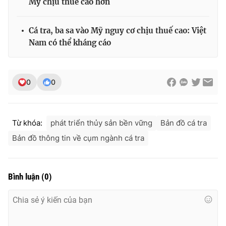
Mỹ chịu thuế cao hơn
Cá tra, ba sa vào Mỹ nguy cơ chịu thuế cao: Việt
Nam có thể kháng cáo
THỜI BÁO VTV
0
0
Theo dõi báo trên
Từ khóa:
phát triển thủy sản bền vững
Bản đồ cá tra
Cơ quan chủ quản:
Đài Truyền hình Việt Nam
Bản đồ thông tin về cụm ngành cá tra
Cơ quan báo chí:
Thời báo VTV
Giấy phép hoạt động báo in và báo điện tử số 483/GP-BTTTT
cấp ngày 29/12/2023
Bình luận
(
0
)
Tổng Biên tập:
Vũ Thanh Thủy
Phó Tổng Biên tập:
Nguyễn Thị Mỹ Hạnh, Phạm Quốc Thắng,
Nguyễn Trọng Ninh
Tổng đài VTV:
024.38 355 931 - 024.38 355 932