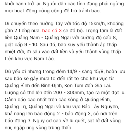
Phim VTV
khởi hành trở lại. Người dân các tỉnh đang phải ngừng
Giải trí
mọi hoạt động công cộng để trú tránh bão.
Hậu trường
Điện ảnh
Đời sống
Di chuyển theo hướng Tây với tốc độ 15km/h, khoảng
Nhân vật
Âm nhạc
gần 2 tiếng nữa,
bão số 3
sẽ đổ bộ. Trọng tâm là đất
Du lịch
Khán giả
liền Quảng Nam - Quảng Ngãi với cường độ cấp 8,
Giáo dục
Sao
giật cấp 9 - 10. Sau đó, bão suy yếu thành áp thấp
Làm đẹp
Giải sao mai
nhiệt đới, đi sâu vào đất liền và yếu thành vùng thấp
Tuyển sinh
Công nghệ
trên khu vực Nam Lào.
Chất lượng cuộc sống
Học trực tuyến
Hitech Công nghệ tương lai
Dù yếu đi nhưng trong đêm 14/9 - sáng 15/9, hoàn lưu
Giao lưu trực tuyến
sau bão sẽ gây mưa to đến rất to cho khu vực từ
Sản phẩm
Quảng Bình đến Bình Định, Kon Tum đến Gia Lai.
Lịch phát sóng
Lượng có thể lên đến 200 - 300mm, tạo ra một đợt lũ.
Thị trường
Cảnh báo cao nhất trên các sông ở Quảng Bình,
Tư vấn
Quảng Trị, Quảng Ngãi và khu vực Bắc Tây Nguyên,
Chuyên mục khác
khả năng lên báo động 2 - báo động 3, có nơi trên
báo động 3. Nguy cơ cao về lũ quét, sạt lở đất vùng
Emagazine
Podcast
núi, ngập úng vùng trũng thấp.