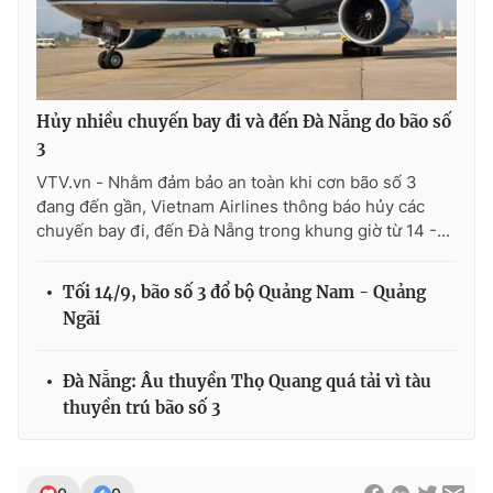
THỜI BÁO VTV
Hủy nhiều chuyến bay đi và đến Đà Nẵng do bão số
3
VTV.vn - Nhằm đảm bảo an toàn khi cơn bão số 3
đang đến gần, Vietnam Airlines thông báo hủy các
Theo dõi báo trên
chuyến bay đi, đến Đà Nẵng trong khung giờ từ 14 -...
Cơ quan chủ quản:
Đài Truyền hình Việt Nam
Tối 14/9, bão số 3 đổ bộ Quảng Nam - Quảng
Cơ quan báo chí:
Thời báo VTV
Ngãi
Giấy phép hoạt động báo in và báo điện tử số 483/GP-BTTTT
cấp ngày 29/12/2023
Đà Nẵng: Âu thuyền Thọ Quang quá tải vì tàu
Tổng Biên tập:
Vũ Thanh Thủy
thuyền trú bão số 3
Phó Tổng Biên tập:
Nguyễn Thị Mỹ Hạnh, Phạm Quốc Thắng,
Nguyễn Trọng Ninh
Tổng đài VTV:
024.38 355 931 - 024.38 355 932