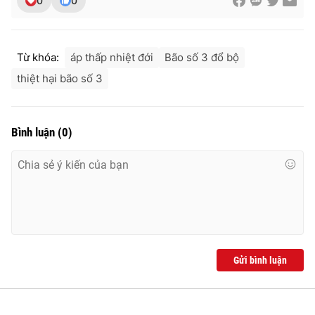
0
0
Ðiện thoại Thời báo VTV:
024.66 897 897
Email:
toasoan@vtv.vn
Liên hệ quảng cáo:
024-7300.7108
Từ khóa:
áp thấp nhiệt đới
Bão số 3 đổ bộ
thiệt hại bão số 3
Bình luận
(
0
)
® Cấm sao chép dưới mọi hình thức nếu không có sự chấp
thuận bằng văn bản. Ghi rõ nguồn VTV.vn khi phát hành lại
Gửi bình luận
thông tin từ website này.