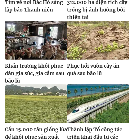
Tìm về nơi Bác Hồ sáng
312.000 ha diện tích cây
lập báo Thanh niên
trồng bị ảnh hưởng bởi
thiên tai
Khẩn trương khôi phục
Phục hồi vườn cây ăn
đàn gia súc, gia cầm sau
quả sau bão lũ
bão lũ
Cần 15.000 tấn giống lúa
Thành lập Tổ công tác
để khôi phục sản xuất
triển khai đầu tư các