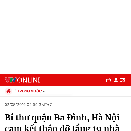
TRONG NƯỚC
Chính trị
02/08/2016 05:54 GMT+7
Xã hội
Bí thư quận Ba Đình, Hà Nội
Pháp luật
Chuyên mục
Kinh tế
cam kết tháo dỡ tầng 19 nhà
Thể thao