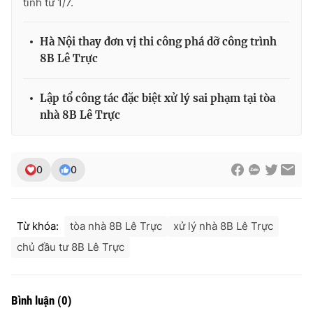
tính từ 1/7.
Ðiện thoại Thời báo VTV:
024.66 897 897
Email:
toasoan@vtv.vn
Hà Nội thay đơn vị thi công phá dỡ công trình
Liên hệ quảng cáo:
024-7300.7108
8B Lê Trực
Lập tổ công tác đặc biệt xử lý sai phạm tại tòa
nhà 8B Lê Trực
0
0
Từ khóa:
tòa nhà 8B Lê Trực
xử lý nhà 8B Lê Trực
® Cấm sao chép dưới mọi hình thức nếu không có sự chấp
chủ đầu tư 8B Lê Trực
thuận bằng văn bản. Ghi rõ nguồn VTV.vn khi phát hành lại
thông tin từ website này.
Bình luận
(
0
)