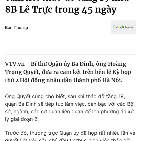
Chính trị
8B Lê Trực trong 45 ngày
Truyền hình
Văn hóa - Giải trí
Xã hội
Y tế
Ban Thời sự
Đời sống
Pháp luật
Công nghệ
Giáo dục
Y tế
VTV.vn - Bí thư Quận ủy Ba Đình, ông Hoàng
Trọng Quyết, đưa ra cam kết trên bên lề Kỳ họp
Thế giới
thứ 2 Hội đồng nhân dân thành phố Hà Nội.
Tin tức
Kinh tế
Ông Quyết cũng cho biết, sau khi tháo dỡ tầng 19,
Thế giới đó đây
quận Ba Đình sẽ tiếp tục làm việc, bàn bạc với các Bộ,
Tài chính
Dữ liệu và đời sống
sở, ngành, các cơ quan liên quan để lên phương án xử
Câu chuyện quốc tế
Thị trường
lý giai đoạn 2.
Truyền hình
Góc doanh nghiệp
Trước đó, thường trực Quận ủy đã họp rất nhiều lần và
quyết liệt yêu cầu chủ đầu tư thực hiện việc tháo dỡ.