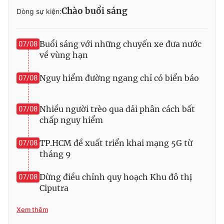
Chào buổi sáng
Dòng sự kiện:
Photo
Infographic
Buổi sáng với những chuyến xe đưa nước
07/08
Video
Shorts video
về vùng hạn
VTV Money
VTV Thể thao
Nguy hiểm đường ngang chỉ có biển báo
07/08
VTV Sức khoẻ
Bất động sản
Nhiều người trèo qua dải phân cách bất
07/08
chấp nguy hiểm
Thị trường 24h
Tấm lòng Việt
TP.HCM đề xuất triển khai mạng 5G từ
07/08
tháng 9
VTV4
Vươn mình bằng AI
Dừng điều chỉnh quy hoạch Khu đô thị
07/08
Ciputra
VTV9
VTV8
Xem thêm
Liên hệ tòa soạn
English