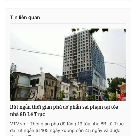
Tin liên quan
THỜI BÁO VTV
Theo dõi báo trên
Cơ quan chủ quản:
Đài Truyền hình Việt Nam
Cơ quan báo chí:
Thời báo VTV
Giấy phép hoạt động báo in và báo điện tử số 483/GP-BTTTT
cấp ngày 29/12/2023
Rút ngắn thời gian phá dỡ phần sai phạm tại tòa
Tổng Biên tập:
Vũ Thanh Thủy
nhà 8B Lê Trực
Phó Tổng Biên tập:
Nguyễn Thị Mỹ Hạnh, Phạm Quốc Thắng,
Nguyễn Trọng Ninh
VTV.vn - Thời gian phá dỡ tầng 19 tòa nhà 8B Lê Trực
đã rút ngắn từ 105 ngày xuống còn 45 ngày và được
Tổng đài VTV:
024.38 355 931 - 024.38 355 932