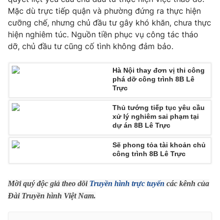
Phim VTV
Giải trí
Mặc dù trực tiếp quận và phường đứng ra thực hiện
Hậu trường
cưỡng chế, nhưng chủ đầu tư gây khó khăn, chưa thực
Điện ảnh
hiện nghiêm túc. Nguồn tiền phục vụ công tác tháo
Đời sống
Nhân vật
dỡ, chủ đầu tư cũng cố tình không đảm bảo.
Âm nhạc
Du lịch
Khán giả
Giáo dục
Sao
Hà Nội thay đơn vị thi công
Làm đẹp
phá dỡ công trình 8B Lê
Giải sao mai
Tuyển sinh
Trực
Công nghệ
Chất lượng cuộc sống
Học trực tuyến
Thủ tướng tiếp tục yêu cầu
Hitech Công nghệ tương lai
xử lý nghiêm sai phạm tại
Giao lưu trực tuyến
dự án 8B Lê Trực
Sản phẩm
Sẽ phong tỏa tài khoản chủ
Lịch phát sóng
công trình 8B Lê Trực
Thị trường
Tư vấn
Mời quý độc giả theo dõi
Truyền hình trực tuyến
các kênh của
Chuyên mục khác
Đài Truyền hình Việt Nam.
Emagazine
Podcast