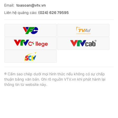
Email:
toasoan@vtv.vn
Liên hệ quảng cáo:
(024) 626 79595
® Cấm sao chép dưới mọi hình thức nếu không có sự chấp
thuận bằng văn bản. Ghi rõ nguồn VTV.vn khi phát hành lại
thông tin từ website này.