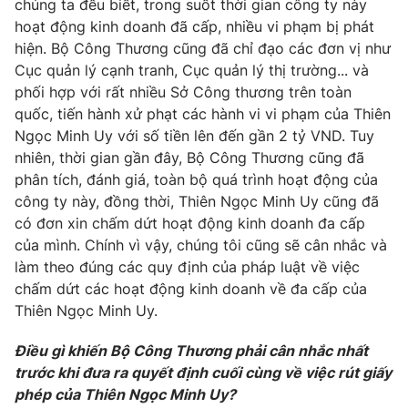
chúng ta đều biết, trong suốt thời gian công ty này
hoạt động kinh doanh đã cấp, nhiều vi phạm bị phát
Photo
Infographic
hiện. Bộ Công Thương cũng đã chỉ đạo các đơn vị như
Cục quản lý cạnh tranh, Cục quản lý thị trường... và
Video
Shorts video
phối hợp với rất nhiều Sở Công thương trên toàn
quốc, tiến hành xử phạt các hành vi vi phạm của Thiên
VTV Money
VTV Thể thao
Ngọc Minh Uy với số tiền lên đến gần 2 tỷ VND. Tuy
nhiên, thời gian gần đây, Bộ Công Thương cũng đã
phân tích, đánh giá, toàn bộ quá trình hoạt động của
VTV Sức khoẻ
Bất động sản
công ty này, đồng thời, Thiên Ngọc Minh Uy cũng đã
có đơn xin chấm dứt hoạt động kinh doanh đa cấp
Thị trường 24h
Tấm lòng Việt
của mình. Chính vì vậy, chúng tôi cũng sẽ cân nhắc và
làm theo đúng các quy định của pháp luật về việc
chấm dứt các hoạt động kinh doanh về đa cấp của
VTV4
Vươn mình bằng AI
Thiên Ngọc Minh Uy.
VTV9
VTV8
Điều gì khiến Bộ Công Thương phải cân nhắc nhất
trước khi đưa ra quyết định cuối cùng về việc rút giấy
phép của Thiên Ngọc Minh Uy?
Liên hệ tòa soạn
English