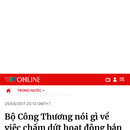
TRONG NƯỚC
Chính trị
25/04/2017 20:12 GMT+7
Xã hội
Bộ Công Thương nói gì về
Pháp luật
Chuyên mục
Kinh tế
việc chấm dứt hoạt động bán
Thể thao