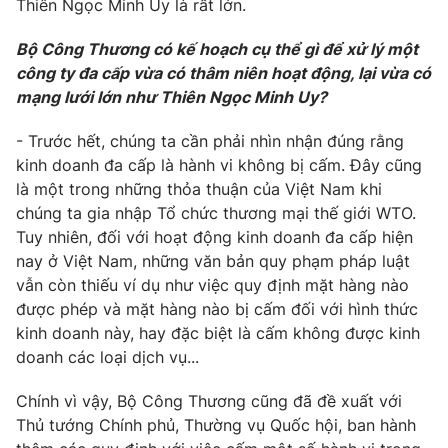
Thiên Ngọc Minh Uy là rất lớn.
Ðiện thoại Thời báo VTV:
024.66 897 897
Email:
toasoan@vtv.vn
Bộ Công Thương có kế hoạch cụ thể gì để xử lý một
Liên hệ quảng cáo:
024-7300.7108
công ty đa cấp vừa có thâm niên hoạt động, lại vừa có
mạng lưới lớn như Thiên Ngọc Minh Uy?
- Trước hết, chúng ta cần phải nhìn nhận đúng rằng
kinh doanh đa cấp là hành vi không bị cấm. Đây cũng
là một trong những thỏa thuận của Việt Nam khi
chúng ta gia nhập Tổ chức thương mại thế giới WTO.
Tuy nhiên, đối với hoạt động kinh doanh đa cấp hiện
nay ở Việt Nam, những văn bản quy phạm pháp luật
vẫn còn thiếu ví dụ như việc quy định mặt hàng nào
được phép và mặt hàng nào bị cấm đối với hình thức
kinh doanh này, hay đặc biệt là cấm không được kinh
® Cấm sao chép dưới mọi hình thức nếu không có sự chấp
doanh các loại dịch vụ...
thuận bằng văn bản. Ghi rõ nguồn VTV.vn khi phát hành lại
thông tin từ website này.
Chính vì vậy, Bộ Công Thương cũng đã đề xuất với
Thủ tướng Chính phủ, Thường vụ Quốc hội, ban hành