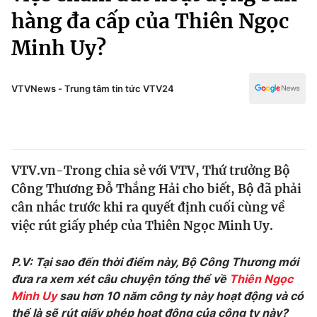
Chính trị
hàng đa cấp của Thiên Ngọc
Truyền hình
Văn hóa - Giải trí
Minh Uy?
Xã hội
Y tế
Đời sống
Pháp luật
VTVNews - Trung tâm tin tức VTV24
Công nghệ
Giáo dục
Y tế
Thế giới
VTV.vn-Trong chia sẻ với VTV, Thứ trưởng Bộ
Công Thương Đỗ Thắng Hải cho biết, Bộ đã phải
Tin tức
cân nhắc trước khi ra quyết định cuối cùng về
Kinh tế
việc rút giấy phép của Thiên Ngọc Minh Uy.
Thế giới đó đây
Tài chính
Dữ liệu và đời sống
Câu chuyện quốc tế
P.V: Tại sao đến thời điểm này, Bộ Công Thương mới
Thị trường
đưa ra xem xét câu chuyện tổng thể về
Thiên Ngọc
Truyền hình
Góc doanh nghiệp
Minh Uy
sau hơn 10 năm công ty này hoạt động và có
thể là sẽ rút giấy phép hoạt động của công ty này?