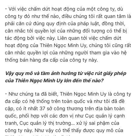
- Với việc chấm dứt hoạt động của một công ty, dù
công ty đó như thế nào, điều chúng tôi rất quan tâm là
phải căn cứ đúng quy định của pháp luật, đồng thời,
THỜI BÁO VTV
cân nhắc tới quyền lợi của những đối tượng có thể bị
tác động bởi việc này. Liên quan tới việc chấm dứt
hoạt động của Thiên Ngọc Minh Uy, chúng tôi cũng rất
cân nhắc quyền lợi của những người tham gia vào hệ
Theo dõi báo trên
thống bán hàng đa cấp của công ty này.
Vậy quy mô và tầm ảnh hưởng từ việc rút giấy phép
Cơ quan chủ quản:
Đài Truyền hình Việt Nam
của Thiên Ngọc Minh Uy lớn đến thế nào?
Cơ quan báo chí:
Thời báo VTV
Giấy phép hoạt động báo in và báo điện tử số 483/GP-BTTTT
- Như chúng ta đã biết, Thiên Ngọc Minh Uy là công ty
cấp ngày 29/12/2023
đa cấp có hệ thống trên toàn quốc và như tôi đã đề
Tổng Biên tập:
Vũ Thanh Thủy
cập, có ít nhất 37 sở công thương trên địa bàn toàn
quốc, phối hợp với các đơn vị như Cục quản lý cạnh
Phó Tổng Biên tập:
Nguyễn Thị Mỹ Hạnh, Phạm Quốc Thắng,
Nguyễn Trọng Ninh
tranh, Cục quản lý thị trường... xử lý sai phậm của
công ty này. Như vậy có thể thấy được quy mô của
Tổng đài VTV:
024.38 355 931 - 024.38 355 932