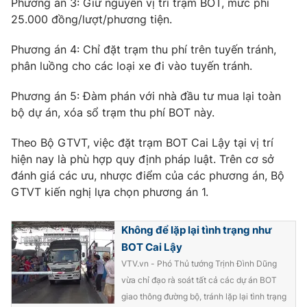
Phương án 3: Giữ nguyên vị trí trạm BOT, mức phí
Phim VTV
Giải trí
25.000 đồng/lượt/phương tiện.
Hậu trường
Điện ảnh
Phương án 4: Chỉ đặt trạm thu phí trên tuyến tránh,
Đời sống
Nhân vật
phân luồng cho các loại xe đi vào tuyến tránh.
Âm nhạc
Du lịch
Khán giả
Giáo dục
Phương án 5: Đàm phán với nhà đầu tư mua lại toàn
Sao
Làm đẹp
bộ dự án, xóa sổ trạm thu phí BOT này.
Giải sao mai
Tuyển sinh
Công nghệ
Chất lượng cuộc sống
Theo Bộ GTVT, việc đặt trạm BOT Cai Lậy tại vị trí
Học trực tuyến
hiện nay là phù hợp quy định pháp luật. Trên cơ sở
Hitech Công nghệ tương lai
Giao lưu trực tuyến
đánh giá các ưu, nhược điểm của các phương án, Bộ
Sản phẩm
GTVT kiến nghị lựa chọn phương án 1.
Lịch phát sóng
Thị trường
Không để lặp lại tình trạng như
Tư vấn
BOT Cai Lậy
Chuyên mục khác
VTV.vn - Phó Thủ tướng Trịnh Đình Dũng
vừa chỉ đạo rà soát tất cả các dự án BOT
Emagazine
Podcast
giao thông đường bộ, tránh lặp lại tình trạng