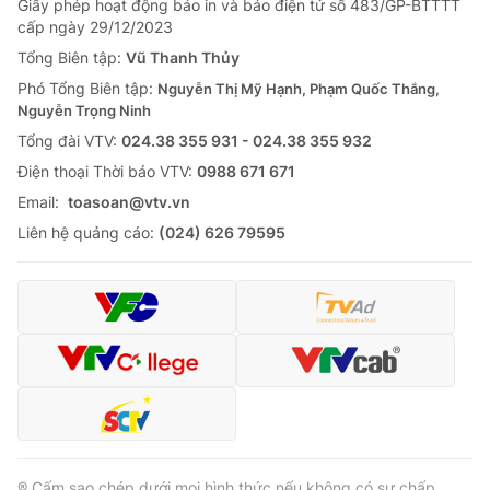
Giấy phép hoạt động báo in và báo điện tử số 483/GP-BTTTT
cấp ngày 29/12/2023
Tổng Biên tập:
Vũ Thanh Thủy
Phó Tổng Biên tập:
Nguyễn Thị Mỹ Hạnh, Phạm Quốc Thắng,
Nguyễn Trọng Ninh
Tổng đài VTV:
024.38 355 931 - 024.38 355 932
Ðiện thoại Thời báo VTV:
0988 671 671
Email:
toasoan@vtv.vn
Liên hệ quảng cáo:
(024) 626 79595
® Cấm sao chép dưới mọi hình thức nếu không có sự chấp