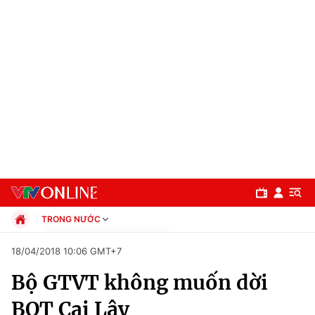
TRONG NƯỚC
Chính trị
18/04/2018 10:06 GMT+7
Xã hội
Bộ GTVT không muốn dời
Pháp luật
Chuyên mục
Kinh tế
BOT Cai Lậy
Thể thao