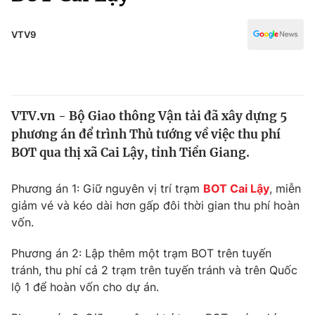
Chính trị
Truyền hình
Văn hóa - Giải trí
VTV9
Xã hội
Y tế
Đời sống
Pháp luật
Công nghệ
Giáo dục
VTV.vn - Bộ Giao thông Vận tải đã xây dựng 5
Y tế
phương án để trình Thủ tướng về việc thu phí
BOT qua thị xã Cai Lậy, tỉnh Tiền Giang.
Thế giới
Phương án 1: Giữ nguyên vị trí trạm
BOT Cai Lậy
, miễn
Tin tức
giảm vé và kéo dài hơn gấp đôi thời gian thu phí hoàn
Kinh tế
vốn.
Thế giới đó đây
Tài chính
Dữ liệu và đời sống
Câu chuyện quốc tế
Phương án 2: Lập thêm một trạm BOT trên tuyến
Thị trường
tránh, thu phí cả 2 trạm trên tuyến tránh và trên Quốc
lộ 1 để hoàn vốn cho dự án.
Truyền hình
Góc doanh nghiệp