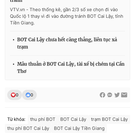
tránh
VTV.vn - Theo thống kê, gần 2/3 số xe chọn đi vào
Quốc lộ 1 thay vì đi vào đường tránh BOT Cai Lậy, tỉnh
Tiền Giang.
THỜI BÁO VTV
BOT Cai Lậy chưa hết căng thẳng, liên tục xả
trạm
Theo dõi báo trên
Mâu thuẫn ở BOT Cai Lậy, tài xế bị chém tại Cần
Thơ
Cơ quan chủ quản:
Đài Truyền hình Việt Nam
Cơ quan báo chí:
Thời báo VTV
Giấy phép hoạt động báo in và báo điện tử số 483/GP-BTTTT
0
0
cấp ngày 29/12/2023
Tổng Biên tập:
Vũ Thanh Thủy
Phó Tổng Biên tập:
Nguyễn Thị Mỹ Hạnh, Phạm Quốc Thắng,
Từ khóa:
thu phí BOT
BOT Cai Lậy
trạm BOT Cai Lậy
Nguyễn Trọng Ninh
thu phí BOT Cai Lậy
BOT Cai Lậy Tiền Giang
Tổng đài VTV:
024.38 355 931 - 024.38 355 932