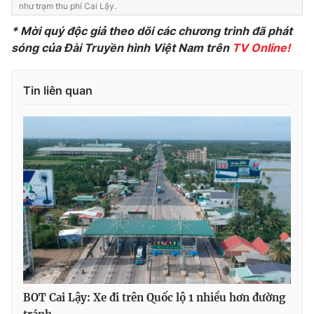
như trạm thu phí Cai Lậy.
Photo
Infographic
* Mời quý độc giả theo dõi các chương trình đã phát
sóng của Đài Truyền hình Việt Nam trên
TV Online!
Video
Shorts video
Tin liên quan
VTV Money
VTV Thể thao
VTV Sức khoẻ
Bất động sản
Thị trường 24h
Tấm lòng Việt
VTV4
Vươn mình bằng AI
VTV9
VTV8
BOT Cai Lậy: Xe đi trên Quốc lộ 1 nhiều hơn đường
Liên hệ tòa soạn
English