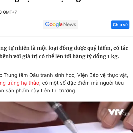
Góc ảnh
30 GMT+7
Chia sẻ
Giáo dục
Công nghệ
Tuyển sinh
Hitech Công ng
ng tự nhiên là một loại đông dược quý hiếm, có tác
Học trực tuyến
Sản phẩm
ệnh với giá trị có thể lên tới hàng tỷ đồng 1 kg.
g
Thị trường
Tư vấn
Trung tâm Đấu tranh sinh học, Viện Bảo vệ thực vật,
ng trùng hạ thảo
, có một số đặc điểm mà người tiêu
n sản phẩm này trên thị trường.