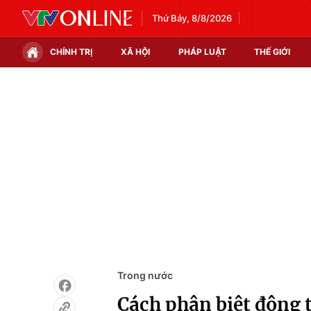
Thứ Bảy, 8/8/2026
CHÍNH TRỊ
XÃ HỘI
PHÁP LUẬT
THẾ GIỚI
Chính trị
Xã hội
Thế giới
Kinh tế
Tin tức
Tài chính
Thế giới đó đây
Thị trường
Câu chuyện quốc tế
Góc doanh nghiệp
Dữ liệu và đời sống
Trong nước
Cách phân biệt đông t