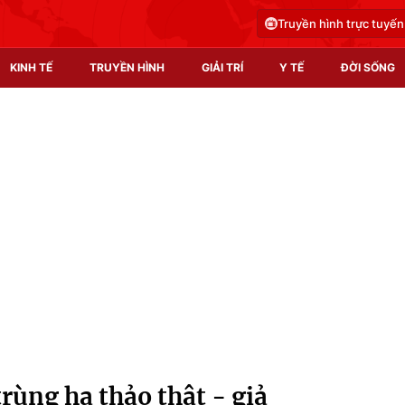
Truyền hình trực tuyến
KINH TẾ
TRUYỀN HÌNH
GIẢI TRÍ
Y TẾ
ĐỜI SỐNG
Pháp luật
Y tế
Truyền hình
Multimedia
Phim VTV
Video
Hậu trường
Shorts video
Nhân vật
Podcast
Khán giả
EMagazine
Giải sao mai
Photo
rùng hạ thảo thật - giả
Infographic