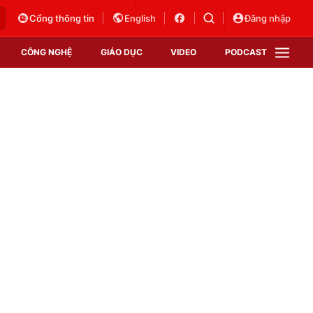
Cổng thông tin
English
Đăng nhập
CÔNG NGHỆ
GIÁO DỤC
VIDEO
PODCAST
VTV Money
VTV Thể thao
VTV Sức khoẻ
Bất động sản
Thị trường 24h
Tấm lòng Việt
Vươn mình bằng AI
VTV4
VTV8
VTV9
Lịch phát sóng
Giao lưu trực tuyến
Sự kiện