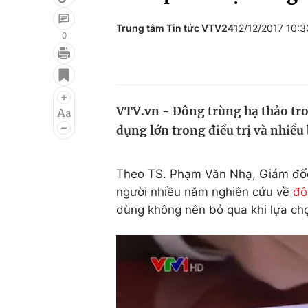
Trung tâm Tin tức VTV24
12/12/2017 10:
0
Giải trí
Đời sống
Điện ảnh
Du lịch
VTV.vn - Đông trùng hạ thảo tro
Âm nhạc
Làm đẹp
dụng lớn trong điều trị và nhiều b
Sao
Chất lượng cuộc sốn
Theo TS. Phạm Văn Nhạ, Giám đốc 
người nhiều năm nghiên cứu về
đô
dùng không nên bỏ qua khi lựa chọ