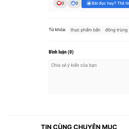
0
0
Bài đọc hay? Thả t
Từ khóa:
thực phẩm bẩn
đông trùng 
Bình luận
(
0
)
TIN CÙNG CHUYÊN MỤC