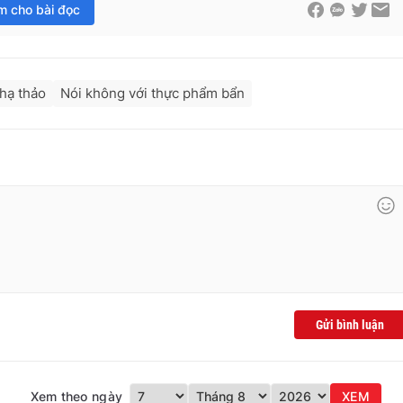
im cho bài đọc
hạ thảo
Nói không với thực phẩm bẩn
Gửi bình luận
Xem theo ngày
XEM