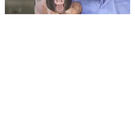
Tin mới
Video
Live
Emagazine
Trang chủ
Ghẹ nuôi theo mô hình bán tự nhiên đảm
bảo an toàn thực phẩm
VTV.vn - Ghẹ được nuôi theo mô hình bán tự nhiên tại
Móng Cái (Quảng Ninh) đáp ứng các tiêu chí về vệ
sinh an toàn thực phẩm.