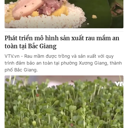
Giao lưu trực tuyến
Sản phẩm
Lịch phát sóng
Thị trường
Tư vấn
Phát triển mô hình sản xuất rau mầm an
Chuyên mục khác
toàn tại Bắc Giang
Emagazine
Podcast
VTV.vn - Rau mầm được trồng và sản xuất với quy
trình đảm bảo an toàn tại phường Xương Giang, thành
Photo
Infographic
phố Bắc Giang.
Video
Shorts video
VTV Money
VTV Thể thao
VTV Sức khoẻ
Bất động sản