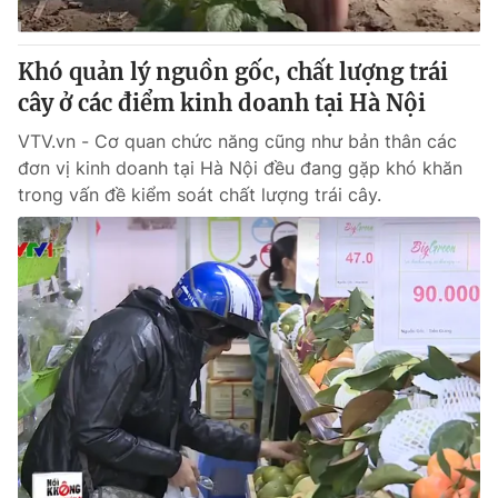
® Cấm sao chép dưới mọi hình thức nếu không có sự chấp
Khó quản lý nguồn gốc, chất lượng trái
thuận bằng văn bản. Ghi rõ nguồn VTV.vn khi phát hành lại
cây ở các điểm kinh doanh tại Hà Nội
thông tin từ website này.
VTV.vn - Cơ quan chức năng cũng như bản thân các
đơn vị kinh doanh tại Hà Nội đều đang gặp khó khăn
trong vấn đề kiểm soát chất lượng trái cây.