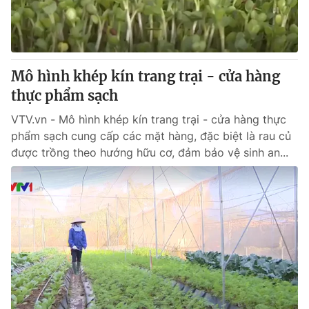
Thị trường 24h
Tấm lòng Việt
VTV4
Vươn mình bằng AI
Mô hình khép kín trang trại - cửa hàng
VTV9
VTV8
thực phẩm sạch
VTV.vn - Mô hình khép kín trang trại - cửa hàng thực
Liên hệ tòa soạn
English
phẩm sạch cung cấp các mặt hàng, đặc biệt là rau củ
được trồng theo hướng hữu cơ, đảm bảo vệ sinh an...
THỜI BÁO VTV
Theo dõi báo trên
Cơ quan chủ quản:
Đài Truyền hình Việt Nam
Cơ quan báo chí:
Thời báo VTV