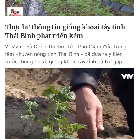
Giấy phép hoạt động báo in và báo điện tử số 483/GP-BTTTT
cấp ngày 29/12/2023
Tổng Biên tập:
Vũ Thanh Thủy
Thực hư thông tin giống khoai tây tỉnh
Phó Tổng Biên tập:
Nguyễn Thị Mỹ Hạnh, Phạm Quốc Thắng,
Thái Bình phát triển kém
Nguyễn Trọng Ninh
Tổng đài VTV:
024.38 355 931 - 024.38 355 932
VTV.vn - Bà Đoàn Thị Kim Tứ - Phó Giám đốc Trung
Ðiện thoại Thời báo VTV:
024.66 897 897
tâm Khuyến nông tỉnh Thái Bình - đã đưa ra ý kiến
Email:
toasoan@vtv.vn
trước thông tin về giống khoai tây tỉnh hỗ trợ gặp...
Liên hệ quảng cáo:
024-7300.7108