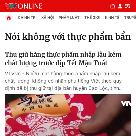
CHÍNH TRỊ
XÃ HỘI
PHÁP LUẬT
THẾ GIỚI
KINH TẾ
TRUYỀ
Nói không với thực phẩm bẩn
Chuyên mục
Thu giữ hàng thực phẩm nhập lậu kém
Chính trị
chất lượng trước dịp Tết Mậu Tuất
VTV.vn - Nhiều mặt hàng thực phẩm nhập lậu kém
Xã hội
chất lượng, không có nhãn phụ tiếng Việt theo quy
định đã bị thu giữ tại địa bàn huyện Cao Lộc, tỉnh...
Pháp luật
Y tế
Thế giới