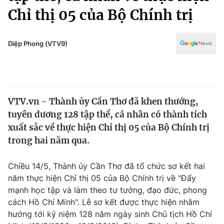
Chính trị
Chỉ thị 05 của Bộ Chính trị
Truyền hình
Văn hóa - Giải trí
Xã hội
Y tế
Diệp Phong (VTV9)
Đời sống
Pháp luật
Công nghệ
Giáo dục
Y tế
VTV.vn - Thành ủy Cần Thơ đã khen thưởng,
tuyên dương 128 tập thể, cá nhân có thành tích
Thế giới
xuất sắc về thực hiện Chỉ thị 05 của Bộ Chính trị
Tin tức
trong hai năm qua.
Kinh tế
Thế giới đó đây
Chiều 14/5, Thành ủy Cần Thơ đã tổ chức sơ kết hai
Tài chính
Dữ liệu và đời sống
năm thực hiện Chỉ thị 05 của Bộ Chính trị về "Đẩy
Câu chuyện quốc tế
Thị trường
mạnh học tập và làm theo tư tưởng, đạo đức, phong
cách Hồ Chí Minh". Lễ sơ kết được thực hiện nhằm
Truyền hình
Góc doanh nghiệp
hướng tới kỷ niệm 128 năm ngày sinh Chủ tịch Hồ Chí