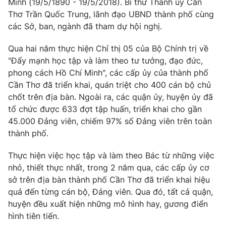
Minh (19/5/1890 - 19/5/2018). Bí thư Thành ủy Cần
Phim VTV
Giải trí
Thơ Trần Quốc Trung, lãnh đạo UBND thành phố cùng
Hậu trường
các Sở, ban, ngành đã tham dự hội nghị.
Điện ảnh
Đời sống
Nhân vật
Qua hai năm thực hiện Chỉ thị 05 của Bộ Chính trị về
Âm nhạc
"Đẩy mạnh học tập và làm theo tư tưởng, đạo đức,
Du lịch
Khán giả
Giáo dục
Sao
phong cách Hồ Chí Minh", các cấp ủy của thành phố
Làm đẹp
Giải sao mai
Cần Thơ đã triển khai, quán triệt cho 400 cán bộ chủ
Tuyển sinh
chốt trên địa bàn. Ngoài ra, các quận ủy, huyện ủy đã
Công nghệ
Chất lượng cuộc sống
tổ chức được 633 đợt tập huấn, triển khai cho gần
Học trực tuyến
Hitech Công nghệ tương lai
45.000 Đảng viên, chiếm 97% số Đảng viên trên toàn
Giao lưu trực tuyến
thành phố.
Sản phẩm
Thực hiện việc học tập và làm theo Bác từ những việc
Lịch phát sóng
Thị trường
nhỏ, thiết thực nhất, trong 2 năm qua, các cấp ủy cơ
sở trên địa bàn thành phố Cần Thơ đã triển khai hiệu
Tư vấn
quả đến từng cán bộ, Đảng viên. Qua đó, tất cả quận,
Chuyên mục khác
huyện đều xuất hiện những mô hình hay, gương điển
Emagazine
Podcast
hình tiên tiến.