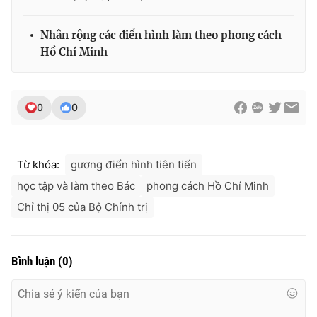
Ðiện thoại Thời báo VTV:
024.66 897 897
Email:
toasoan@vtv.vn
Nhân rộng các điển hình làm theo phong cách
Liên hệ quảng cáo:
024-7300.7108
Hồ Chí Minh
0
0
Từ khóa:
gương điển hình tiên tiến
học tập và làm theo Bác
phong cách Hồ Chí Minh
Chỉ thị 05 của Bộ Chính trị
® Cấm sao chép dưới mọi hình thức nếu không có sự chấp
Bình luận
(
0
)
thuận bằng văn bản. Ghi rõ nguồn VTV.vn khi phát hành lại
thông tin từ website này.