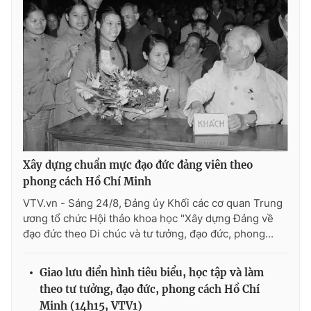
THỜI BÁO VTV
Theo dõi báo trên
Xây dựng chuẩn mực đạo đức đảng viên theo
Cơ quan chủ quản:
Đài Truyền hình Việt Nam
phong cách Hồ Chí Minh
Cơ quan báo chí:
Thời báo VTV
VTV.vn - Sáng 24/8, Đảng ủy Khối các cơ quan Trung
Giấy phép hoạt động báo in và báo điện tử số 483/GP-BTTTT
ương tổ chức Hội thảo khoa học "Xây dựng Đảng về
cấp ngày 29/12/2023
đạo đức theo Di chúc và tư tưởng, đạo đức, phong...
Tổng Biên tập:
Vũ Thanh Thủy
Phó Tổng Biên tập:
Nguyễn Thị Mỹ Hạnh, Phạm Quốc Thắng,
Giao lưu điển hình tiêu biểu, học tập và làm
Nguyễn Trọng Ninh
theo tư tưởng, đạo đức, phong cách Hồ Chí
Tổng đài VTV:
024.38 355 931 - 024.38 355 932
Minh (14h15, VTV1)