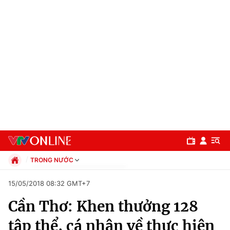
TRONG NƯỚC
Chính trị
15/05/2018 08:32 GMT+7
Xã hội
Cần Thơ: Khen thưởng 128
Pháp luật
Chuyên mục
Kinh tế
tập thể, cá nhân về thực hiện
Thể thao