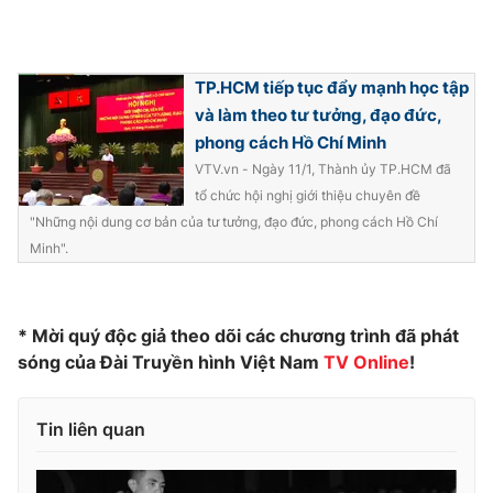
Photo
Infographic
TP.HCM tiếp tục đẩy mạnh học tập
Video
Shorts video
và làm theo tư tưởng, đạo đức,
phong cách Hồ Chí Minh
VTV Money
VTV Thể thao
VTV.vn - Ngày 11/1, Thành ủy TP.HCM đã
tổ chức hội nghị giới thiệu chuyên đề
"Những nội dung cơ bản của tư tưởng, đạo đức, phong cách Hồ Chí
VTV Sức khoẻ
Bất động sản
Minh".
Thị trường 24h
Tấm lòng Việt
* Mời quý độc giả theo dõi các chương trình đã phát
VTV4
Vươn mình bằng AI
sóng của Đài Truyền hình Việt Nam
TV Online
!
VTV9
VTV8
Tin liên quan
Liên hệ tòa soạn
English