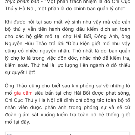
thực phẩm bẩn
- “Một phần trách nhiệm là do Chi Cục
Phim VTV
Giải trí
Thú y Hà Nội, một phần là do chính ban quản lý chợ”.
Hậu trường
Điện ảnh
Khi được hỏi tại sao mất vệ sinh như vậy mà các cán
Đời sống
Nhân vật
bộ thú y vẫn tiến hành đóng dấu kiểm dịch an toàn
Âm nhạc
cho các hộ giết mổ tại chợ Hải Bối, Đông Anh, ông
Du lịch
Khán giả
Giáo dục
Sao
Nguyễn Hữu Thảo trả lời: “Điều kiện giết mổ như vậy
Làm đẹp
Giải sao mai
cũng có nhiều nguyên nhân. Thứ nhất là do ban quản
Tuyển sinh
lý chợ lơ là trong việc đôn đốc, nhắc nhở để kiểm tra,
Công nghệ
Chất lượng cuộc sống
kiểm soát. Thứ hai là lực lượng liên ngành ở đó thiếu
Học trực tuyến
Hitech Công nghệ tương lai
sự quyết liệt”.
Giao lưu trực tuyến
Sản phẩm
Ông Thảo cũng cho biết sau khi phóng sự về những lò
mổ
gia cầm
siêu bẩn tại chợ Hải Bối được phát sóng,
Lịch phát sóng
Thị trường
Chi Cục Thú y Hà Nội đã đình chỉ công tác toàn bộ tổ
nhân viên được phản ánh trong phóng sự và sẽ cử
Tư vấn
đoàn giám sát xuống kiểm tra toàn bộ hệ thống giết
Chuyên mục khác
mổ tại đây.
Emagazine
Podcast