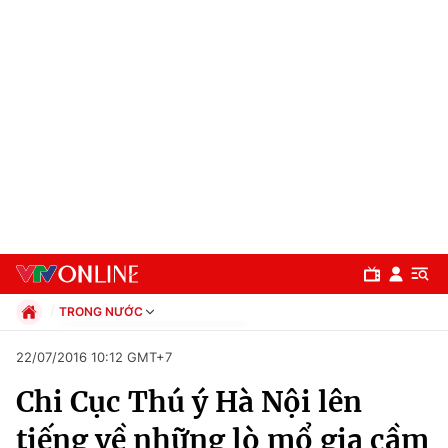
TRONG NƯỚC
Chính trị
22/07/2016 10:12 GMT+7
Xã hội
Chi Cục Thú ý Hà Nội lên
Pháp luật
Chuyên mục
Kinh tế
tiếng về những lò mổ gia cầm
Thể thao