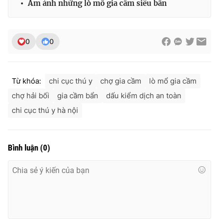
Ám ảnh những lò mổ gia cầm siêu bẩn
0
0
Từ khóa:
chi cục thú y
chợ gia cầm
lò mổ gia cầm
chợ hải bối
gia cầm bẩn
dấu kiểm dịch an toàn
chi cục thú y hà nội
Bình luận
(
0
)