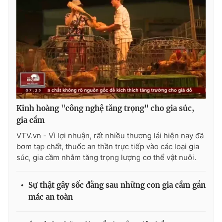
Ðiện thoại Thời báo VTV:
024.66 897 897
Email:
toasoan@vtv.vn
Liên hệ quảng cáo:
024-7300.7108
Kinh hoàng "công nghệ tăng trọng" cho gia súc,
gia cầm
VTV.vn - Vì lợi nhuận, rất nhiều thương lái hiện nay đã
bơm tạp chất, thuốc an thần trực tiếp vào các loại gia
súc, gia cầm nhằm tăng trọng lượng cơ thể vật nuôi.
® Cấm sao chép dưới mọi hình thức nếu không có sự chấp
thuận bằng văn bản. Ghi rõ nguồn VTV.vn khi phát hành lại
Sự thật gây sốc đằng sau những con gia cầm gắn
thông tin từ website này.
mác an toàn