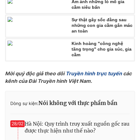
Ám ảnh những lò mổ gia
cầm siêu bẩn
Photo
Infographic
Sự thật gây sốc đằng sau
những con gia cầm gắn mác
Video
Shorts video
an toàn
Kinh hoàng "công nghệ
VTV Money
VTV Thể thao
tăng trọng" cho gia súc, gia
cầm
VTV Sức khoẻ
Bất động sản
Mời quý độc giả theo dõi
Truyền hình trực tuyến
các
kênh của Đài Truyền hình Việt Nam.
Thị trường 24h
Tấm lòng Việt
VTV4
Vươn mình bằng AI
Nói không với thực phẩm bẩn
Dòng sự kiện:
VTV9
VTV8
Hà Nội: Quy trình truy xuất nguồn gốc rau
28/02
được thực hiện như thế nào?
Liên hệ tòa soạn
English