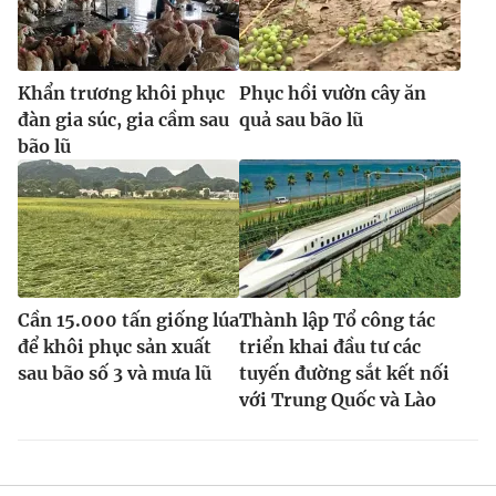
Khẩn trương khôi phục
Phục hồi vườn cây ăn
đàn gia súc, gia cầm sau
quả sau bão lũ
bão lũ
Cần 15.000 tấn giống lúa
Thành lập Tổ công tác
để khôi phục sản xuất
triển khai đầu tư các
sau bão số 3 và mưa lũ
tuyến đường sắt kết nối
với Trung Quốc và Lào