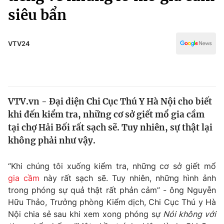
Chính trị
siêu bẩn
Truyền hình
Văn hóa - Giải trí
Xã hội
Y tế
VTV24
Đời sống
Pháp luật
Công nghệ
Giáo dục
Y tế
VTV.vn - Đại diện Chi Cục Thú Y Hà Nội cho biết
khi đến kiểm tra, những cơ sở giết mổ gia cầm
Thế giới
tại chợ Hải Bối rất sạch sẽ. Tuy nhiên, sự thật lại
Tin tức
không phải như vậy.
Kinh tế
Thế giới đó đây
“Khi chúng tôi xuống kiểm tra, những cơ sở giết mổ
Tài chính
Dữ liệu và đời sống
gia cầm
này rất sạch sẽ. Tuy nhiên, những hình ảnh
Câu chuyện quốc tế
Thị trường
trong phóng sự quả thật rất phản cảm” - ông Nguyễn
Hữu Thảo, Trưởng phòng Kiểm dịch, Chi Cục Thú y Hà
Truyền hình
Góc doanh nghiệp
Nội chia sẻ sau khi xem xong phóng sự
Nói không với