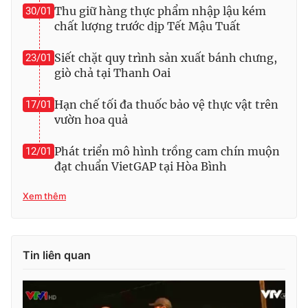
Thu giữ hàng thực phẩm nhập lậu kém
30/01
chất lượng trước dịp Tết Mậu Tuất
Siết chặt quy trình sản xuất bánh chưng,
23/01
THỜI BÁO VTV
giò chả tại Thanh Oai
Hạn chế tối đa thuốc bảo vệ thực vật trên
17/01
vườn hoa quả
Theo dõi báo trên
Phát triển mô hình trồng cam chín muộn
12/01
đạt chuẩn VietGAP tại Hòa Bình
Cơ quan chủ quản:
Đài Truyền hình Việt Nam
Cơ quan báo chí:
Thời báo VTV
Xem thêm
Giấy phép hoạt động báo in và báo điện tử số 483/GP-BTTTT
cấp ngày 29/12/2023
Tổng Biên tập:
Vũ Thanh Thủy
Tin liên quan
Phó Tổng Biên tập:
Nguyễn Thị Mỹ Hạnh, Phạm Quốc Thắng,
Nguyễn Trọng Ninh
Tổng đài VTV:
024.38 355 931 - 024.38 355 932