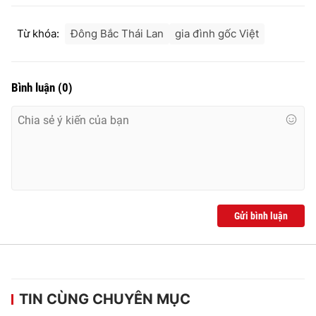
Ðiện thoại Thời báo VTV:
024.66 897 897
Email:
toasoan@vtv.vn
Từ khóa:
Đông Bắc Thái Lan
gia đình gốc Việt
Liên hệ quảng cáo:
024-7300.7108
Bình luận
(
0
)
Gửi bình luận
® Cấm sao chép dưới mọi hình thức nếu không có sự chấp
thuận bằng văn bản. Ghi rõ nguồn VTV.vn khi phát hành lại
thông tin từ website này.
TIN CÙNG CHUYÊN MỤC