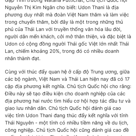
Gặp Tỉnh trưởng Watana Puttichat, Chủ tịch Quốc hội
Phim VTV
Giải trí
Nguyễn Thị Kim Ngân cho biết: Udon Thani là địa
Hậu trường
phương duy nhất mà đoàn Việt Nam thăm và làm việc
Điện ảnh
trong chuyến thăm, bởi đây là một trong những thủ
Đời sống
Nhân vật
phủ của Thái Lan với truyền thống văn hóa lâu đời,
Âm nhạc
người dân mến khách, cởi mở thân thiện, và đặc biệt là
Du lịch
Khán giả
Giáo dục
Sao
Udon có cộng đồng người Thái gốc Việt lớn nhất Thái
Làm đẹp
Giải sao mai
Lan, chiếm khoảng 20%, trong đó có nhiều doanh
Tuyển sinh
nhân thành đạt.
Công nghệ
Chất lượng cuộc sống
Học trực tuyến
Cùng với thúc đẩy quan hệ ở cấp độ Trung ương, giữa
Hitech Công nghệ tương lai
Giao lưu trực tuyến
các bộ ngành, Việt Nam và Thái Lan hiện nay đã có 17
Sản phẩm
cặp địa phương kết nghĩa. Chủ tịch Quốc hội cho rằng:
Điều này sẽ tạo điều kiện cho doanh nghiệp của các
Lịch phát sóng
Thị trường
địa phương hai nước tìm hiểu cơ hội hợp tác đầu tư và
giao lưu nhân dân. Chủ tịch Quốc hội đánh giá cao
Tư vấn
việc tỉnh Udon Thani đang thúc đẩy kết nghĩa với tỉnh
Chuyên mục khác
Thái Nguyên - một tỉnh có nhiều tiềm năng về du lịch,
Emagazine
Podcast
công nghiệp. Chủ tịch Quốc hội cũng đánh giá cao đề