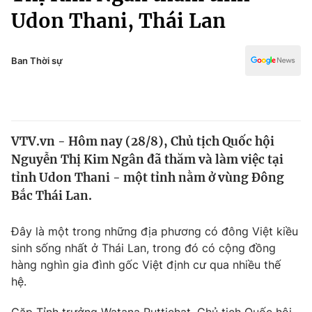
Chính trị
Udon Thani, Thái Lan
Truyền hình
Văn hóa - Giải trí
Xã hội
Y tế
Ban Thời sự
Đời sống
Pháp luật
Công nghệ
Giáo dục
Y tế
VTV.vn - Hôm nay (28/8), Chủ tịch Quốc hội
Nguyễn Thị Kim Ngân đã thăm và làm việc tại
Thế giới
tỉnh Udon Thani - một tỉnh nằm ở vùng Đông
Tin tức
Bắc Thái Lan.
Kinh tế
Thế giới đó đây
Đây là một trong những địa phương có đông Việt kiều
Tài chính
Dữ liệu và đời sống
sinh sống nhất ở Thái Lan, trong đó có cộng đồng
Câu chuyện quốc tế
Thị trường
hàng nghìn gia đình gốc Việt định cư qua nhiều thế
hệ.
Truyền hình
Góc doanh nghiệp