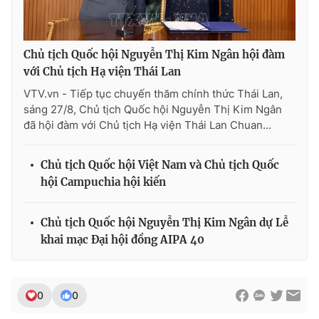
Chủ tịch Quốc hội Nguyễn Thị Kim Ngân hội đàm
THỜI BÁO VTV
với Chủ tịch Hạ viện Thái Lan
VTV.vn - Tiếp tục chuyến thăm chính thức Thái Lan,
sáng 27/8, Chủ tịch Quốc hội Nguyễn Thị Kim Ngân
đã hội đàm với Chủ tịch Hạ viện Thái Lan Chuan...
Theo dõi báo trên
Chủ tịch Quốc hội Việt Nam và Chủ tịch Quốc
Cơ quan chủ quản:
Đài Truyền hình Việt Nam
hội Campuchia hội kiến
Cơ quan báo chí:
Thời báo VTV
Giấy phép hoạt động báo in và báo điện tử số 483/GP-BTTTT
Chủ tịch Quốc hội Nguyễn Thị Kim Ngân dự Lễ
cấp ngày 29/12/2023
khai mạc Đại hội đồng AIPA 40
Tổng Biên tập:
Vũ Thanh Thủy
Phó Tổng Biên tập:
Nguyễn Thị Mỹ Hạnh, Phạm Quốc Thắng,
Nguyễn Trọng Ninh
0
0
Tổng đài VTV:
024.38 355 931 - 024.38 355 932