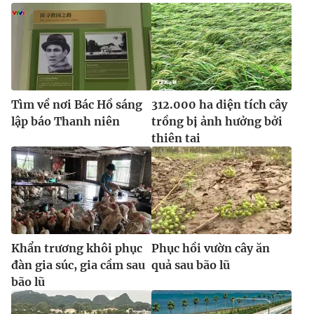
Tìm về nơi Bác Hồ sáng
312.000 ha diện tích cây
lập báo Thanh niên
trồng bị ảnh hưởng bởi
thiên tai
Khẩn trương khôi phục
Phục hồi vườn cây ăn
đàn gia súc, gia cầm sau
quả sau bão lũ
bão lũ