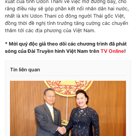
xuất của tỉnh Udon Thani về việc mở đường bay, cho
rằng điều này sẽ góp phần kết nối nhân dân hai nước,
Photo
Infographic
nhất là khi Udon Thani có đông người Thái gốc Việt,
đồng thời đề nghị tỉnh trưởng tăng cường các chuyến
Video
Shorts video
thăm tới các địa phương của Việt Nam.
* Mời quý độc giả theo dõi các chương trình đã phát
VTV Money
VTV Thể thao
sóng của Đài Truyền hình Việt Nam trên
TV Online
!
VTV Sức khoẻ
Bất động sản
Tin liên quan
Thị trường 24h
Tấm lòng Việt
VTV4
Vươn mình bằng AI
VTV9
VTV8
Liên hệ tòa soạn
English