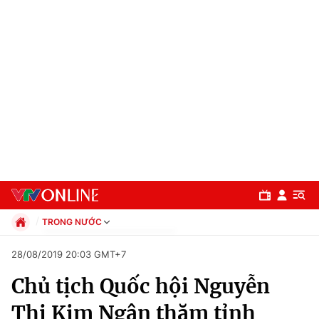
TRONG NƯỚC
Chính trị
28/08/2019 20:03 GMT+7
Xã hội
Chủ tịch Quốc hội Nguyễn
Pháp luật
Chuyên mục
Kinh tế
Thị Kim Ngân thăm tỉnh
Thể thao