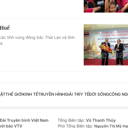
 Huế
 các tỉnh vùng đông bắc Thái Lan và tỉnh
a.
UẬT
THẾ GIỚI
KINH TẾ
TRUYỀN HÌNH
GIẢI TRÍ
Y TẾ
ĐỜI SỐNG
CÔNG NG
Đài Truyền hình Việt Nam
Tổng Biên tập:
Vũ Thanh Thủy
hời báo VTV
Phó Tổng Biên tập:
Nguyễn Thị Mỹ Hạ