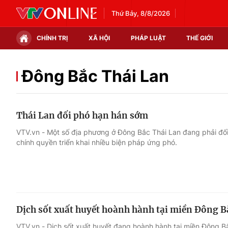
Thứ Bảy, 8/8/2026
CHÍNH TRỊ
XÃ HỘI
PHÁP LUẬT
THẾ GIỚI
Chính trị
Xã hội
Đông Bắc Thái Lan
Thế giới
Kinh tế
Thái Lan đối phó hạn hán sớm
Tin tức
Tài chính
VTV.vn - Một số địa phương ở Đông Bắc Thái Lan đang phải đối
chính quyền triển khai nhiều biện pháp ứng phó.
Thế giới đó đây
Thị trường
Câu chuyện quốc tế
Góc doanh nghiệp
Dữ liệu và đời sống
Dịch sốt xuất huyết hoành hành tại miền Đông B
VTV.vn - Dịch sốt xuất huyết đang hoành hành tại miền Đông B