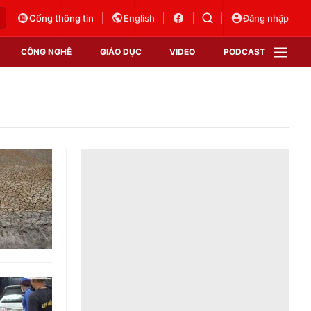
Cổng thông tin
English
Đăng nhập
CÔNG NGHỆ
GIÁO DỤC
VIDEO
PODCAST
VTV Money
VTV Thể thao
VTV Sức khoẻ
Bất động sản
Thị trường 24h
Tấm lòng Việt
Vươn mình bằng AI
VTV4
VTV8
VTV9
Lịch phát sóng
Giao lưu trực tuyến
Sự kiện