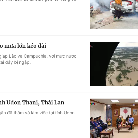
Góc ảnh
Giáo dục
Công nghệ
Tuyển sinh
Hitech Công ng
o mưa lớn kéo dài
Học trực tuyến
Sản phẩm
 giáp Lào và Campuchia, với mực nước
tại đây bị ngập.
g
Thị trường
Tư vấn
nh Udon Thani, Thái Lan
ân đã thăm và làm việc tại tỉnh Udon