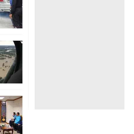
Liên hệ toà soạn
hệ tương lai