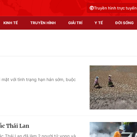
Truyền hình trực tuyến
KINH TẾ
TRUYỀN HÌNH
GIẢI TRÍ
Y TẾ
ĐỜI SỐNG
Pháp luật
Y tế
Truyền hình
Multimedia
Phim VTV
Video
 mặt với tình trạng hạn hán sớm, buộc
Hậu trường
Shorts video
Nhân vật
Podcast
Khán giả
EMagazine
Giải sao mai
Photo
ắc Thái Lan
Infographic
ắc Thái Lan đã làm 2 người tử vong và