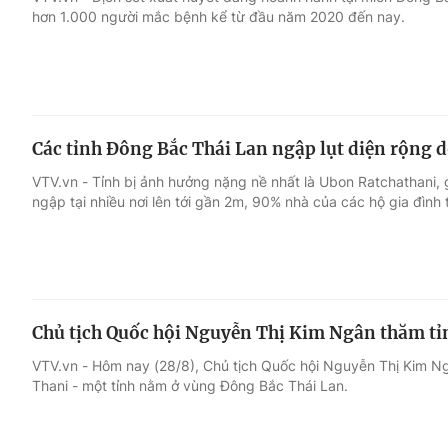
hơn 1.000 người mắc bệnh kể từ đầu năm 2020 đến nay.
Giải trí
Đời sống
Điện ảnh
Du lịch
Các tỉnh Đông Bắc Thái Lan ngập lụt diện rộng d
Âm nhạc
Làm đẹp
VTV.vn - Tỉnh bị ảnh hưởng nặng nề nhất là Ubon Ratchathani,
ngập tại nhiều nơi lên tới gần 2m, 90% nhà của các hộ gia đình 
Sao
Chất lượng cuộc sốn
Chủ tịch Quốc hội Nguyễn Thị Kim Ngân thăm tỉ
VTV.vn - Hôm nay (28/8), Chủ tịch Quốc hội Nguyễn Thị Kim Ng
Thani - một tỉnh nằm ở vùng Đông Bắc Thái Lan.