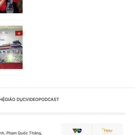
HỆ
GIÁO DỤC
VIDEO
PODCAST
nh, Phạm Quốc Thắng,