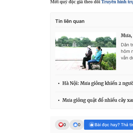
Mời quý độc giả theo dõi
Truyền hình tr
Tin liên quan
Mưa, 
Dân t
hôm n
vẫn du
Hà Nội: Mưa giông khiến 2 người
Mưa giông quật đổ nhiều cây xa
0
0
Bài đọc hay? Thả t