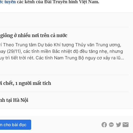
ực tuyến
các kênh của Đài Truyền hình Việt Nam.
giông ở nhiều nơi trên cả nước
rí Theo Trung tâm Dự báo Khí tượng Thủy văn Trung ương,
ay (29/11), các tỉnh miền Bắc nhiệt độ đều tăng nhẹ, nhưng
y trì tiết trời rét. Các tỉnh Nam Trung Bộ nguy cơ xảy ra lũ...
 chết, 1 người mất tích
nh tại Hà Nội
im cho bài đọc