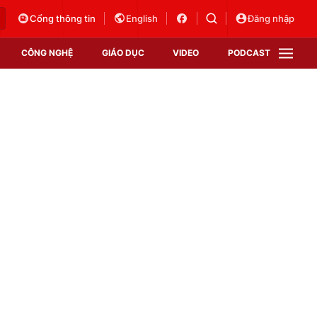
Cổng thông tin
English
Đăng nhập
CÔNG NGHỆ
GIÁO DỤC
VIDEO
PODCAST
VTV Money
VTV Thể thao
VTV Sức khoẻ
Bất động sản
Thị trường 24h
Tấm lòng Việt
Vươn mình bằng AI
VTV4
VTV8
VTV9
Lịch phát sóng
Giao lưu trực tuyến
Sự kiện