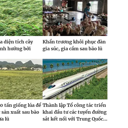
a diện tích cây
Khẩn trương khôi phục đàn
ảnh hưởng bởi
gia súc, gia cầm sau bão lũ
0 tấn giống lúa để
Thành lập Tổ công tác triển
 sản xuất sau bão
khai đầu tư các tuyến đường
ưa lũ
sắt kết nối với Trung Quốc...