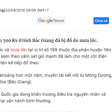
Góc ảnh
ng)
23/04/2016 09:09 GMT+7
Chia sẻ
Giáo dục
Công nghệ
Tuyển sinh
Hitech Công ng
 500 Kv ở tỉnh Bắc Giang đã bị đổ do mưa lốc.
Học trực tuyến
Sản phẩm
lốc và
mưa lớn
tại vị trí số 199 thuộc địa phận huyện Yên
g
Thị trường
o kèm theo sấm sét gió mạnh đã làm cho một cột điện
Tư vấn
iện kế tiếp đổ theo.
khoảng hơn một năm, truyền tải kết nối từ Mông Dương
Hòa (Bắc Giang).
n Quốc gia đang khẩn trương điều tra nguyên nhân và
lại vận hành bình thường.