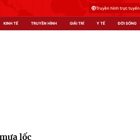
Truyền hình trực tuyến
KINH TẾ
TRUYỀN HÌNH
GIẢI TRÍ
Y TẾ
ĐỜI SỐNG
Pháp luật
Y tế
Truyền hình
Multimedia
Phim VTV
Video
Hậu trường
Shorts video
Nhân vật
Podcast
Khán giả
EMagazine
Giải sao mai
Photo
 mưa lốc
Infographic