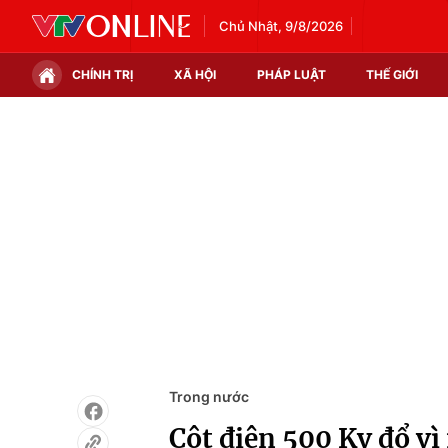
Chủ Nhật, 9/8/2026
CHÍNH TRỊ
XÃ HỘI
PHÁP LUẬT
THẾ GIỚI
Chính trị
Xã hội
Thế giới
Kinh tế
Tin tức
Tài chính
Thế giới đó đây
Thị trường
Câu chuyện quốc tế
Góc doanh nghiệp
Dữ liệu và đời sống
Trong nước
Cột điện 500 Kv đổ vì