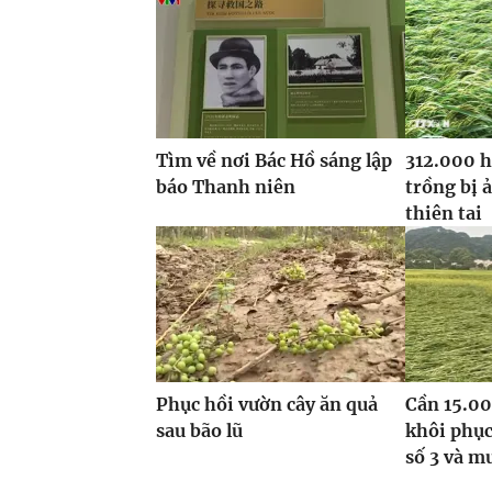
Tìm về nơi Bác Hồ sáng lập
312.000 h
báo Thanh niên
trồng bị 
thiên tai
Phục hồi vườn cây ăn quả
Cần 15.00
sau bão lũ
khôi phục
số 3 và m