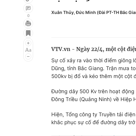
Xuân Thủy, Đức Minh (Đài PT-TH Bắc Gia
0
Giải trí
Đời sống
Điện ảnh
Du lịch
VTV.vn - Ngày 22/4, một cột điện
Âm nhạc
Làm đẹp
Sự cố xảy ra vào thời điểm giông 
Sao
Chất lượng cuộc sốn
Dũng, tỉnh Bắc Giang. Trận mưa t
500kv bị đổ và kéo thêm một cột đ
Đường dây 500 Kv trên hoạt động 
Đông Triều (Quảng Ninh) về Hiệp 
Hiện, Tổng công ty Truyền tải điệ
khắc phục sự cố để đường dây trở 