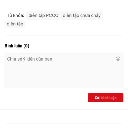
Từ khóa:
diễn tập PCCC
diễn tập chữa cháy
diễn tập
THỜI BÁO VTV
Bình luận
(
0
)
Theo dõi báo trên
Cơ quan chủ quản:
Đài Truyền hình Việt Nam
Cơ quan báo chí:
Thời báo VTV
Giấy phép hoạt động báo in và báo điện tử số 483/GP-BTTTT
cấp ngày 29/12/2023
Gửi bình luận
Tổng Biên tập:
Vũ Thanh Thủy
Phó Tổng Biên tập:
Nguyễn Thị Mỹ Hạnh, Phạm Quốc Thắng,
Nguyễn Trọng Ninh
Tổng đài VTV:
024.38 355 931 - 024.38 355 932