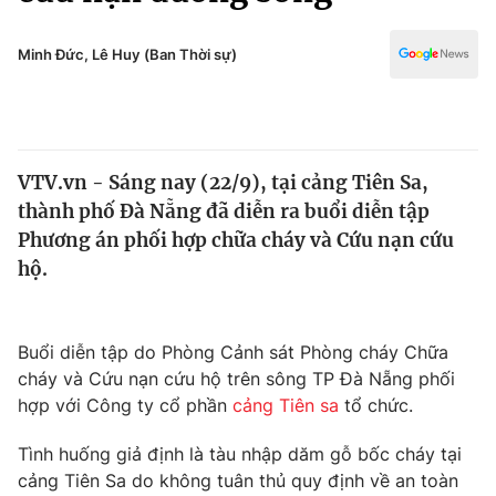
Chính trị
Truyền hình
Văn hóa - Giải trí
Minh Đức, Lê Huy (Ban Thời sự)
Xã hội
Y tế
Đời sống
Pháp luật
Công nghệ
Giáo dục
VTV.vn - Sáng nay (22/9), tại cảng Tiên Sa,
Y tế
thành phố Đà Nẵng đã diễn ra buổi diễn tập
Phương án phối hợp chữa cháy và Cứu nạn cứu
Thế giới
hộ.
Tin tức
Kinh tế
Buổi diễn tập do Phòng Cảnh sát Phòng cháy Chữa
Thế giới đó đây
Tài chính
cháy và Cứu nạn cứu hộ trên sông TP Đà Nẵng phối
Dữ liệu và đời sống
Câu chuyện quốc tế
hợp với Công ty cổ phần
cảng Tiên sa
tổ chức.
Thị trường
Tình huống giả định là tàu nhập dăm gỗ bốc cháy tại
Truyền hình
Góc doanh nghiệp
cảng Tiên Sa do không tuân thủ quy định về an toàn