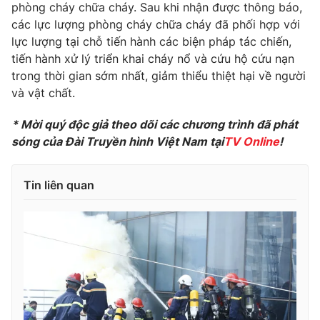
Phim VTV
phòng cháy chữa cháy. Sau khi nhận được thông báo,
Giải trí
các lực lượng phòng cháy chữa cháy đã phối hợp với
Hậu trường
lực lượng tại chỗ tiến hành các biện pháp tác chiến,
Điện ảnh
Đời sống
tiến hành xử lý triển khai cháy nổ và cứu hộ cứu nạn
Nhân vật
Âm nhạc
trong thời gian sớm nhất, giảm thiểu thiệt hại về người
Du lịch
Khán giả
và vật chất.
Giáo dục
Sao
Làm đẹp
Giải sao mai
* Mời quý độc giả theo dõi các chương trình đã phát
Tuyển sinh
Công nghệ
sóng của Đài Truyền hình Việt Nam tại
TV Online
!
Chất lượng cuộc sống
Học trực tuyến
Hitech Công nghệ tương lai
Giao lưu trực tuyến
Tin liên quan
Sản phẩm
Lịch phát sóng
Thị trường
Tư vấn
Chuyên mục khác
Emagazine
Podcast