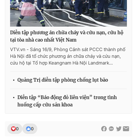
Photo
Infographic
Video
Shorts video
Diễn tập phương án chữa cháy và cứu nạn, cứu hộ
tại tòa nhà cao nhất Việt Nam
VTV Money
VTV Thể thao
VTV.vn - Sáng 16/9, Phòng Cảnh sát PCCC thành phố
Hà Nội đã tổ chức phương án chữa cháy và cứu nạn,
cứu hộ tại Tổ hợp Keangnam Hà Nội Landmark...
VTV Sức khoẻ
Bất động sản
Quảng Trị diễn tập phòng chống lụt bão
Thị trường 24h
Tấm lòng Việt
Diễn tập “Báo động đỏ liên viện” trong tình
VTV4
Vươn mình bằng AI
huống cấp cứu sản khoa
VTV9
VTV8
0
0
Liên hệ tòa soạn
English