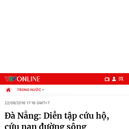
TRONG NƯỚC
Chính trị
22/09/2016 17:16 GMT+7
Xã hội
Đà Nẵng: Diễn tập cứu hộ,
Pháp luật
Chuyên mục
Kinh tế
cứu nạn đường sông
Thể thao