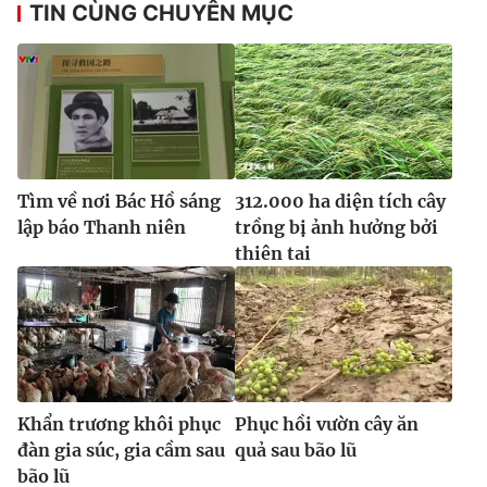
TIN CÙNG CHUYÊN MỤC
Ðiện thoại Thời báo VTV:
024.66 897 897
Email:
toasoan@vtv.vn
Liên hệ quảng cáo:
024-7300.7108
Tìm về nơi Bác Hồ sáng
312.000 ha diện tích cây
lập báo Thanh niên
trồng bị ảnh hưởng bởi
thiên tai
® Cấm sao chép dưới mọi hình thức nếu không có sự chấp
thuận bằng văn bản. Ghi rõ nguồn VTV.vn khi phát hành lại
Khẩn trương khôi phục
Phục hồi vườn cây ăn
thông tin từ website này.
đàn gia súc, gia cầm sau
quả sau bão lũ
bão lũ