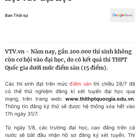
Chính trị
Truyền hình
Văn hóa - Giải trí
Ban Thời sự
Xã hội
Y tế
Đời sống
Pháp luật
Công nghệ
Giáo dục
VTV.vn - Năm nay, gần 200.000 thí sinh không
Y tế
còn cơ hội vào đại học, do có kết quả thi THPT
Quốc gia dưới mức điểm sàn (15 điểm).
Thế giới
Các thí sinh đạt trên mức
điểm sàn
thì chiều 28/7 đã
Tin tức
có thể thử nghiệm đăng kí xét tuyển đại học qua
Kinh tế
mạng, trên trang web:
www.thithptquocgia.edu.vn
.
Thế giới đó đây
Tài chính
Thông tin đăng ký thử sẽ được hệ thống xóa hết vào
Dữ liệu và đời sống
Câu chuyện quốc tế
17h ngày 31/7.
Thị trường
Từ ngày 1/8, các trường đại học, cao đẳng trên cả
Truyền hình
Góc doanh nghiệp
nước sẽ bắt đầu nhận hồ sơ đăng ký xét tuyển. Thí