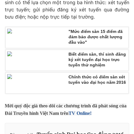
Phim VTV
sinh có thể lựa chọn một trong ba hình thức: xét tuyển
Giải trí
trực tuyến; gửi phiếu đăng ký xét tuyển qua đường
Hậu trường
bưu điện; hoặc nộp trực tiếp tại trường.
Điện ảnh
Đời sống
Nhân vật
Âm nhạc
"Mức điểm sàn 15 điểm đã
Du lịch
Khán giả
đảm bảo được chất lượng
Giáo dục
Sao
đầu vào"
Làm đẹp
Giải sao mai
Tuyển sinh
Biết điểm sàn, thí sinh đăng
Công nghệ
Chất lượng cuộc sống
ký xét tuyển đại học trực
Học trực tuyến
tuyến thử nghiệm
Hitech Công nghệ tương lai
Giao lưu trực tuyến
Chính thức có điểm sàn xét
Sản phẩm
tuyển vào đại học năm 2016
Lịch phát sóng
Thị trường
Mời quý độc giả theo dõi các chương trình đã phát sóng của
Tư vấn
Đài Truyền hình Việt Nam trên
TV Online!
Chuyên mục khác
Emagazine
Podcast