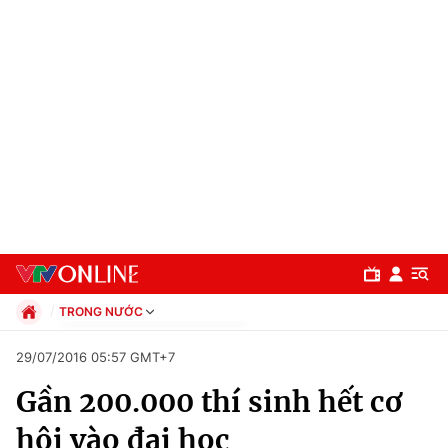
TRONG NƯỚC
Chính trị
29/07/2016 05:57 GMT+7
Xã hội
Gần 200.000 thí sinh hết cơ
Pháp luật
Chuyên mục
Kinh tế
hội vào đại học
Thể thao