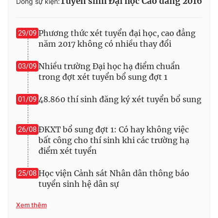
Tuyển sinh Đại học Cao đẳng 2016
Dòng sự kiện:
Photo
Infographic
Phương thức xét tuyển đại học, cao đẳng
29/09
Video
năm 2017 không có nhiều thay đổi
Shorts video
Nhiều trường Đại học hạ điểm chuẩn
03/09
VTV Money
VTV Thể thao
trong đợt xét tuyển bổ sung đợt 1
48.860 thí sinh đăng ký xét tuyển bổ sung
01/09
VTV Sức khoẻ
Bất động sản
Thị trường 24h
Tấm lòng Việt
ĐKXT bổ sung đợt 1: Có hay không việc
26/08
bất công cho thí sinh khi các trường hạ
điểm xét tuyển
VTV4
Vươn mình bằng AI
Học viện Cảnh sát Nhân dân thông báo
25/08
tuyển sinh hệ dân sự
VTV9
VTV8
Xem thêm
Liên hệ tòa soạn
English