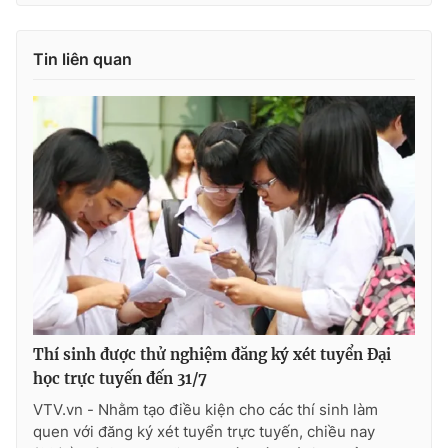
Tin liên quan
THỜI BÁO VTV
Theo dõi báo trên
Cơ quan chủ quản:
Đài Truyền hình Việt Nam
Cơ quan báo chí:
Thời báo VTV
Giấy phép hoạt động báo in và báo điện tử số 483/GP-BTTTT
cấp ngày 29/12/2023
Thí sinh được thử nghiệm đăng ký xét tuyển Đại
Tổng Biên tập:
Vũ Thanh Thủy
học trực tuyến đến 31/7
Phó Tổng Biên tập:
Nguyễn Thị Mỹ Hạnh, Phạm Quốc Thắng,
Nguyễn Trọng Ninh
VTV.vn - Nhằm tạo điều kiện cho các thí sinh làm
quen với đăng ký xét tuyển trực tuyến, chiều nay
Tổng đài VTV:
024.38 355 931 - 024.38 355 932