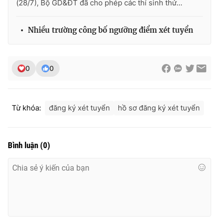
(28/7), Bộ GD&ĐT đã cho phép các thí sinh thử...
Ðiện thoại Thời báo VTV:
024.66 897 897
Email:
toasoan@vtv.vn
Nhiều trường công bố ngưỡng điểm xét tuyển
Liên hệ quảng cáo:
024-7300.7108
0
0
Từ khóa:
đăng ký xét tuyển
hồ sơ đăng ký xét tuyển
Bình luận
(
0
)
® Cấm sao chép dưới mọi hình thức nếu không có sự chấp
thuận bằng văn bản. Ghi rõ nguồn VTV.vn khi phát hành lại
thông tin từ website này.