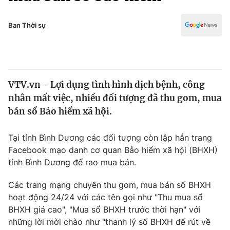
Chính trị
Truyền hình
Văn hóa - Giải trí
Ban Thời sự
Xã hội
Y tế
Đời sống
Pháp luật
Công nghệ
Giáo dục
VTV.vn - Lợi dụng tình hình dịch bệnh, công
Y tế
nhân mất việc, nhiều đối tượng đã thu gom, mua
bán sổ Bảo hiểm xã hội.
Thế giới
Tại tỉnh Bình Dương các đối tượng còn lập hẳn trang
Tin tức
Facebook mạo danh cơ quan Bảo hiểm xã hội (BHXH)
Kinh tế
tỉnh Bình Dương để rao mua bán.
Thế giới đó đây
Tài chính
Dữ liệu và đời sống
Câu chuyện quốc tế
Các trang mạng chuyên thu gom, mua bán sổ BHXH
Thị trường
hoạt động 24/24 với các tên gọi như "Thu mua sổ
BHXH giá cao", "Mua sổ BHXH trước thời hạn" với
Truyền hình
Góc doanh nghiệp
những lời mời chào như "thanh lý sổ BHXH để rút về