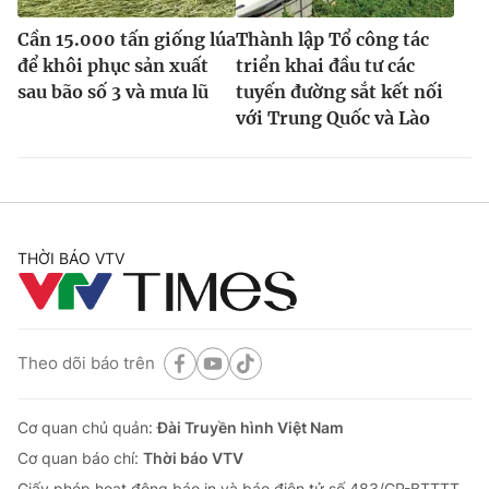
Cần 15.000 tấn giống lúa
Thành lập Tổ công tác
để khôi phục sản xuất
triển khai đầu tư các
sau bão số 3 và mưa lũ
tuyến đường sắt kết nối
với Trung Quốc và Lào
THỜI BÁO VTV
Theo dõi báo trên
Cơ quan chủ quản:
Đài Truyền hình Việt Nam
Cơ quan báo chí:
Thời báo VTV
Giấy phép hoạt động báo in và báo điện tử số 483/GP-BTTTT