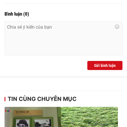
Bình luận
(
0
)
Gửi bình luận
TIN CÙNG CHUYÊN MỤC