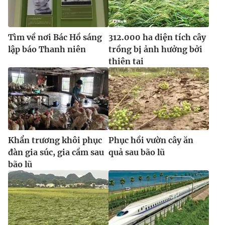
Tìm về nơi Bác Hồ sáng
312.000 ha diện tích cây
lập báo Thanh niên
trồng bị ảnh hưởng bởi
thiên tai
Khẩn trương khôi phục
Phục hồi vườn cây ăn
đàn gia súc, gia cầm sau
quả sau bão lũ
bão lũ