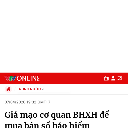
TRONG NƯỚC
Chính trị
07/04/2020 19:32 GMT+7
Xã hội
Giả mạo cơ quan BHXH để
Pháp luật
Chuyên mục
Kinh tế
mua bán sổ bảo hiểm
Thể thao