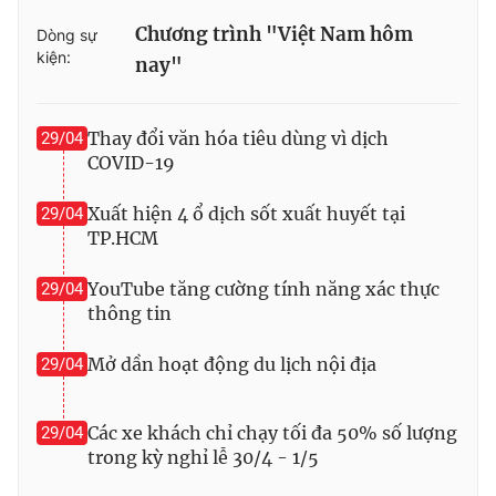
Chương trình "Việt Nam hôm
Photo
Infographic
Dòng sự
kiện:
nay"
Video
Shorts video
Thay đổi văn hóa tiêu dùng vì dịch
29/04
COVID-19
VTV Money
VTV Thể thao
Xuất hiện 4 ổ dịch sốt xuất huyết tại
29/04
VTV Sức khoẻ
Bất động sản
TP.HCM
YouTube tăng cường tính năng xác thực
29/04
Thị trường 24h
Tấm lòng Việt
thông tin
VTV4
Vươn mình bằng AI
Mở dần hoạt động du lịch nội địa
29/04
VTV9
VTV8
Các xe khách chỉ chạy tối đa 50% số lượng
29/04
trong kỳ nghỉ lễ 30/4 - 1/5
Liên hệ tòa soạn
English