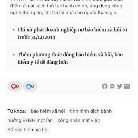
Ðiện thoại Thời báo VTV:
024.66 897 897
điện tử, cải cách thủ tục hành chính, ứng dụng công
Email:
toasoan@vtv.vn
nghệ thông tin, chi trả tại nhà cho người tham gia.
Liên hệ quảng cáo:
024-7300.7108
Chỉ xử phạt doanh nghiệp nợ bảo hiểm xã hội từ
trước 31/12/2019
Thêm phương thức đóng bảo hiểm xã hội, bảo
hiểm y tế dễ dàng hơn
0
0
® Cấm sao chép dưới mọi hình thức nếu không có sự chấp
Từ khóa:
bảo hiểm xã hội
tình hình dịch bệnh
thuận bằng văn bản. Ghi rõ nguồn VTV.vn khi phát hành lại
thông tin từ website này.
hưởng BHXH một lần
công nhân mất việc
Sổ bảo hiểm xã hội