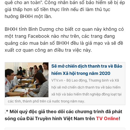
Phim VTV
quê cho an toàn". Công nhân bán sổ bảo hiểm sẽ bị ép
Giải trí
giá thấp hơn số tiền thực lĩnh nếu đi làm thủ tục
Hậu trường
hưởng BHXH một lần.
Điện ảnh
Đời sống
Nhân vật
BHXH tỉnh Bình Dương cho biết cơ quan này không có
Âm nhạc
Du lịch
một trang Facebook nào như trên, các trang đang
Khán giả
Giáo dục
Sao
quảng cáo mua bán sổ BHXH đều là giả mạo và sẽ đề
Làm đẹp
Giải sao mai
xuất cơ quan công an điều tra việc này.
Tuyển sinh
Công nghệ
Chất lượng cuộc sống
Học trực tuyến
Sẽ mở chiến dịch thanh tra về Bảo
Hitech Công nghệ tương lai
Giao lưu trực tuyến
hiểm Xã hội trong năm 2020
Sản phẩm
VTV.vn - Bộ Lao động, Thương binh và Xã
hội sẽ mở chiến dịch thanh tra về bảo hiểm
Lịch phát sóng
Thị trường
xã hội và bảo hiểm thất nghiệp đồng loạt tại
các tỉnh, thành phố trên cả nước trong năm nay.
Tư vấn
.
* Mời quý độc giả theo dõi các chương trình đã phát
Chuyên mục khác
sóng của Đài Truyền hình Việt Nam trên
TV Online
!
Emagazine
Podcast