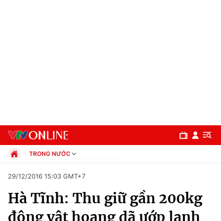
TRONG NƯỚC
Chính trị
29/12/2016 15:03 GMT+7
Xã hội
Hà Tĩnh: Thu giữ gần 200kg
Pháp luật
Chuyên mục
Kinh tế
động vật hoang dã ướp lạnh
Thể thao