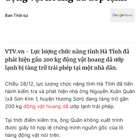
Chính trị
Truyền hình
Văn hóa - Giải trí
Ban Thời sự
Xã hội
Y tế
Đời sống
Pháp luật
Công nghệ
Giáo dục
VTV.vn - Lực lượng chức năng tỉnh Hà Tĩnh đã
Y tế
phát hiện gần 200 kg động vật hoang dã ướp
lạnh bị tàng trữ trái phép tại một nhà dân.
Thế giới
Chiều 28/12, lực lượng chức năng tỉnh Hà Tĩnh đã tiến
Tin tức
hành kiểm tra và phát hiện nhà ông Nguyễn Xuân Quân
Kinh tế
(xã Sơn Kim 1, huyện Hương Sơn) đang tàng trữ gần
Thế giới đó đây
Tài chính
200 kg
động vật hoang dã
ướp lạnh trái phép.
Dữ liệu và đời sống
Câu chuyện quốc tế
Thị trường
Tại thời điểm kiểm tra, ông Quân không xuất trình
được giấy tờ hợp lệ chứng minh nguồn gốc của lô
Truyền hình
Góc doanh nghiệp
hàng động vật nói trên.