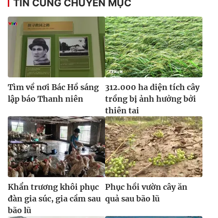
TIN CÙNG CHUYÊN MỤC
Ðiện thoại Thời báo VTV:
024.66 897 897
Email:
toasoan@vtv.vn
Liên hệ quảng cáo:
024-7300.7108
Tìm về nơi Bác Hồ sáng
312.000 ha diện tích cây
lập báo Thanh niên
trồng bị ảnh hưởng bởi
thiên tai
® Cấm sao chép dưới mọi hình thức nếu không có sự chấp
thuận bằng văn bản. Ghi rõ nguồn VTV.vn khi phát hành lại
Khẩn trương khôi phục
Phục hồi vườn cây ăn
thông tin từ website này.
đàn gia súc, gia cầm sau
quả sau bão lũ
bão lũ