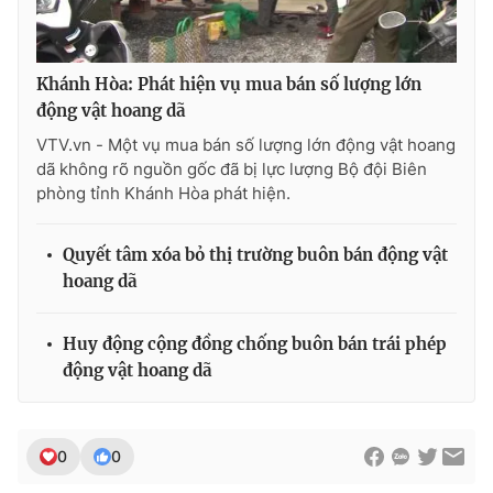
Photo
Infographic
Khánh Hòa: Phát hiện vụ mua bán số lượng lớn
Video
Shorts video
động vật hoang dã
VTV.vn - Một vụ mua bán số lượng lớn động vật hoang
VTV Money
VTV Thể thao
dã không rõ nguồn gốc đã bị lực lượng Bộ đội Biên
phòng tỉnh Khánh Hòa phát hiện.
VTV Sức khoẻ
Bất động sản
Quyết tâm xóa bỏ thị trường buôn bán động vật
hoang dã
Thị trường 24h
Tấm lòng Việt
Huy động cộng đồng chống buôn bán trái phép
VTV4
Vươn mình bằng AI
động vật hoang dã
VTV9
VTV8
0
0
Liên hệ tòa soạn
English