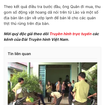
Phim VTV
Giải trí
Theo kết quả điều tra bước đầu, ông Quân đi mua, thu
Hậu trường
gom số động vật hoang dã nói trên từ Lào và một số
Điện ảnh
địa bàn lân cận về ướp lạnh để bán lẻ cho các quán
Đời sống
Nhân vật
thịt thú rừng trên địa bàn.
Âm nhạc
Du lịch
Khán giả
Giáo dục
Sao
Mời quý độc giả theo dõi
Truyền hình trực tuyến
các
Làm đẹp
Giải sao mai
kênh của Đài Truyền hình Việt Nam.
Tuyển sinh
Công nghệ
Chất lượng cuộc sống
Học trực tuyến
Tin liên quan
Hitech Công nghệ tương lai
Giao lưu trực tuyến
Sản phẩm
Lịch phát sóng
Thị trường
Tư vấn
Chuyên mục khác
Emagazine
Podcast