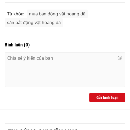
Từ khóa:
mua bán động vật hoang dã
săn bắt động vật hoang dã
THỜI BÁO VTV
Bình luận
(
0
)
Theo dõi báo trên
Cơ quan chủ quản:
Đài Truyền hình Việt Nam
Cơ quan báo chí:
Thời báo VTV
Giấy phép hoạt động báo in và báo điện tử số 483/GP-BTTTT
cấp ngày 29/12/2023
Gửi bình luận
Tổng Biên tập:
Vũ Thanh Thủy
Phó Tổng Biên tập:
Nguyễn Thị Mỹ Hạnh, Phạm Quốc Thắng,
Nguyễn Trọng Ninh
Tổng đài VTV:
024.38 355 931 - 024.38 355 932