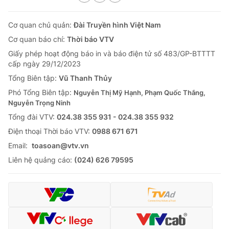
Cơ quan chủ quản:
Đài Truyền hình Việt Nam
Cơ quan báo chí:
Thời báo VTV
Giấy phép hoạt động báo in và báo điện tử số 483/GP-BTTTT
cấp ngày 29/12/2023
Tổng Biên tập:
Vũ Thanh Thủy
Phó Tổng Biên tập:
Nguyễn Thị Mỹ Hạnh, Phạm Quốc Thắng,
Nguyễn Trọng Ninh
Tổng đài VTV:
024.38 355 931 - 024.38 355 932
Ðiện thoại Thời báo VTV:
0988 671 671
Email:
toasoan@vtv.vn
Liên hệ quảng cáo:
(024) 626 79595