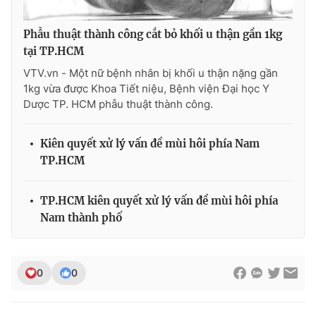
Ðiện thoại Thời báo VTV:
024.66 897 897
Email:
toasoan@vtv.vn
Phẫu thuật thành công cắt bỏ khối u thận gần 1kg
Liên hệ quảng cáo:
024-7300.7108
tại TP.HCM
VTV.vn - Một nữ bệnh nhân bị khối u thận nặng gần
1kg vừa được Khoa Tiết niệu, Bệnh viện Đại học Y
Dược TP. HCM phẫu thuật thành công.
Kiên quyết xử lý vấn đề mùi hôi phía Nam
TP.HCM
TP.HCM kiên quyết xử lý vấn đề mùi hôi phía
Nam thành phố
® Cấm sao chép dưới mọi hình thức nếu không có sự chấp
thuận bằng văn bản. Ghi rõ nguồn VTV.vn khi phát hành lại
0
0
thông tin từ website này.