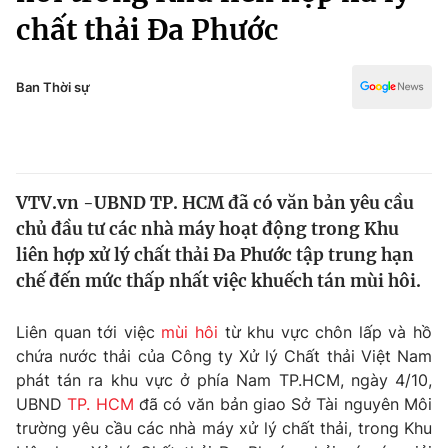
Chính trị
chất thải Đa Phước
Truyền hình
Văn hóa - Giải trí
Xã hội
Y tế
Ban Thời sự
Đời sống
Pháp luật
Công nghệ
Giáo dục
Y tế
VTV.vn -UBND TP. HCM đã có văn bản yêu cầu
chủ đầu tư các nhà máy hoạt động trong Khu
Thế giới
liên hợp xử lý chất thải Đa Phước tập trung hạn
Tin tức
chế đến mức thấp nhất việc khuếch tán mùi hôi.
Kinh tế
Thế giới đó đây
Liên quan tới việc
mùi hôi
từ khu vực chôn lấp và hồ
Tài chính
Dữ liệu và đời sống
chứa nước thải của Công ty Xử lý Chất thải Việt Nam
Câu chuyện quốc tế
Thị trường
phát tán ra khu vực ở phía Nam TP.HCM, ngày 4/10,
UBND
TP. HCM
đã có văn bản giao Sở Tài nguyên Môi
Truyền hình
Góc doanh nghiệp
trường yêu cầu các nhà máy xử lý chất thải, trong Khu