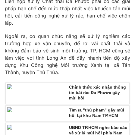
Liên hợp Xử lý Chất thải Đa Phước phải có các giải
Phim VTV
Giải trí
pháp hạn chế đến mức thấp nhất việc khuếch tán mùi
Hậu trường
hôi, cải tiến công nghệ xử lý rác, hạn chế việc chôn
Điện ảnh
lấp.
Đời sống
Nhân vật
Âm nhạc
Ngoài ra, cơ quan chức năng sẽ xử lý nghiêm các
Du lịch
Khán giả
Giáo dục
Sao
trường hợp xe vận chuyển, để rơi vãi chất thải và
Làm đẹp
Giải sao mai
không đảm bảo vệ sinh môi trường. TP. HCM cũng sẽ
Tuyển sinh
làm việc với tỉnh Long An để đẩy nhanh tiến độ xây
Công nghệ
Chất lượng cuộc sống
dựng Khu Công nghệ Môi trường Xanh tại xã Tân
Học trực tuyến
Hitech Công nghệ tương lai
Thành, huyện Thủ Thừa.
Giao lưu trực tuyến
Sản phẩm
Chính thức xác nhận thông
tin bãi rác Đa Phước gây
Lịch phát sóng
Thị trường
mùi hôi
Tư vấn
Tìm ra "thủ phạm" gây mùi
hôi tại khu Nam TP.HCM
Chuyên mục khác
Emagazine
Podcast
UBND TP.HCM nghe báo cáo
về xử lý mùi hôi phía Nam