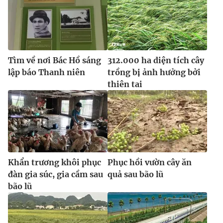
Tìm về nơi Bác Hồ sáng
312.000 ha diện tích cây
lập báo Thanh niên
trồng bị ảnh hưởng bởi
thiên tai
Khẩn trương khôi phục
Phục hồi vườn cây ăn
đàn gia súc, gia cầm sau
quả sau bão lũ
bão lũ