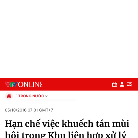
TRONG NƯỚC
Chính trị
05/10/2016 07:01 GMT+7
Xã hội
Hạn chế việc khuếch tán mùi
Pháp luật
Chuyên mục
Kinh tế
hôi trong Khu liên hợp xử lý
Thể thao