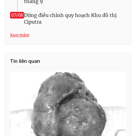
tháng 9
Dừng điều chỉnh quy hoạch Khu đô thị
07/08
Ciputra
THỜI BÁO VTV
Xem thêm
Theo dõi báo trên
Tin liên quan
Cơ quan chủ quản:
Đài Truyền hình Việt Nam
Cơ quan báo chí:
Thời báo VTV
Giấy phép hoạt động báo in và báo điện tử số 483/GP-BTTTT
cấp ngày 29/12/2023
Tổng Biên tập:
Vũ Thanh Thủy
Phó Tổng Biên tập:
Nguyễn Thị Mỹ Hạnh, Phạm Quốc Thắng,
Nguyễn Trọng Ninh
Tổng đài VTV:
024.38 355 931 - 024.38 355 932