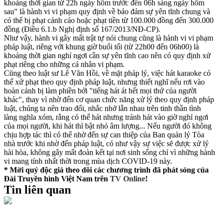
khoảng thời gian từ 22h ngày hôm trước đến 06h sáng ngày hôm
sau" là hành vi vi phạm quy định về bảo đảm sự yên tĩnh chung và
có thể bị phạt cảnh cáo hoặc phạt tiền từ 100.000 đồng đến 300.000
đồng (Điều 6.1.b Nghị định số 167/2013/NĐ-CP).
Như vậy, hành vi gây mất trật tự nói chung cũng là hành vi vi phạm
pháp luật, riêng với khung giờ buổi tối (từ 22h00 đến 06h00) là
khoảng thời gian nghỉ ngơi cần sự yên tĩnh cao nên có quy định xử
phạt riêng cho những cá nhân vi phạm.
Cũng theo luật sư Lê Văn Hồi, về mặt pháp lý, việc hát karaoke có
thể xử phạt theo quy định pháp luật, nhưng thiết nghĩ nếu rơi vào
hoàn cảnh bị làm phiền bởi "tiếng hát át hết mọi thứ của người
khác", thay vì nhờ đến cơ quan chức năng xử lý theo quy định pháp
luật, chúng ta nên trao đổi, nhắc nhở lẫn nhau trên tinh thần tình
làng nghĩa xóm, rằng có thể hát nhưng tránh hát vào giờ nghỉ ngơi
của mọi người, khi hát thì bật nhỏ âm lượng... Nếu người đó không
chịu hợp tác thì có thể nhờ đến sự can thiệp của Ban quản lý Tòa
nhà trước khi nhờ đến pháp luật, có như vậy sự việc sẽ được xử lý
hài hòa, không gây mất đoàn kết tại nơi sinh sống chỉ vì những hành
vi mang tính nhất thời trong mùa dịch COVID-19 này.
* Mời quý độc giả theo dõi các chương trình đã phát sóng của
Đài Truyền hình Việt Nam trên
TV Online
!
Tin liên quan