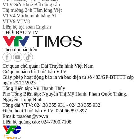
VTV Sức khoẻ
Bất động sản
Thị trường 24h
Tấm lòng Việt
VTV4
Vươn mình bằng AI
VTV9
VTV8
Liên hệ tòa soạn
English
THỜI BÁO VTV
Theo dõi báo trên
Cơ quan chủ quản:
Đài Truyền hình Việt Nam
Cơ quan báo chí:
Thời báo VTV
Giấy phép hoạt động báo in và báo điện tử số 483/GP-BTTTT cấp
ngày 29/12/2023
Tổng Biên tập:
Vũ Thanh Thủy
Phó Tổng Biên tập:
Nguyễn Thị Mỹ Hạnh, Phạm Quốc Thắng,
Nguyễn Trọng Ninh
Tổng đài VTV:
024.38 355 931 - 024.38 355 932
Ðiện thoại Thời báo VTV:
024.66 897 897
Email:
toasoan@vtv.vn
Liên hệ quảng cáo:
024-7300.7108