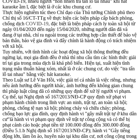
COVID-19, nhiều người “hồn nhiên tra tấn lỗ tai nhau” khi hát
karaoke ầm ĩ, đặc biệt là ở các khu chung cư.
Thực hiện nghiêm túc theo Chỉ đạo của Thủ tướng Chính phủ theo
Chỉ thị số 16/CT-TTg về thực hiện các biện pháp cấp bách phòng,
chống dịch
COVID-19
, đặc biệt là biện pháp cách ly toàn xã hội từ
ngày 01/04/2020 đến ngày 15/04/2020, những người dân đã và
đang ở tại nhà, chỉ ra ngoài trong các trường hợp cần thiết để bảo vệ
bản thân, bảo vệ gia đình và đấy chính là hành động có trách nhiệm
với xã hội.
Tuy nhiên, với tình hình các hoạt động xã hội thông thường đều
ngừng lại, mọi gia đình đều ở nhà thì nhu cầu tìm các hình thức giải
trí tại gia trong mùa dịch là khá phổ biến. Hiện tại, xuất hiện tình
trạng mâu thuẫn hàng xóm, nhất là ở các chung cư, do việc "tra tấn
lỗ tai nhau" bằng việc hát karaoke.
Theo Luật sư Lê Văn Hồi, việc giải trí cá nhân là việc riêng, nhưng
nếu ảnh hưởng đến người khác, ảnh hưởng đến không gian chung
thì pháp luật cũng đã có những quy định để xử lý người vi phạm.
Cụ thể, tại Nghị định số 167/2013/NĐ-CP quy định xử phạt vi
phạm hành chính trong lĩnh vực an ninh, trật tự, an toàn xã hội;
phòng, chống tệ nạn xã hội; phòng cháy và chữa cháy; phòng,
chống bạo lực gia đình, quy định hành vi "gây mất trật tự ở khu dân
cư"là hành vi vi phạm quy định về trật tự công cộng và có thể bị
phạt cảnh cáo hoặc phạt tiền từ 100.000 đồng đến 300.000 đồng
(Điều 5.1.b Nghị định số 167/2013/NĐ-CP); hành vi "Gây tiếng
động lớn, làm ồn ào, huyên náo tại khu dân cư, nơi công cộng trong