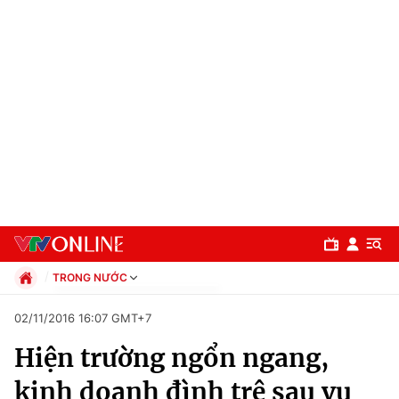
TRONG NƯỚC
Chính trị
02/11/2016 16:07 GMT+7
Xã hội
Hiện trường ngổn ngang,
Pháp luật
Chuyên mục
Kinh tế
kinh doanh đình trệ sau vụ
Thể thao