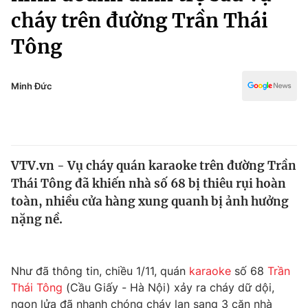
Chính trị
cháy trên đường Trần Thái
Truyền hình
Văn hóa - Giải trí
Tông
Xã hội
Y tế
Đời sống
Pháp luật
Minh Đức
Công nghệ
Giáo dục
Y tế
Thế giới
VTV.vn - Vụ cháy quán karaoke trên đường Trần
Thái Tông đã khiến nhà số 68 bị thiêu rụi hoàn
Tin tức
toàn, nhiều cửa hàng xung quanh bị ảnh hưởng
Kinh tế
nặng nề.
Thế giới đó đây
Tài chính
Dữ liệu và đời sống
Câu chuyện quốc tế
Thị trường
Như đã thông tin, chiều 1/11, quán
karaoke
số 68
Trần
Truyền hình
Góc doanh nghiệp
Thái Tông
(Cầu Giấy - Hà Nội) xảy ra cháy dữ dội,
ngọn lửa đã nhanh chóng cháy lan sang 3 căn nhà