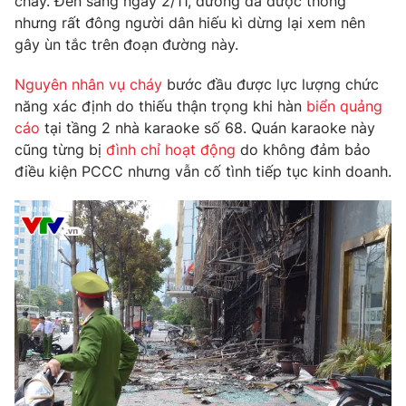
cháy. Đến sáng ngày 2/11, đường đã được thông
nhưng rất đông người dân hiếu kì dừng lại xem nên
Photo
Infographic
gây ùn tắc trên đoạn đường này.
Video
Shorts video
Nguyên nhân vụ cháy
bước đầu được lực lượng chức
năng xác định do thiếu thận trọng khi hàn
biển quảng
cáo
tại tầng 2 nhà karaoke số 68. Quán karaoke này
VTV Money
VTV Thể thao
cũng từng bị
đình chỉ hoạt động
do không đảm bảo
điều kiện PCCC nhưng vẫn cố tình tiếp tục kinh doanh.
VTV Sức khoẻ
Bất động sản
Thị trường 24h
Tấm lòng Việt
VTV4
Vươn mình bằng AI
VTV9
VTV8
Liên hệ tòa soạn
English