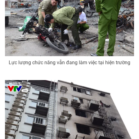
Ðiện thoại Thời báo VTV:
024.66 897 897
Email:
toasoan@vtv.vn
Liên hệ quảng cáo:
024-7300.7108
Lực lượng chức năng vẫn đang làm việc tại hiện trường
® Cấm sao chép dưới mọi hình thức nếu không có sự chấp
thuận bằng văn bản. Ghi rõ nguồn VTV.vn khi phát hành lại
thông tin từ website này.