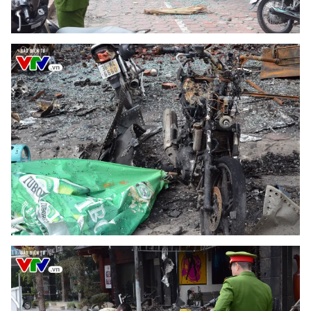
THỜI BÁO VTV
Theo dõi báo trên
Cơ quan chủ quản:
Đài Truyền hình Việt Nam
Cơ quan báo chí:
Thời báo VTV
Giấy phép hoạt động báo in và báo điện tử số 483/GP-BTTTT
cấp ngày 29/12/2023
Tổng Biên tập:
Vũ Thanh Thủy
Phó Tổng Biên tập:
Nguyễn Thị Mỹ Hạnh, Phạm Quốc Thắng,
Nguyễn Trọng Ninh
Tổng đài VTV:
024.38 355 931 - 024.38 355 932