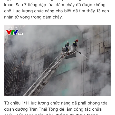
Phim VTV
khác. Sau 7 tiếng dập lửa, đám cháy đã được khống
Giải trí
chế. Lực lượng chức năng cho biết đã tìm thấy 13 nạn
Hậu trường
Điện ảnh
nhân tử vong trong đám cháy.
Đời sống
Nhân vật
Âm nhạc
Du lịch
Khán giả
Giáo dục
Sao
Làm đẹp
Giải sao mai
Tuyển sinh
Công nghệ
Chất lượng cuộc sống
Học trực tuyến
Hitech Công nghệ tương lai
Giao lưu trực tuyến
Sản phẩm
Lịch phát sóng
Thị trường
Tư vấn
Chuyên mục khác
Từ chiều 1/11, lực lượng chức năng đã phải phong tỏa
Emagazine
Podcast
đoạn đường Trần Thái Tông để làm công tác chữa