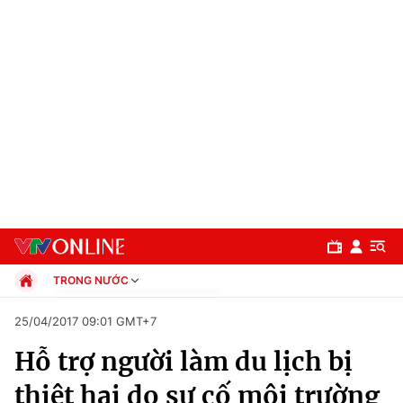
TRONG NƯỚC
Chính trị
25/04/2017 09:01 GMT+7
Xã hội
Hỗ trợ người làm du lịch bị
Pháp luật
Chuyên mục
Kinh tế
thiệt hại do sự cố môi trường
Thể thao