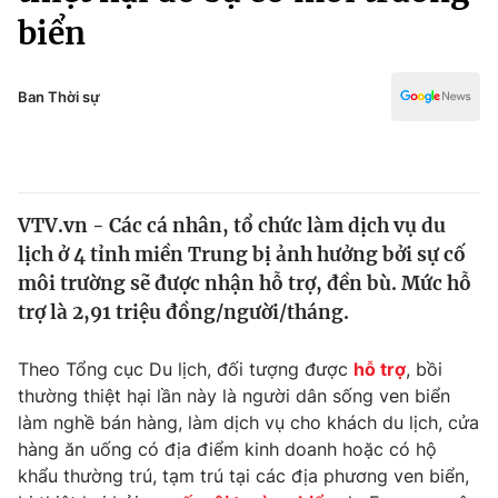
Chính trị
biển
Truyền hình
Văn hóa - Giải trí
Xã hội
Y tế
Ban Thời sự
Đời sống
Pháp luật
Công nghệ
Giáo dục
Y tế
VTV.vn - Các cá nhân, tổ chức làm dịch vụ du
lịch ở 4 tỉnh miền Trung bị ảnh hưởng bởi sự cố
Thế giới
môi trường sẽ được nhận hỗ trợ, đền bù. Mức hỗ
Tin tức
trợ là 2,91 triệu đồng/người/tháng.
Kinh tế
Thế giới đó đây
Theo Tổng cục Du lịch, đối tượng được
hỗ trợ
, bồi
Tài chính
Dữ liệu và đời sống
thường thiệt hại lần này là người dân sống ven biển
Câu chuyện quốc tế
Thị trường
làm nghề bán hàng, làm dịch vụ cho khách du lịch, cửa
hàng ăn uống có địa điểm kinh doanh hoặc có hộ
Truyền hình
Góc doanh nghiệp
khẩu thường trú, tạm trú tại các địa phương ven biển,