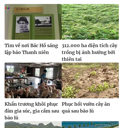
Ðiện thoại Thời báo VTV:
024.66 897 897
Email:
toasoan@vtv.vn
Liên hệ quảng cáo:
024-7300.7108
Tìm về nơi Bác Hồ sáng
312.000 ha diện tích cây
lập báo Thanh niên
trồng bị ảnh hưởng bởi
thiên tai
® Cấm sao chép dưới mọi hình thức nếu không có sự chấp
Khẩn trương khôi phục
Phục hồi vườn cây ăn
thuận bằng văn bản. Ghi rõ nguồn VTV.vn khi phát hành lại
đàn gia súc, gia cầm sau
quả sau bão lũ
thông tin từ website này.
bão lũ