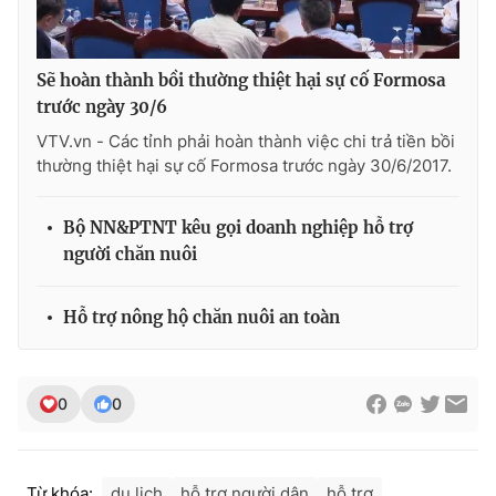
Photo
Infographic
Sẽ hoàn thành bồi thường thiệt hại sự cố Formosa
Video
Shorts video
trước ngày 30/6
VTV.vn - Các tỉnh phải hoàn thành việc chi trả tiền bồi
VTV Money
VTV Thể thao
thường thiệt hại sự cố Formosa trước ngày 30/6/2017.
Bộ NN&PTNT kêu gọi doanh nghiệp hỗ trợ
VTV Sức khoẻ
Bất động sản
người chăn nuôi
Thị trường 24h
Tấm lòng Việt
Hỗ trợ nông hộ chăn nuôi an toàn
VTV4
Vươn mình bằng AI
0
0
VTV9
VTV8
Liên hệ tòa soạn
English
Từ khóa:
du lịch
hỗ trợ người dân
hỗ trợ