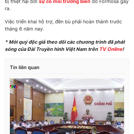
bị thiệt hại bởi
sự cố môi trường biển
do Formosa gây
Phim VTV
Giải trí
ra.
Hậu trường
Điện ảnh
Việc triển khai hỗ trợ, đền bù phải hoàn thành trước
Đời sống
Nhân vật
tháng 6 năm nay.
Âm nhạc
Du lịch
Khán giả
Giáo dục
* Mời quý độc giả theo dõi các chương trình đã phát
Sao
Làm đẹp
sóng của Đài Truyền hình Việt Nam trên
TV Online
!
Giải sao mai
Tuyển sinh
Công nghệ
Chất lượng cuộc sống
Học trực tuyến
Tin liên quan
Hitech Công nghệ tương lai
Giao lưu trực tuyến
Sản phẩm
Lịch phát sóng
Thị trường
Tư vấn
Chuyên mục khác
Emagazine
Podcast