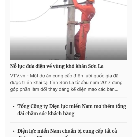
THỜI BÁO VTV
Theo dõi báo trên
Nỗ lực đưa điện về vùng khó khăn Sơn La
VTV.vn - Một dự án cung cấp điện lưới quốc gia đã
Cơ quan chủ quản:
Đài Truyền hình Việt Nam
được triển khai tại tỉnh Sơn La từ đầu năm 2017 đang
Cơ quan báo chí:
Thời báo VTV
góp phần làm đổi thay đáng kể diện mạo các bản...
Giấy phép hoạt động báo in và báo điện tử số 483/GP-BTTTT
cấp ngày 29/12/2023
Tổng Công ty Điện lực miền Nam mở thêm tổng
Tổng Biên tập:
Vũ Thanh Thủy
đài chăm sóc khách hàng
Phó Tổng Biên tập:
Nguyễn Thị Mỹ Hạnh, Phạm Quốc Thắng,
Nguyễn Trọng Ninh
Điện lực miền Nam chuẩn bị cung cấp tất cả
Tổng đài VTV:
024.38 355 931 - 024.38 355 932