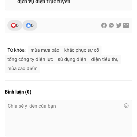
dịch vụ điện trực tuyến
Ðiện thoại Thời báo VTV:
024.66 897 897
Email:
toasoan@vtv.vn
Liên hệ quảng cáo:
024-7300.7108
0
0
Từ khóa:
mùa mưa bão
khắc phục sự cố
tổng công ty điện lực
sử dụng điện
điện tiêu thụ
mùa cao điểm
Bình luận
(
0
)
® Cấm sao chép dưới mọi hình thức nếu không có sự chấp
thuận bằng văn bản. Ghi rõ nguồn VTV.vn khi phát hành lại
thông tin từ website này.