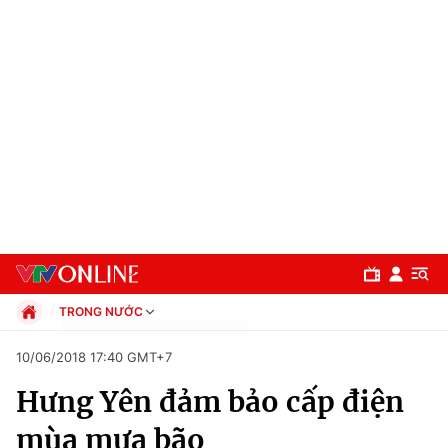
TRONG NƯỚC
Chính trị
10/06/2018 17:40 GMT+7
Xã hội
Hưng Yên đảm bảo cấp điện
Pháp luật
Chuyên mục
Kinh tế
mùa mưa bão
Thể thao