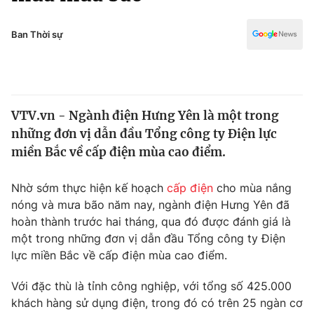
Chính trị
Truyền hình
Văn hóa - Giải trí
Ban Thời sự
Xã hội
Y tế
Đời sống
Pháp luật
Công nghệ
Giáo dục
VTV.vn - Ngành điện Hưng Yên là một trong
Y tế
những đơn vị dẫn đầu Tổng công ty Điện lực
miền Bắc về cấp điện mùa cao điểm.
Thế giới
Nhờ sớm thực hiện kế hoạch
cấp điện
cho mùa nắng
Tin tức
nóng và mưa bão năm nay, ngành điện Hưng Yên đã
Kinh tế
hoàn thành trước hai tháng, qua đó được đánh giá là
Thế giới đó đây
Tài chính
một trong những đơn vị dẫn đầu Tổng công ty Điện
Dữ liệu và đời sống
Câu chuyện quốc tế
lực miền Bắc về cấp điện mùa cao điểm.
Thị trường
Với đặc thù là tỉnh công nghiệp, với tổng số 425.000
Truyền hình
Góc doanh nghiệp
khách hàng sử dụng điện, trong đó có trên 25 ngàn cơ