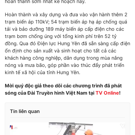
hoàn thành sớm nhất kế hoạch này.
Photo
Infographic
Hoàn thành và xây dựng và đưa vào vận hành thêm 2
trạm biến áp 110kV; 54 trạm biến áp hạ áp chống quá
Video
Shorts video
tải và bảo dưỡng 189 máy biến áp cấp điện cho các
trạm bơm chống úng với tổng kinh phí trên 52 tỷ
đồng. Qua đó Điện lực Hưng Yên đã sẵn sàng cấp điện
VTV Money
VTV Thể thao
ổn định cho sản xuất và sinh hoạt cho tất cả các
khách hàng công nghiệp, dân dụng trong mùa nắng
VTV Sức khoẻ
Bất động sản
nóng và mưa bão, góp phần vào thúc đẩy phát triển
kinh tế xã hội của tỉnh Hưng Yên.
Thị trường 24h
Tấm lòng Việt
Mời quý độc giả theo dõi các chương trình đã phát
sóng của Đài Truyền hình Việt Nam tại
TV Online
!
VTV4
Vươn mình bằng AI
Tin liên quan
VTV9
VTV8
Liên hệ tòa soạn
English