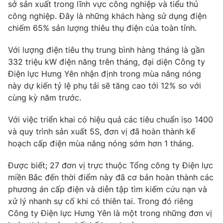
Phim VTV
sở sản xuất trong lĩnh vực công nghiệp và tiểu thủ
Giải trí
công nghiệp. Đây là những khách hàng sử dụng điện
Hậu trường
chiếm 65% sản lượng thiêu thụ điện của toàn tỉnh.
Điện ảnh
Đời sống
Nhân vật
Với lượng điện tiêu thụ trung bình hàng tháng là gần
Âm nhạc
Du lịch
332 triệu kW điện năng trên tháng, đại diện Công ty
Khán giả
Giáo dục
Sao
Điện lực Hưng Yên nhận định trong mùa nắng nóng
Làm đẹp
Giải sao mai
này dự kiến tỷ lệ phụ tải sẽ tăng cao tới 12% so với
Tuyển sinh
Công nghệ
cùng kỳ năm trước.
Chất lượng cuộc sống
Học trực tuyến
Hitech Công nghệ tương lai
Với việc triển khai có hiệu quả các tiêu chuẩn iso 1400
Giao lưu trực tuyến
và quy trình sản xuất 5S, đơn vị đã hoàn thành kế
Sản phẩm
hoạch cấp điện mùa nắng nóng sớm hơn 1 tháng.
Lịch phát sóng
Thị trường
Được biết; 27 đơn vị trực thuộc Tổng công ty Điện lực
miền Bắc đến thời điểm này đã cơ bản hoàn thành các
Tư vấn
phương án cấp điện và diễn tập tìm kiếm cứu nạn và
Chuyên mục khác
xử lý nhanh sự cố khi có thiên tai. Trong đó riêng
Emagazine
Podcast
Công ty Điện lực Hưng Yên là một trong những đơn vị