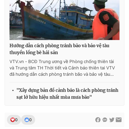
Photo
Infographic
Video
Shorts video
VTV Money
VTV Thể thao
Hướng dẫn cách phòng tránh bão và bảo vệ tàu
thuyền lồng bè hải sản
VTV Sức khoẻ
Bất động sản
VTV.vn - BCĐ Trung ương về Phòng chống thiên tài
và Trung tâm TH Thời tiết và Cảnh báo thiên tai VTV
đã hướng dẫn cách phòng tránh bão và bảo vệ tàu...
Thị trường 24h
Tấm lòng Việt
"Xây dựng bản đồ cảnh báo là cách phòng tránh
VTV4
Vươn mình bằng AI
sạt lở hữu hiệu nhất mùa mưa bão"
VTV9
VTV8
0
0
Liên hệ tòa soạn
English