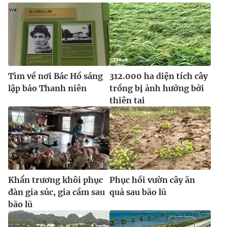
Ðiện thoại Thời báo VTV:
024.66 897 897
Email:
toasoan@vtv.vn
Liên hệ quảng cáo:
024-7300.7108
Tìm về nơi Bác Hồ sáng
312.000 ha diện tích cây
lập báo Thanh niên
trồng bị ảnh hưởng bởi
thiên tai
® Cấm sao chép dưới mọi hình thức nếu không có sự chấp
Khẩn trương khôi phục
Phục hồi vườn cây ăn
thuận bằng văn bản. Ghi rõ nguồn VTV.vn khi phát hành lại
đàn gia súc, gia cầm sau
quả sau bão lũ
thông tin từ website này.
bão lũ