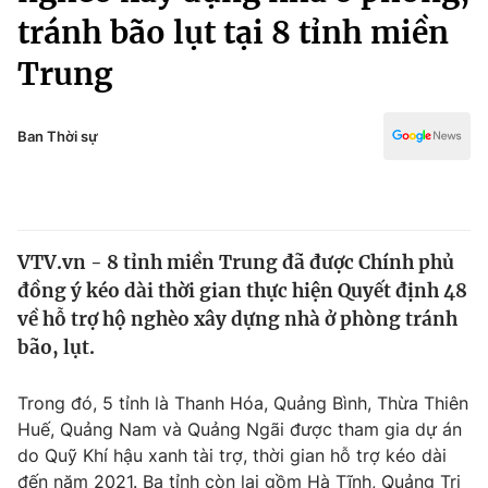
Chính trị
tránh bão lụt tại 8 tỉnh miền
Truyền hình
Văn hóa - Giải trí
Trung
Xã hội
Y tế
Đời sống
Pháp luật
Ban Thời sự
Công nghệ
Giáo dục
Y tế
Thế giới
VTV.vn - 8 tỉnh miền Trung đã được Chính phủ
đồng ý kéo dài thời gian thực hiện Quyết định 48
Tin tức
về hỗ trợ hộ nghèo xây dựng nhà ở phòng tránh
Kinh tế
bão, lụt.
Thế giới đó đây
Tài chính
Dữ liệu và đời sống
Câu chuyện quốc tế
Trong đó, 5 tỉnh là Thanh Hóa, Quảng Bình, Thừa Thiên
Thị trường
Huế, Quảng Nam và Quảng Ngãi được tham gia dự án
Truyền hình
Góc doanh nghiệp
do Quỹ Khí hậu xanh tài trợ, thời gian hỗ trợ kéo dài
đến năm 2021. Ba tỉnh còn lại gồm Hà Tĩnh, Quảng Trị