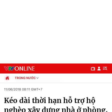
TRONG NƯỚC
Chính trị
11/06/2018 08:11 GMT+7
Xã hội
Kéo dài thời hạn hỗ trợ hộ
Pháp luật
Chuyên mục
Kinh tế
nghèo xây dựng nhà ở phòng,
Thể thao