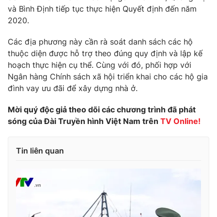
Phim VTV
và Bình Định tiếp tục thực hiện Quyết định đến năm
Giải trí
2020.
Hậu trường
Điện ảnh
Đời sống
Nhân vật
Các địa phương này cần rà soát danh sách các hộ
Âm nhạc
thuộc diện được hỗ trợ theo đúng quy định và lập kế
Du lịch
Khán giả
hoạch thực hiện cụ thể. Cùng với đó, phối hợp với
Giáo dục
Sao
Ngân hàng Chính sách xã hội triển khai cho các hộ gia
Làm đẹp
Giải sao mai
Tuyển sinh
đình vay ưu đãi để xây dựng nhà ở.
Công nghệ
Chất lượng cuộc sống
Học trực tuyến
Mời quý độc giả theo dõi các chương trình đã phát
Hitech Công nghệ tương lai
sóng của Đài Truyền hình Việt Nam trên
TV Online!
Giao lưu trực tuyến
Sản phẩm
Lịch phát sóng
Tin liên quan
Thị trường
Tư vấn
Chuyên mục khác
Emagazine
Podcast