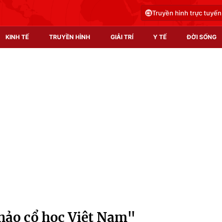
Truyền hình trực tuyến
KINH TẾ
TRUYỀN HÌNH
GIẢI TRÍ
Y TẾ
ĐỜI SỐNG
Pháp luật
Y tế
Truyền hình
Multimedia
Phim VTV
Video
Hậu trường
Shorts video
Nhân vật
Podcast
Khán giả
EMagazine
Giải sao mai
Photo
hảo cổ học Việt Nam"
Infographic