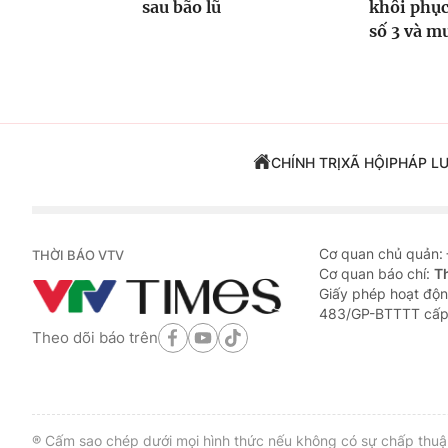
sau bão lũ
khôi phục
số 3 và m
CHÍNH TRỊ
XÃ HỘI
PHÁP L
Cơ quan chủ quản:
THỜI BÁO VTV
Cơ quan báo chí:
T
Giấy phép hoạt độn
483/GP-BTTTT cấp
Theo dõi báo trên
® Cấm sao chép dưới mọi hình thức nếu không có sự chấp thuận 