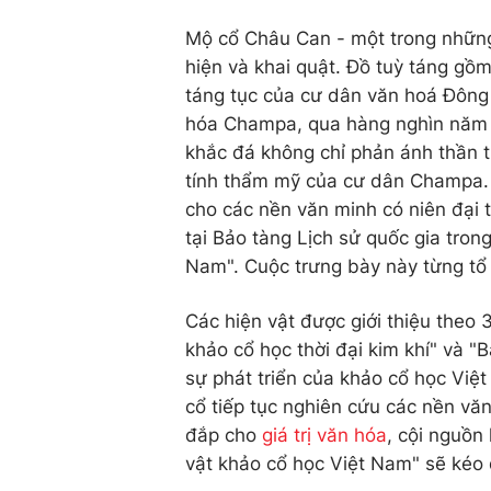
Mộ cổ Châu Can - một trong nhữn
hiện và khai quật. Đồ tuỳ táng gồ
táng tục của cư dân văn hoá Đông
hóa Champa, qua hàng nghìn năm lịch
khắc đá không chỉ phản ánh thần th
tính thẩm mỹ của cư dân Champa. H
cho các nền văn minh có niên đại 
tại Bảo tàng Lịch sử quốc gia tron
Nam". Cuộc trưng bày này từng tổ 
Các hiện vật được giới thiệu theo 3
khảo cổ học thời đại kim khí" và "
sự phát triển của khảo cổ học Vi
cổ tiếp tục nghiên cứu các nền văn 
đắp cho
giá trị văn hóa
, cội nguồn
vật khảo cổ học Việt Nam" sẽ kéo 