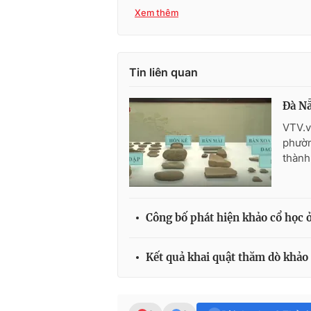
Xem thêm
Tin liên quan
Đà Nẵ
VTV.v
phườn
thành
Công bố phát hiện khảo cổ học 
Kết quả khai quật thăm dò khả