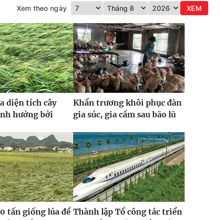
Xem theo ngày
XEM
a diện tích cây
Khẩn trương khôi phục đàn
ảnh hưởng bởi
gia súc, gia cầm sau bão lũ
0 tấn giống lúa để
Thành lập Tổ công tác triển