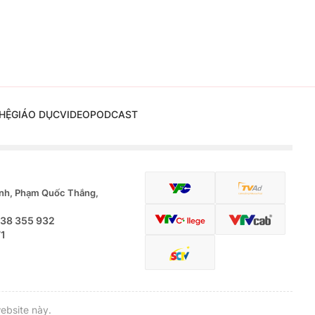
HỆ
GIÁO DỤC
VIDEO
PODCAST
nh, Phạm Quốc Thắng,
.38 355 932
71
ebsite này.