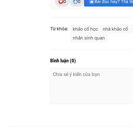
0
0
Bài đọc hay? Thả t
Từ khóa:
khảo cổ học
nhà khảo cổ
nhân sinh quan
Bình luận
(
0
)