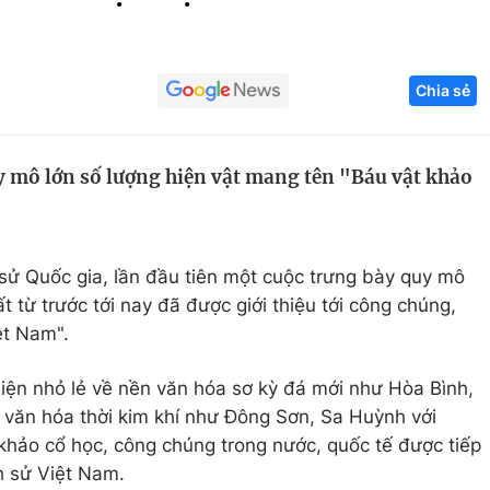
Góc ảnh
Chia sẻ
Giáo dục
Công nghệ
Tuyển sinh
Hitech Công ng
 mô lớn số lượng hiện vật mang tên "Báu vật khảo
Học trực tuyến
Sản phẩm
g
Thị trường
Tư vấn
 sử Quốc gia, lần đầu tiên một cuộc trưng bày quy mô
ất từ trước tới nay đã được giới thiệu tới công chúng,
t Nam".
hiện nhỏ lẻ về nền văn hóa sơ kỳ đá mới như Hòa Bình,
văn hóa thời kim khí như Đông Sơn, Sa Huỳnh với
khảo cổ học, công chúng trong nước, quốc tế được tiếp
h sử Việt Nam.