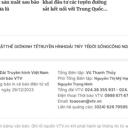
 sản xuất sau bão
khai đầu tư các tuyến đường
ưa lũ
sắt kết nối với Trung Quốc...
UẬT
THẾ GIỚI
KINH TẾ
TRUYỀN HÌNH
GIẢI TRÍ
Y TẾ
ĐỜI SỐNG
CÔNG NG
Đài Truyền hình Việt Nam
Tổng Biên tập:
Vũ Thanh Thủy
hời báo VTV
Phó Tổng Biên tập:
Nguyễn Thị Mỹ Hạ
g báo in và báo điện tử số
Nguyễn Trọng Ninh
 ngày 29/12/2023
Tổng đài VTV:
024.38 355 931 - 024
Ðiện thoại Thời báo VTV:
0988 671 6
Email:
toasoan@vtv.vn
Liên hệ quảng cáo:
(024) 626 79595
bằng văn bản. Ghi rõ nguồn VTV.vn khi phát hành lại thông tin từ w