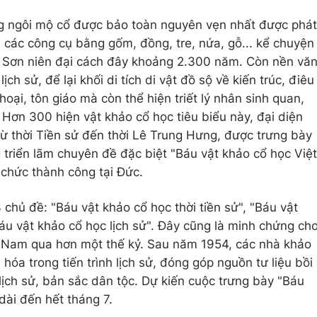
g ngôi mộ cổ được bảo toàn nguyên vẹn nhất được phát
m các công cụ bằng gốm, đồng, tre, nứa, gỗ... kể chuyện
 Sơn niên đại cách đây khoảng 2.300 năm. Còn nền vă
 sử, để lại khối di tích di vật đồ sộ về kiến trúc, điêu
oại, tôn giáo mà còn thể hiện triết lý nhân sinh quan,
ơn 300 hiện vật khảo cổ học tiêu biểu này, đại diện
từ thời Tiền sử đến thời Lê Trung Hưng, được trưng bày
g triển lãm chuyên đề đặc biệt "Báu vật khảo cổ học Việt
chức thành công tại Đức.
 chủ đề: "Báu vật khảo cổ học thời tiền sử", "Báu vật
Báu vật khảo cổ học lịch sử". Đây cũng là minh chứng ch
ệt Nam qua hơn một thế kỷ. Sau năm 1954, các nhà khảo
hóa trong tiến trình lịch sử, đóng góp nguồn tư liệu bồi
 lịch sử, bản sắc dân tộc. Dự kiến cuộc trưng bày "Báu
dài đến hết tháng 7.