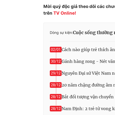
Mời quý độc giả theo dõi các chư
trên
TV Online!
Cuộc sống thường 
Dòng sự kiện:
Cách nào giúp trẻ thích ăn
02/01
Gánh hàng rong - Nét văn
30/12
Nguyên Đại sứ Việt Nam nó
29/12
20 năm chặng đường âm n
28/12
Bắt đối tượng vận chuyển
28/12
Nam Định: 2 trẻ tử vong 
28/12