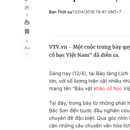
Ban Thời sự
12/04/2018 19:47 GMT+7
0
Giải trí
Đời sống
Điện ảnh
Du lịch
VTV.vn - Một cuộc trưng bày quy
Âm nhạc
Làm đẹp
cổ học Việt Nam" đã diễn ra.
Sao
Chất lượng cuộc sốn
Sáng nay (12/4), tại Bảo tàng Lịch
lớn, với số lượng hiện vật nhiều nh
mang tên "Báu vật
khảo cổ học
Việ
Tại đây, trưng bày từ những phát 
Bắc Sơn đến bước đầu nghiên cứu 
chuyên đề đặc biệt. Qua góc nhìn 
cận những câu chuyện văn hóa lịc