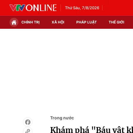
Thứ Sáu, 7/8/2026
CHÍNH TRỊ
XÃ HỘI
PHÁP LUẬT
THẾ GIỚI
Chính trị
Xã hội
Thế giới
Kinh tế
Tin tức
Tài chính
Thế giới đó đây
Thị trường
Câu chuyện quốc tế
Góc doanh nghiệp
Dữ liệu và đời sống
Trong nước
Khám phá "Báu vật k