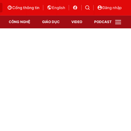
Cổng thông tin
English
Đăng nhập
CÔNG NGHỆ
GIÁO DỤC
VIDEO
PODCAST
VTV Money
VTV Thể thao
VTV Sức khoẻ
Bất động sản
Thị trường 24h
Tấm lòng Việt
Vươn mình bằng AI
VTV4
VTV8
VTV9
Lịch phát sóng
Giao lưu trực tuyến
Sự kiện