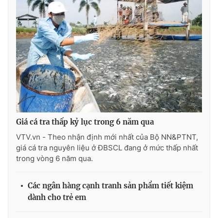
Photo
Infographic
Video
Shorts video
VTV Money
VTV Thể thao
VTV Sức khoẻ
Bất động sản
Giá cá tra thấp kỷ lục trong 6 năm qua
Thị trường 24h
Tấm lòng Việt
VTV.vn - Theo nhận định mới nhất của Bộ NN&PTNT,
giá cá tra nguyên liệu ở ĐBSCL đang ở mức thấp nhất
VTV4
Vươn mình bằng AI
trong vòng 6 năm qua.
VTV9
VTV8
Các ngân hàng cạnh tranh sản phẩm tiết kiệm
dành cho trẻ em
Liên hệ tòa soạn
English