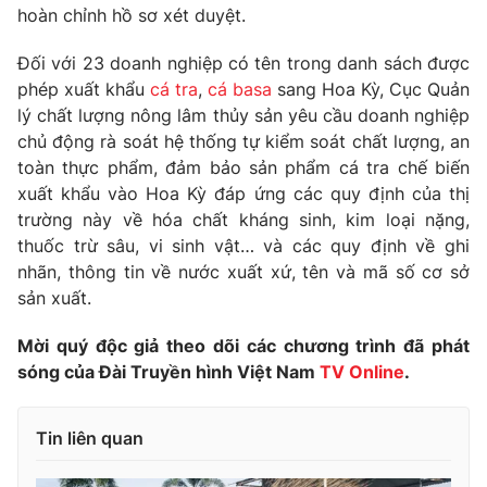
Phim VTV
hoàn chỉnh hồ sơ xét duyệt.
Giải trí
Hậu trường
Đối với 23 doanh nghiệp có tên trong danh sách được
Điện ảnh
Đời sống
phép xuất khẩu
cá tra
,
cá basa
sang Hoa Kỳ, Cục Quản
Nhân vật
Âm nhạc
lý chất lượng nông lâm thủy sản yêu cầu doanh nghiệp
Du lịch
Khán giả
chủ động rà soát hệ thống tự kiểm soát chất lượng, an
Giáo dục
Sao
toàn thực phẩm, đảm bảo sản phẩm cá tra chế biến
Làm đẹp
Giải sao mai
xuất khẩu vào Hoa Kỳ đáp ứng các quy định của thị
Tuyển sinh
Công nghệ
Chất lượng cuộc sống
trường này về hóa chất kháng sinh, kim loại nặng,
Học trực tuyến
thuốc trừ sâu, vi sinh vật… và các quy định về ghi
Hitech Công nghệ tương lai
nhãn, thông tin về nước xuất xứ, tên và mã số cơ sở
Giao lưu trực tuyến
sản xuất.
Sản phẩm
Lịch phát sóng
Thị trường
Mời quý độc giả theo dõi các chương trình đã phát
sóng của Đài Truyền hình Việt Nam
TV Online
.
Tư vấn
Chuyên mục khác
Tin liên quan
Emagazine
Podcast