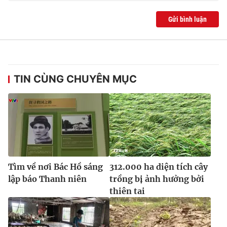
Ðiện thoại Thời báo VTV:
024.66 897 897
Gửi bình luận
Email:
toasoan@vtv.vn
Liên hệ quảng cáo:
024-7300.7108
TIN CÙNG CHUYÊN MỤC
Tìm về nơi Bác Hồ sáng
312.000 ha diện tích cây
® Cấm sao chép dưới mọi hình thức nếu không có sự chấp
lập báo Thanh niên
trồng bị ảnh hưởng bởi
thuận bằng văn bản. Ghi rõ nguồn VTV.vn khi phát hành lại
thiên tai
thông tin từ website này.