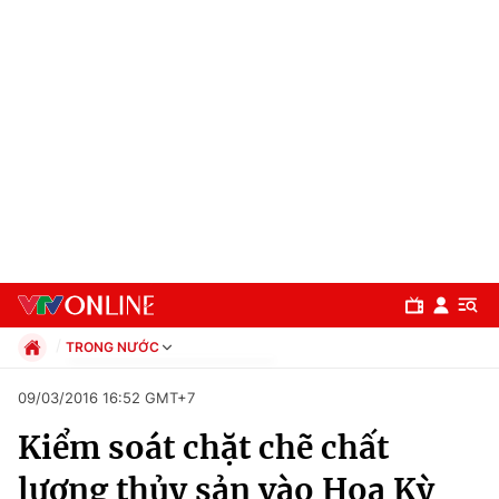
TRONG NƯỚC
Chính trị
09/03/2016 16:52 GMT+7
Xã hội
Kiểm soát chặt chẽ chất
Pháp luật
Chuyên mục
Kinh tế
lượng thủy sản vào Hoa Kỳ
Thể thao