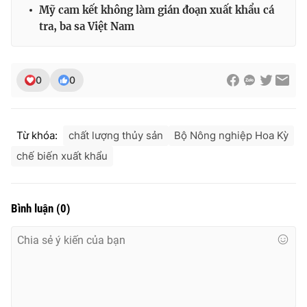
Mỹ cam kết không làm gián đoạn xuất khẩu cá
tra, ba sa Việt Nam
THỜI BÁO VTV
0
0
Theo dõi báo trên
Từ khóa:
chất lượng thủy sản
Bộ Nông nghiệp Hoa Kỳ
chế biến xuất khẩu
Cơ quan chủ quản:
Đài Truyền hình Việt Nam
Cơ quan báo chí:
Thời báo VTV
Bình luận
(
0
)
Giấy phép hoạt động báo in và báo điện tử số 483/GP-BTTTT
cấp ngày 29/12/2023
Tổng Biên tập:
Vũ Thanh Thủy
Phó Tổng Biên tập:
Nguyễn Thị Mỹ Hạnh, Phạm Quốc Thắng,
Nguyễn Trọng Ninh
Tổng đài VTV:
024.38 355 931 - 024.38 355 932