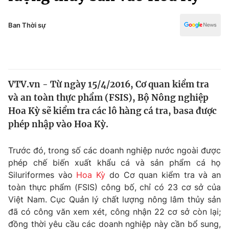
Chính trị
Truyền hình
Văn hóa - Giải trí
Ban Thời sự
Xã hội
Y tế
Đời sống
Pháp luật
Công nghệ
Giáo dục
VTV.vn - Từ ngày 15/4/2016, Cơ quan kiểm tra
Y tế
và an toàn thực phẩm (FSIS), Bộ Nông nghiệp
Hoa Kỳ sẽ kiểm tra các lô hàng cá tra, basa được
Thế giới
phép nhập vào Hoa Kỳ.
Tin tức
Trước đó, trong số các doanh nghiệp nước ngoài được
Kinh tế
phép chế biến xuất khẩu cá và sản phẩm cá họ
Thế giới đó đây
Tài chính
Siluriformes vào
Hoa Kỳ
do Cơ quan kiểm tra và an
Dữ liệu và đời sống
Câu chuyện quốc tế
toàn thực phẩm (FSIS) công bố, chỉ có 23 cơ sở của
Thị trường
Việt Nam. Cục Quản lý chất lượng nông lâm thủy sản
Truyền hình
đã có công văn xem xét, công nhận 22 cơ sở còn lại;
Góc doanh nghiệp
đồng thời yêu cầu các doanh nghiệp này cần bổ sung,